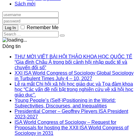
Sách mới
Remember Me
Log In
Dòng tin
THƯ MỜI VIẾT BÀI HỘI THẢO KHOA HỌC QUỐC TẾ
“Gia đình Châu Á trong bối cảnh hội nhập quốc tế và
chuyển đổi số”
XXI ISA World Congress of Sociology Global Sociology
in Turbulent Times July 4 – 10, 2027
Lễ ra mắt Chi hội xã hội học giáo dục và Tọa đàm khoa
học “Các vấn đề nổi bật trong nghiên cứu về xã hội học
giáo dục”.
Young People’s (Self-)Positioning in the World:
Subjectivities, Discourses, and Inequalities
Presidential Corner – Geoffrey Pleyers ISA President
2023-2027
ISA World Congress of Sociology – Request for
Proposals for hosting the XXII ISA World Congress of
Sociology in 2031