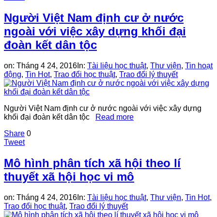
Người Việt Nam định cư ở nước
ngoài với việc xây dựng khối đại
đoàn kết dân tộc
on:
Tháng 4 24, 2016
In:
Tài liệu học thuật
,
Thư viện
,
Tin hoạt
động
,
Tin Hot
,
Trao đổi học thuật
,
Trao đổi lý thuyết
Người Việt Nam định cư ở nước ngoài với việc xây dựng
khối đại đoàn kết dân tộc
Read more
Share
0
Tweet
Mô hình phân tích xã hội theo lí
thuyết xã hội học vi mô
on:
Tháng 4 24, 2016
In:
Tài liệu học thuật
,
Thư viện
,
Tin Hot
,
Trao đổi học thuật
,
Trao đổi lý thuyết