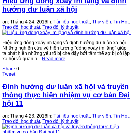
Hiệu ứng dòng xoáy im lặng và định
hướng dư luận xã hội
on:
Tháng 4 24, 2016
In:
Tài liệu học thuật
,
Thư viện
,
Tin Hot
,
Trao đổi học thuật
,
Trao đổi lý thuyết
Hiệu ứng dòng xoáy im lặng và định hướng dư luận xã hội
Những nghiên cứu về hiện tượng “dòng xoáy im lặng” giúp
ta phát hiện những yếu tố bị che đậy bởi tâm thế sợ bị cô lập
xã hội và quan h...
Read more
Share
0
Tweet
Định hướng dư luận xã hội và truyền
thông thực hiện nhiệm vụ cơ bản Đại
hội 11
on:
Tháng 4 23, 2016
In:
Tài liệu học thuật
,
Thư viện
,
Tin Hot
,
Trao đổi học thuật
,
Trao đổi lý thuyết