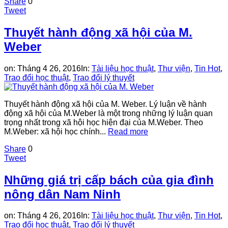
Share
0
Tweet
Thuyết hành động xã hội của M.
Weber
on:
Tháng 4 26, 2016
In:
Tài liệu học thuật
,
Thư viện
,
Tin Hot
,
Trao đổi học thuật
,
Trao đổi lý thuyết
Thuyết hành động xã hội của M. Weber. Lý luận về hành
động xã hội của M.Weber là một trong những lý luận quan
trọng nhất trong xã hội học hiện đại của M.Weber. Theo
M.Weber: xã hội học chính...
Read more
Share
0
Tweet
Những giá trị cấp bách của gia đình
nông dân Nam Ninh
on:
Tháng 4 26, 2016
In:
Tài liệu học thuật
,
Thư viện
,
Tin Hot
,
Trao đổi học thuật
,
Trao đổi lý thuyết