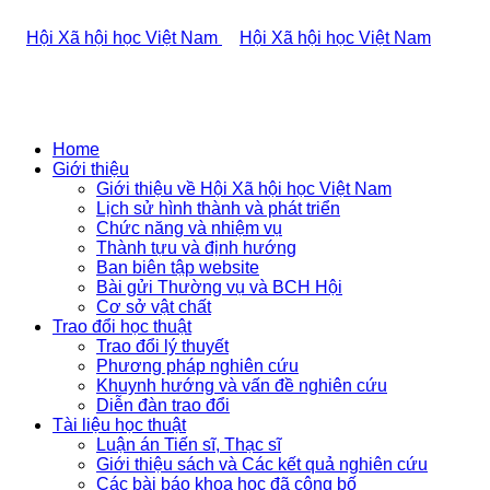
Home
Giới thiệu
Giới thiệu về Hội Xã hội học Việt Nam
Lịch sử hình thành và phát triển
Chức năng và nhiệm vụ
Thành tựu và định hướng
Ban biên tập website
Bài gửi Thường vụ và BCH Hội
Cơ sở vật chất
Trao đổi học thuật
Trao đổi lý thuyết
Phương pháp nghiên cứu
Khuynh hướng và vấn đề nghiên cứu
Diễn đàn trao đổi
Tài liệu học thuật
Luận án Tiến sĩ, Thạc sĩ
Giới thiệu sách và Các kết quả nghiên cứu
Các bài báo khoa học đã công bố