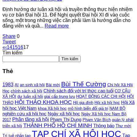
Định hướng dư luận xã hội và truyền thông thực hiện nhiệm
vụ cơ bản Đại hội 11. Để Nghị quyết Đại hội XI đi vào cuộc
sống, một trong những việc cần phải làm là hướng dẫn cho
đảng viên và quầ...
Read more
Share
0
Tweet
«
‹
14
15
16
17
Tìm kiếm
Tìm kiếm
Thẻ
Bùi Thế Cường
1983
AI
an sinh xã hội
Bài mới
Chi hội Xã Hội
Chính sách đối với trí thức cao tuổi
Học
chính sách xã hội
CƠ CẤU
XÃ HỘI
dư luận xã hội
giai cấp trung lưu
HOẠT ĐỘNG CÁC CHI HỘI
HỘI
HỘI THẢO KHOA HỌC
Hội Xã
THẢO
Hộ gia đình
Hội xã hội học
hội học Việt Nam
khoa Xã hội học
mô hình biến đổi giá trị
NAM BỘ
nghiên cứu xã hội học
Ngày xã hội học
Ngày Xã hội học Nam Bộ
Phân tầng xã hội
Phạm Thị Dung
2017
Phạm Văn Bích
quản lý phát
THÀNH PHỐ HỒ CHÍ MINH
Thông báo
triển xã hội
Thư mời
TẠP CHÍ XÃ HỘI HỌC
Tạp
Trí tuệ nhân tạo