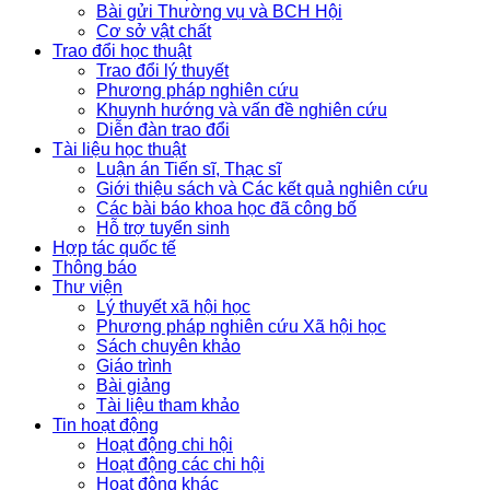
Bài gửi Thường vụ và BCH Hội
Cơ sở vật chất
Trao đổi học thuật
Trao đổi lý thuyết
Phương pháp nghiên cứu
Khuynh hướng và vấn đề nghiên cứu
Diễn đàn trao đổi
Tài liệu học thuật
Luận án Tiến sĩ, Thạc sĩ
Giới thiệu sách và Các kết quả nghiên cứu
Các bài báo khoa học đã công bố
Hỗ trợ tuyển sinh
Hợp tác quốc tế
Thông báo
Thư viện
Lý thuyết xã hội học
Phương pháp nghiên cứu Xã hội học
Sách chuyên khảo
Giáo trình
Bài giảng
Tài liệu tham khảo
Tin hoạt động
Hoạt động chi hội
Hoạt động các chi hội
Hoạt động khác