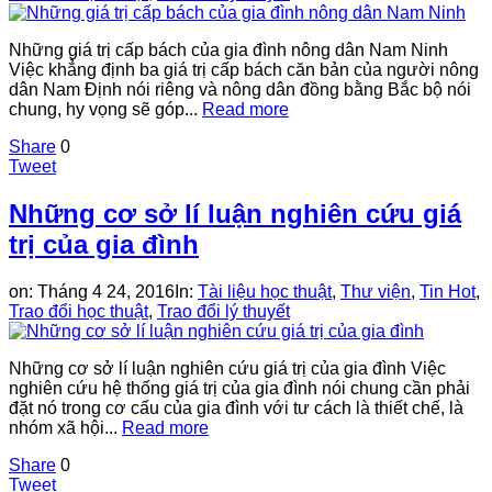
Những giá trị cấp bách của gia đình nông dân Nam Ninh
Việc khẳng định ba giá trị cấp bách căn bản của người nông
dân Nam Định nói riêng và nông dân đồng bằng Bắc bộ nói
chung, hy vọng sẽ góp...
Read more
Share
0
Tweet
Những cơ sở lí luận nghiên cứu giá
trị của gia đình
on:
Tháng 4 24, 2016
In:
Tài liệu học thuật
,
Thư viện
,
Tin Hot
,
Trao đổi học thuật
,
Trao đổi lý thuyết
Những cơ sở lí luận nghiên cứu giá trị của gia đình Việc
nghiên cứu hệ thống giá trị của gia đình nói chung cần phải
đặt nó trong cơ cấu của gia đình với tư cách là thiết chế, là
nhóm xã hội...
Read more
Share
0
Tweet