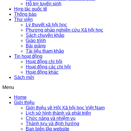
Hỗ trợ tuyển sinh
Hợp tác quốc tế
Thông báo
Thư viện
Lý thuyết xã hội học
Phương pháp nghiên cứu Xã hội học
Sách chuyên khảo
Giáo trình
Bài giảng
Tài liệu tham khảo
Tin hoạt động
Hoạt động chi hội
Hoạt động các chi hội
Hoạt động khác
Sách mới
Menu
Home
Giới thiệu
Giới thiệu về Hội Xã hội học Việt Nam
Lịch sử hình thành và phát triển
Chức năng và nhiệm vụ
Thành tựu và định hướng
Ban biên tập website