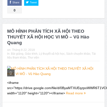
Share
Tweet
0
MÔ HÌNH PHÂN TÍCH XÃ HỘI THEO
THUYẾT XÃ HỘI HỌC VI MÔ – Vũ Hào
Quang
on:
Tháng 8 22, 2018
In:
Bài giảng
,
Giáo trình
,
Lý thuyết xã hội học
,
Sách chuyên khảo
,
Tài
liệu tham khảo
,
Thư viện
<iframe
src=”https://drive.google.com/file/d/0ByaMTXUEqzpoWWR6T
width=”1120″ height=”1120″></iframe>
Read more