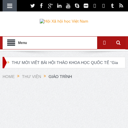
Menu
THƯ MỜI VIẾT BÀI HỘI THẢO KHOA HỌC QUỐC TẾ “Gia
đình Châu Á trong bối cảnh hội nhập quốc tế và chuyển đổi
HOME
THƯ VIỆN
GIÁO TRÌNH
số”
XXI ISA World Congress of Sociology Global Sociology in
Turbulent Times July 4 – 10, 2027
Lễ ra mắt Chi hội xã hội học giáo dục và Tọa đàm khoa
học “Các vấn đề nổi bật trong nghiên cứu về xã hội học giáo