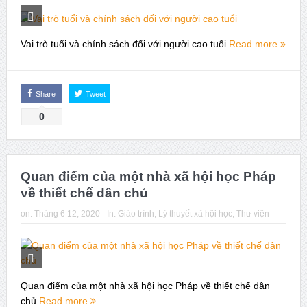
Issue 244, October 2025. News from ISA
Thời sự Hà Nội 15h ngày 8/7/2025: Thủ tướng đề xuất giải
Vai trò tuổi và chính sách đối với người cao tuổi
Read more
pháp về môi trường, y tế tại BRICS
Share
Tweet
0
Quan điểm của một nhà xã hội học Pháp
về thiết chế dân chủ
on:
Tháng 6 12, 2020
In:
Giáo trình
,
Lý thuyết xã hội học
,
Thư viện
Quan điểm của một nhà xã hội học Pháp về thiết chế dân
chủ
Read more