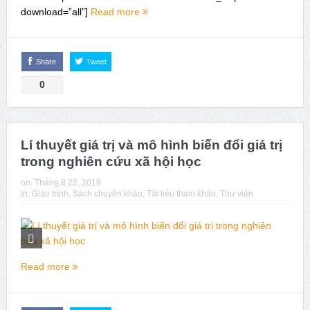
download=”all”]
Read more
Share
Tweet
0
Lí thuyết giá trị và mô hình biến đổi giá trị
trong nghiên cứu xã hội học
on:
Tháng 8 22, 2018
In:
Giáo trình
,
Sách chuyên khảo
,
Tài liệu tham khảo
,
Thư viện
Read more