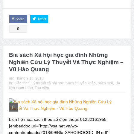
Share
Tweet
0
Bìa sách Xã hội học gia đình Những
Nghiên Cứu Lý Thuyết Và Thực Nghiệm –
Vũ Hào Quang
on:
Tháng 9 18, 2018
In:
Giáo trình
,
Lý thuyết xã hội học
,
Sách chuyên khảo
,
Sách mới
,
Tài
liệu tham khảo
,
Thư viện
Liên hệ mua sách theo số điện thoại: 01232161955
[embeddoc url=”http://vsa.net.vn/wp-
content/uploads/2018/09/Bìa-XAHOIHOCGD_IN.pdf”