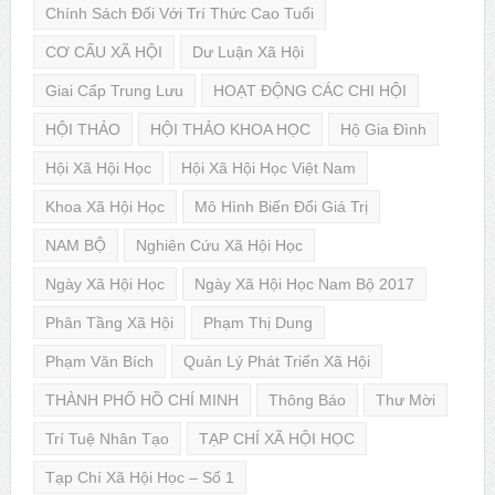
Chính Sách Đối Với Trí Thức Cao Tuổi
CƠ CẤU XÃ HỘI
Dư Luận Xã Hội
Giai Cấp Trung Lưu
HOẠT ĐỘNG CÁC CHI HỘI
HỘI THẢO
HỘI THẢO KHOA HỌC
Hộ Gia Đình
Hội Xã Hội Học
Hội Xã Hội Học Việt Nam
Khoa Xã Hội Học
Mô Hình Biến Đổi Giá Trị
NAM BỘ
Nghiên Cứu Xã Hội Học
Ngày Xã Hội Học
Ngày Xã Hội Học Nam Bộ 2017
Phân Tầng Xã Hội
Phạm Thị Dung
Phạm Văn Bích
Quản Lý Phát Triển Xã Hội
THÀNH PHỐ HỒ CHÍ MINH
Thông Báo
Thư Mời
Trí Tuệ Nhân Tạo
TẠP CHÍ XÃ HỘI HỌC
Tạp Chí Xã Hội Học – Số 1