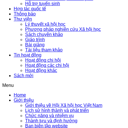
Hỗ trợ tuyển sinh
Hợp tác quốc tế
Thông báo
Thư viện
Lý thuyết xã hội học
Phương pháp nghiên cứu Xã hội học
Sách chuyên khảo
Giáo trình
Bài giảng
Tài liệu tham khảo
Tin hoạt động
Hoạt động chi hội
Hoạt động các chi hội
Hoạt động khác
Sách mới
Menu
Home
Giới thiệu
Giới thiệu về Hội Xã hội học Việt Nam
Lịch sử hình thành và phát triển
Chức năng và nhiệm vụ
Thành tựu và định hướng
Ban biên tập website