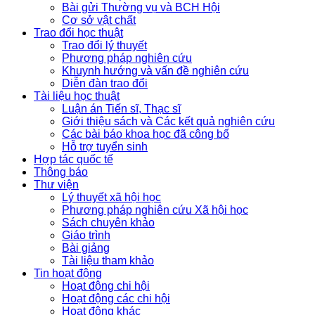
Bài gửi Thường vụ và BCH Hội
Cơ sở vật chất
Trao đổi học thuật
Trao đổi lý thuyết
Phương pháp nghiên cứu
Khuynh hướng và vấn đề nghiên cứu
Diễn đàn trao đổi
Tài liệu học thuật
Luận án Tiến sĩ, Thạc sĩ
Giới thiệu sách và Các kết quả nghiên cứu
Các bài báo khoa học đã công bố
Hỗ trợ tuyển sinh
Hợp tác quốc tế
Thông báo
Thư viện
Lý thuyết xã hội học
Phương pháp nghiên cứu Xã hội học
Sách chuyên khảo
Giáo trình
Bài giảng
Tài liệu tham khảo
Tin hoạt động
Hoạt động chi hội
Hoạt động các chi hội
Hoạt động khác