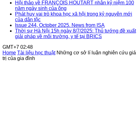
Hội thảo về FRANÇOIS HOUTART nhân kỷ niệm 100
năm ngày sinh của ông
Phát huy vai trò khoa học xã hội trong kỷ nguyên mới
của dân tộc
Issue 244, October 2025. News from ISA
Thời sự Hà Nội 15h ngày 8/7/2025: Thủ tướng đề xuất
giải pháp về môi trường, y tế tại BRICS
GMT+7 02:48
Home
Tài liệu học thuật
Những cơ sở lí luận nghiên cứu giá
trị của gia đình