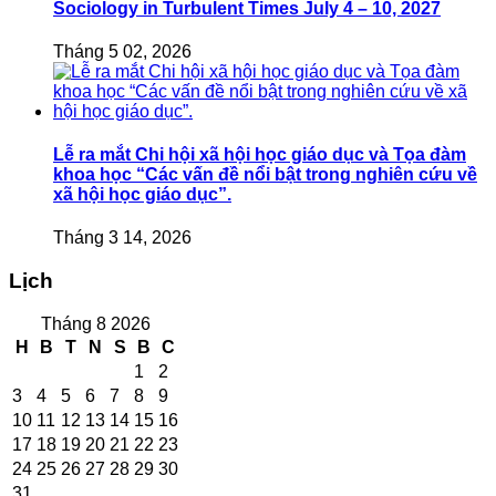
Sociology in Turbulent Times July 4 – 10, 2027
Tháng 5 02, 2026
Lễ ra mắt Chi hội xã hội học giáo dục và Tọa đàm
khoa học “Các vấn đề nổi bật trong nghiên cứu về
xã hội học giáo dục”.
Tháng 3 14, 2026
Lịch
Tháng 8 2026
H
B
T
N
S
B
C
1
2
3
4
5
6
7
8
9
10
11
12
13
14
15
16
17
18
19
20
21
22
23
24
25
26
27
28
29
30
31