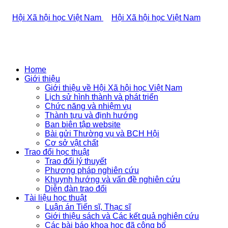
Home
Giới thiệu
Giới thiệu về Hội Xã hội học Việt Nam
Lịch sử hình thành và phát triển
Chức năng và nhiệm vụ
Thành tựu và định hướng
Ban biên tập website
Bài gửi Thường vụ và BCH Hội
Cơ sở vật chất
Trao đổi học thuật
Trao đổi lý thuyết
Phương pháp nghiên cứu
Khuynh hướng và vấn đề nghiên cứu
Diễn đàn trao đổi
Tài liệu học thuật
Luận án Tiến sĩ, Thạc sĩ
Giới thiệu sách và Các kết quả nghiên cứu
Các bài báo khoa học đã công bố