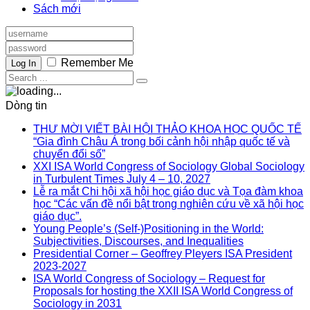
Sách mới
Remember Me
Log In
Dòng tin
THƯ MỜI VIẾT BÀI HỘI THẢO KHOA HỌC QUỐC TẾ
“Gia đình Châu Á trong bối cảnh hội nhập quốc tế và
chuyển đổi số”
XXI ISA World Congress of Sociology Global Sociology
in Turbulent Times July 4 – 10, 2027
Lễ ra mắt Chi hội xã hội học giáo dục và Tọa đàm khoa
học “Các vấn đề nổi bật trong nghiên cứu về xã hội học
giáo dục”.
Young People’s (Self-)Positioning in the World:
Subjectivities, Discourses, and Inequalities
Presidential Corner – Geoffrey Pleyers ISA President
2023-2027
ISA World Congress of Sociology – Request for
Proposals for hosting the XXII ISA World Congress of
Sociology in 2031