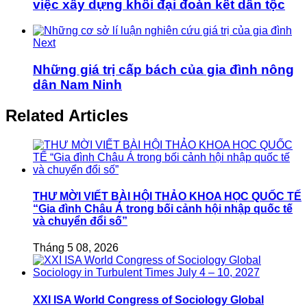
việc xây dựng khối đại đoàn kết dân tộc
Next
Những giá trị cấp bách của gia đình nông
dân Nam Ninh
Related Articles
THƯ MỜI VIẾT BÀI HỘI THẢO KHOA HỌC QUỐC TẾ
“Gia đình Châu Á trong bối cảnh hội nhập quốc tế
và chuyển đổi số”
Tháng 5 08, 2026
XXI ISA World Congress of Sociology Global