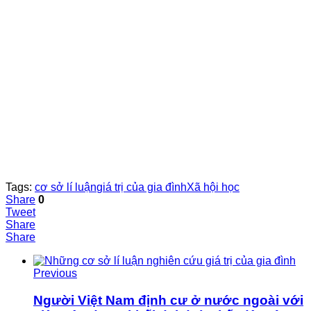
Tags:
cơ sở lí luận
giá trị của gia đình
Xã hội học
Share
0
Tweet
Share
Share
Previous
Người Việt Nam định cư ở nước ngoài với