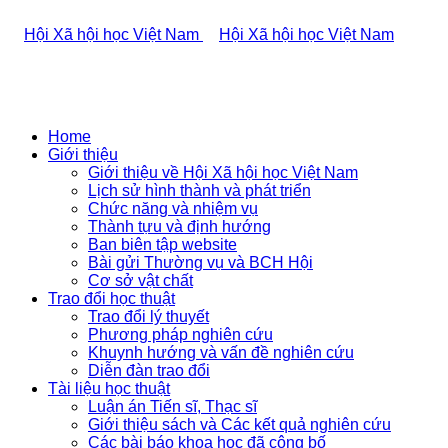
Home
Giới thiệu
Giới thiệu về Hội Xã hội học Việt Nam
Lịch sử hình thành và phát triển
Chức năng và nhiệm vụ
Thành tựu và định hướng
Ban biên tập website
Bài gửi Thường vụ và BCH Hội
Cơ sở vật chất
Trao đổi học thuật
Trao đổi lý thuyết
Phương pháp nghiên cứu
Khuynh hướng và vấn đề nghiên cứu
Diễn đàn trao đổi
Tài liệu học thuật
Luận án Tiến sĩ, Thạc sĩ
Giới thiệu sách và Các kết quả nghiên cứu
Các bài báo khoa học đã công bố