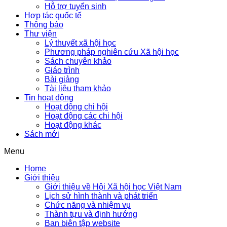
Hỗ trợ tuyển sinh
Hợp tác quốc tế
Thông báo
Thư viện
Lý thuyết xã hội học
Phương pháp nghiên cứu Xã hội học
Sách chuyên khảo
Giáo trình
Bài giảng
Tài liệu tham khảo
Tin hoạt động
Hoạt động chi hội
Hoạt động các chi hội
Hoạt động khác
Sách mới
Menu
Home
Giới thiệu
Giới thiệu về Hội Xã hội học Việt Nam
Lịch sử hình thành và phát triển
Chức năng và nhiệm vụ
Thành tựu và định hướng
Ban biên tập website