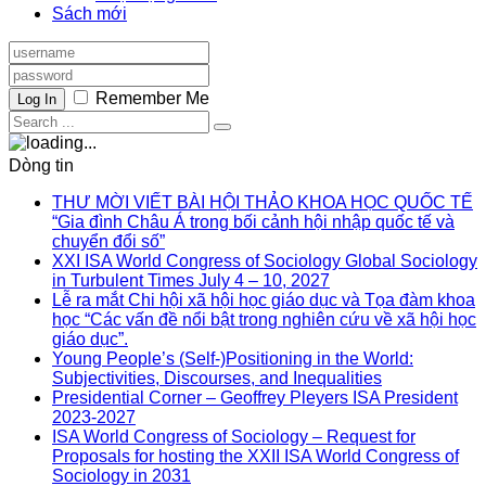
Sách mới
Remember Me
Log In
Dòng tin
THƯ MỜI VIẾT BÀI HỘI THẢO KHOA HỌC QUỐC TẾ
“Gia đình Châu Á trong bối cảnh hội nhập quốc tế và
chuyển đổi số”
XXI ISA World Congress of Sociology Global Sociology
in Turbulent Times July 4 – 10, 2027
Lễ ra mắt Chi hội xã hội học giáo dục và Tọa đàm khoa
học “Các vấn đề nổi bật trong nghiên cứu về xã hội học
giáo dục”.
Young People’s (Self-)Positioning in the World:
Subjectivities, Discourses, and Inequalities
Presidential Corner – Geoffrey Pleyers ISA President
2023-2027
ISA World Congress of Sociology – Request for
Proposals for hosting the XXII ISA World Congress of
Sociology in 2031