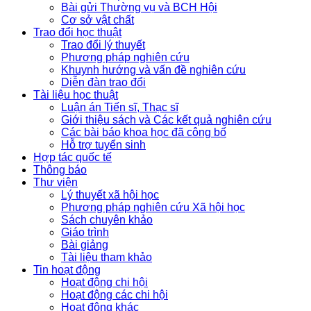
Bài gửi Thường vụ và BCH Hội
Cơ sở vật chất
Trao đổi học thuật
Trao đổi lý thuyết
Phương pháp nghiên cứu
Khuynh hướng và vấn đề nghiên cứu
Diễn đàn trao đổi
Tài liệu học thuật
Luận án Tiến sĩ, Thạc sĩ
Giới thiệu sách và Các kết quả nghiên cứu
Các bài báo khoa học đã công bố
Hỗ trợ tuyển sinh
Hợp tác quốc tế
Thông báo
Thư viện
Lý thuyết xã hội học
Phương pháp nghiên cứu Xã hội học
Sách chuyên khảo
Giáo trình
Bài giảng
Tài liệu tham khảo
Tin hoạt động
Hoạt động chi hội
Hoạt động các chi hội
Hoạt động khác