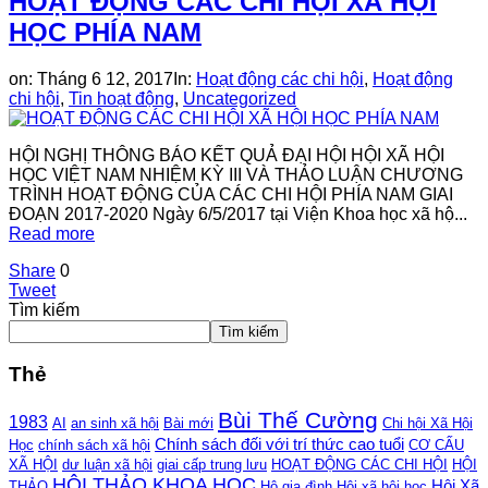
HOẠT ĐỘNG CÁC CHI HỘI XÃ HỘI
HỌC PHÍA NAM
on:
Tháng 6 12, 2017
In:
Hoạt động các chi hội
,
Hoạt động
chi hội
,
Tin hoạt động
,
Uncategorized
HỘI NGHỊ THÔNG BÁO KẾT QUẢ ĐẠI HỘI HỘI XÃ HỘI
HỌC VIỆT NAM NHIỆM KỲ III VÀ THẢO LUẬN CHƯƠNG
TRÌNH HOẠT ĐỘNG CỦA CÁC CHI HỘI PHÍA NAM GIAI
ĐOẠN 2017-2020 Ngày 6/5/2017 tại Viện Khoa học xã hộ...
Read more
Share
0
Tweet
Tìm kiếm
Tìm kiếm
Thẻ
Bùi Thế Cường
1983
AI
an sinh xã hội
Bài mới
Chi hội Xã Hội
Chính sách đối với trí thức cao tuổi
Học
chính sách xã hội
CƠ CẤU
XÃ HỘI
dư luận xã hội
giai cấp trung lưu
HOẠT ĐỘNG CÁC CHI HỘI
HỘI
HỘI THẢO KHOA HỌC
Hội Xã
THẢO
Hộ gia đình
Hội xã hội học