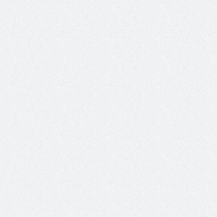
XXI ISA World Congress of Sociology Global Sociology in
Turbulent Times July 4 – 10, 2027
Lễ ra mắt Chi hội xã hội học giáo dục và Tọa đàm khoa
học “Các vấn đề nổi bật trong nghiên cứu về xã hội học giáo
dục”.
Young People’s (Self-)Positioning in the World:
Subjectivities, Discourses, and Inequalities
Presidential Corner – Geoffrey Pleyers ISA President 2023-
2027
ISA World Congress of Sociology – Request for Proposals
for hosting the XXII ISA World Congress of Sociology in 2031
Hội thảo về FRANÇOIS HOUTART nhân kỷ niệm 100 năm