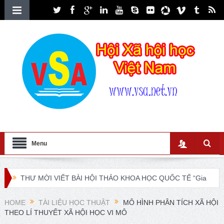
Menu
THƯ MỜI VIẾT BÀI HỘI THẢO KHOA HỌC QUỐC TẾ “Gia
đình Châu Á trong bối cảnh hội nhập quốc tế và chuyển đổi
HOME
TÀI LIỆU HỌC THUẬT
MÔ HÌNH PHÂN TÍCH XÃ HỘI
THEO LÍ THUYẾT XÃ HỘI HỌC VI MÔ
số”