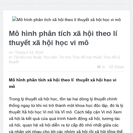
ngày sinh của ông
Phát huy vai trò khoa học xã hội trong kỷ nguyên mới của
dân tộc
Mô hình phân tích xã hội theo lí
thuyết xã hội học vi mô
Issue 244, October 2025. News from ISA
on:
Tháng 4 24, 2016
Thời sự Hà Nội 15h ngày 8/7/2025: Thủ tướng đề xuất giải
In:
Tài liệu học thuật
,
Thư viện
,
Tin Hot
,
Trao đổi học thuật
,
Trao đổi lý
thuyết
pháp về môi trường, y tế tại BRICS
In
Email
Mô hình phân tích xã hội theo lí thuyết xã hội học vi
mô
Trong lý thuyết xã hội học, tồn tại hai dòng lý thuyết chính
thống ngay từ khi nó trở thành một khoa học độc lập, đó là lý
thuyết Xã hội học Vi mô Và Vĩ mô. Cách tiếp cận Vi mô Xem
xã hội là kết quả của quá trình hành động xã hội, tương tác
xã hội, quan hệ xã hội diễn ra từ cấp độ nhỏ nhất giữa các
cá nhân với nhau cho tới các nhóm xã hội rồi xã hội tổng thể.