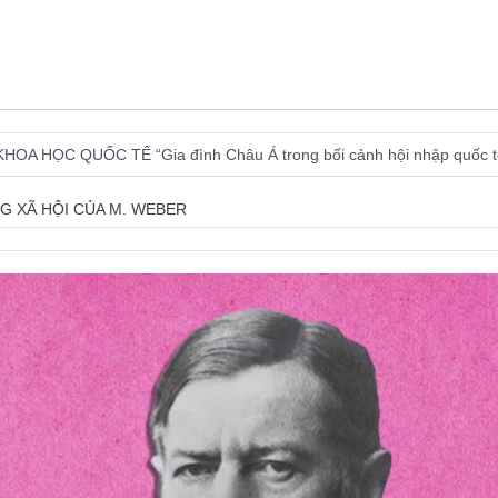
OA HỌC QUỐC TẾ “Gia đình Châu Á trong bối cảnh hội nhập quốc tế
logy Global Sociology in Turbulent Times July 4 – 10, 2027
 XÃ HỘI CỦA M. WEBER
áo dục và Tọa đàm khoa học “Các vấn đề nổi bật trong nghiên cứu về xã
 in the World: Subjectivities, Discourses, and Inequalities
Pleyers ISA President 2023-2027
 – Request for Proposals for hosting the XXII ISA World Congress of S
 nhân kỷ niệm 100 năm ngày sinh của ông
i trong kỷ nguyên mới của dân tộc
Issue 244, October 2025. News
5: Thủ tướng đề xuất giải pháp về môi trường, y tế tại BRICS