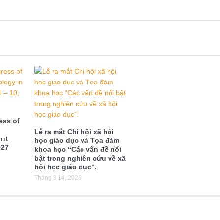
ess of
Lễ ra mắt Chi hội xã hội
ent
học giáo dục và Tọa đàm
027
khoa học “Các vấn đề nổi
bật trong nghiên cứu về xã
hội học giáo dục”.
Tháng 3 14, 2026