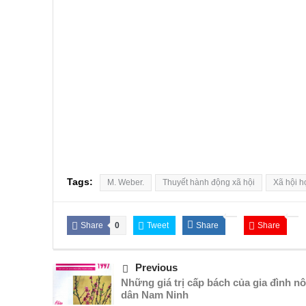
Tags:
M. Weber.
Thuyết hành động xã hội
Xã hội h
Share
0
Tweet
Share
Share
Previous
Những giá trị cấp bách của gia đình n
dân Nam Ninh