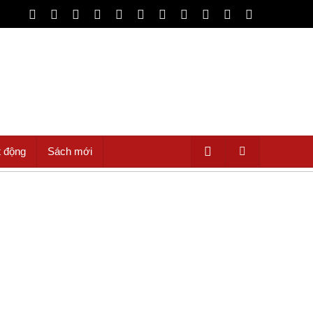
t động
Sách mới