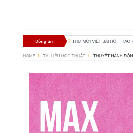
Dòng tin
THƯ MỜI VIẾT BÀI HỘI THẢO KH
XXI ISA World Congress of Socio
HOME
TÀI LIỆU HỌC THUẬT
THUYẾT HÀNH ĐỘNG
Lễ ra mắt Chi hội xã hội học gi
Young People’s (Self-)Positioning
Presidential Corner – Geoffrey 
ISA World Congress of Sociology
Hội thảo về FRANÇOIS HOUTART
Phát huy vai trò khoa học xã hộ
Thời sự Hà Nội 15h ngày 8/7/202