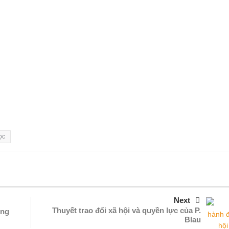
ọc
Next
Thuyết trao đổi xã hội và quyền lực của P.
ông
Blau