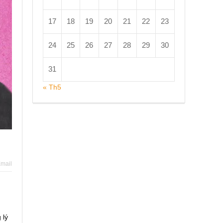
17
18
19
20
21
22
23
24
25
26
27
28
29
30
31
« Th5
mail
 lý