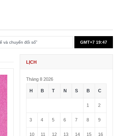
 và chuyển đổi số”
GMT+7 19:47
LỊCH
 hội học giáo dục”.
Tháng 8 2026
H
B
T
N
S
B
C
ociology in 2031
1
2
3
4
5
6
7
8
9
 from ISA
10
11
12
13
14
15
16