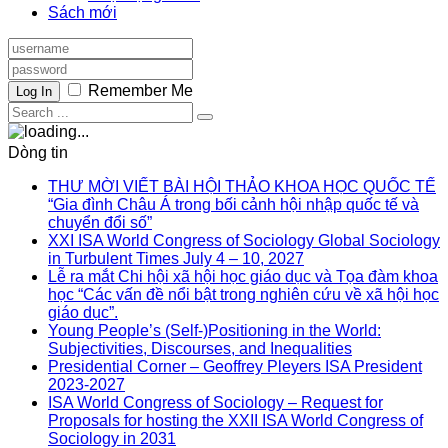
Sách mới
Remember Me
Log In
Dòng tin
THƯ MỜI VIẾT BÀI HỘI THẢO KHOA HỌC QUỐC TẾ
“Gia đình Châu Á trong bối cảnh hội nhập quốc tế và
chuyển đổi số”
XXI ISA World Congress of Sociology Global Sociology
in Turbulent Times July 4 – 10, 2027
Lễ ra mắt Chi hội xã hội học giáo dục và Tọa đàm khoa
học “Các vấn đề nổi bật trong nghiên cứu về xã hội học
giáo dục”.
Young People’s (Self-)Positioning in the World:
Subjectivities, Discourses, and Inequalities
Presidential Corner – Geoffrey Pleyers ISA President
2023-2027
ISA World Congress of Sociology – Request for
Proposals for hosting the XXII ISA World Congress of
Sociology in 2031