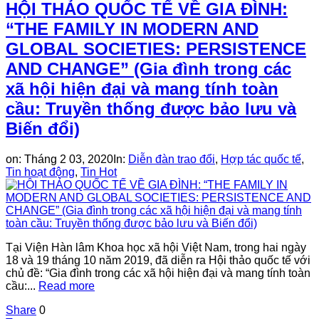
HỘI THẢO QUỐC TẾ VỀ GIA ĐÌNH:
“THE FAMILY IN MODERN AND
GLOBAL SOCIETIES: PERSISTENCE
AND CHANGE” (Gia đình trong các
xã hội hiện đại và mang tính toàn
cầu: Truyền thống được bảo lưu và
Biến đổi)
on:
Tháng 2 03, 2020
In:
Diễn đàn trao đổi
,
Hợp tác quốc tế
,
Tin hoạt động
,
Tin Hot
Tại Viện Hàn lâm Khoa học xã hội Việt Nam, trong hai ngày
18 và 19 tháng 10 năm 2019, đã diễn ra Hội thảo quốc tế với
chủ đề: “Gia đình trong các xã hội hiện đại và mang tính toàn
cầu:...
Read more
Share
0