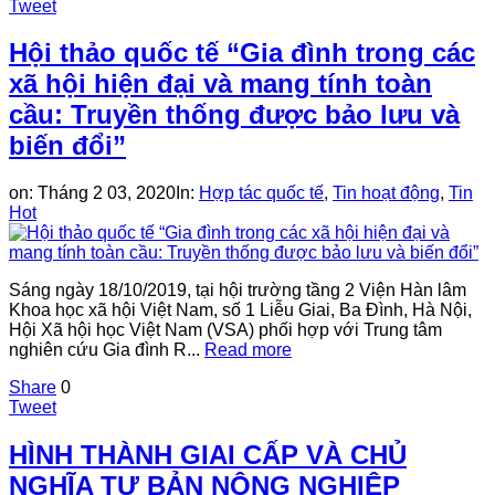
Tweet
Hội thảo quốc tế “Gia đình trong các
xã hội hiện đại và mang tính toàn
cầu: Truyền thống được bảo lưu và
biến đổi”
on:
Tháng 2 03, 2020
In:
Hợp tác quốc tế
,
Tin hoạt động
,
Tin
Hot
Sáng ngày 18/10/2019, tại hội trường tầng 2 Viện Hàn lâm
Khoa học xã hội Việt Nam, số 1 Liễu Giai, Ba Đình, Hà Nội,
Hội Xã hội học Việt Nam (VSA) phối hợp với Trung tâm
nghiên cứu Gia đình R...
Read more
Share
0
Tweet
HÌNH THÀNH GIAI CẤP VÀ CHỦ
NGHĨA TƯ BẢN NÔNG NGHIỆP