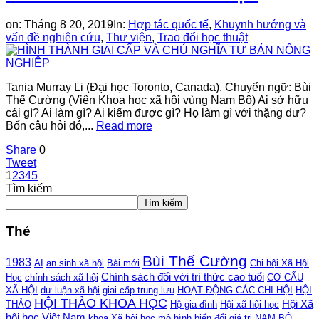
on:
Tháng 8 20, 2019
In:
Hợp tác quốc tế
,
Khuynh hướng và
vấn đề nghiên cứu
,
Thư viện
,
Trao đổi học thuật
Tania Murray Li (Đại học Toronto, Canada). Chuyển ngữ: Bùi
Thế Cường (Viện Khoa học xã hội vùng Nam Bộ) Ai sở hữu
cái gì? Ai làm gì? Ai kiếm được gì? Họ làm gì với thặng dư?
Bốn câu hỏi đó,...
Read more
Share
0
Tweet
1
2
3
4
5
Tìm kiếm
Tìm kiếm
Thẻ
Bùi Thế Cường
1983
AI
an sinh xã hội
Bài mới
Chi hội Xã Hội
Chính sách đối với trí thức cao tuổi
Học
chính sách xã hội
CƠ CẤU
XÃ HỘI
dư luận xã hội
giai cấp trung lưu
HOẠT ĐỘNG CÁC CHI HỘI
HỘI
HỘI THẢO KHOA HỌC
Hội Xã
THẢO
Hộ gia đình
Hội xã hội học
hội học Việt Nam
khoa Xã hội học
mô hình biến đổi giá trị
NAM BỘ