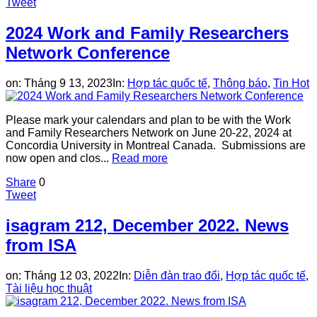
Tweet
2024 Work and Family Researchers
Network Conference
on:
Tháng 9 13, 2023
In:
Hợp tác quốc tế
,
Thông báo
,
Tin Hot
Please mark your calendars and plan to be with the Work
and Family Researchers Network on June 20-22, 2024 at
Concordia University in Montreal Canada. Submissions are
now open and clos...
Read more
Share
0
Tweet
isagram 212, December 2022. News
from ISA
on:
Tháng 12 03, 2022
In:
Diễn đàn trao đổi
,
Hợp tác quốc tế
,
Tài liệu học thuật