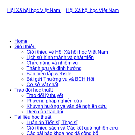
Home
Giới thiệu
Giới thiệu về Hội Xã hội học Việt Nam
Lịch sử hình thành và phát triển
Chức năng và nhiệm vụ
Thành tựu và định hướng
Ban biên tập website
Bài gửi Thường vụ và BCH Hội
Cơ sở vật chất
Trao đổi học thuật
Trao đổi lý thuyết
Phương pháp nghiên cứu
Khuynh hướng và vấn đề nghiên cứu
Diễn đàn trao đổi
Tài liệu học thuật
Luận án Tiến sĩ, Thạc sĩ
Giới thiệu sách và Các kết quả nghiên cứu
Các bài báo khoa học đã công bố