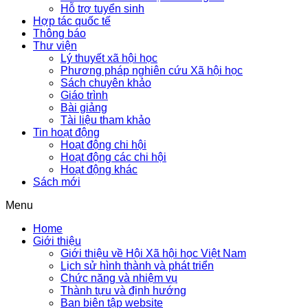
Hỗ trợ tuyển sinh
Hợp tác quốc tế
Thông báo
Thư viện
Lý thuyết xã hội học
Phương pháp nghiên cứu Xã hội học
Sách chuyên khảo
Giáo trình
Bài giảng
Tài liệu tham khảo
Tin hoạt động
Hoạt động chi hội
Hoạt động các chi hội
Hoạt động khác
Sách mới
Menu
Home
Giới thiệu
Giới thiệu về Hội Xã hội học Việt Nam
Lịch sử hình thành và phát triển
Chức năng và nhiệm vụ
Thành tựu và định hướng
Ban biên tập website