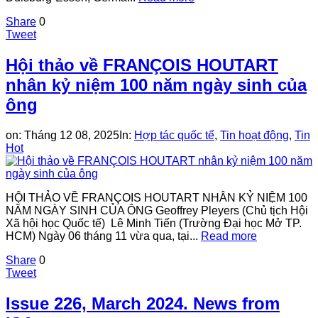
Share
0
Tweet
Hội thảo về FRANÇOIS HOUTART
nhân kỷ niệm 100 năm ngày sinh của
ông
on:
Tháng 12 08, 2025
In:
Hợp tác quốc tế
,
Tin hoạt động
,
Tin
Hot
HỘI THẢO VỀ FRANÇOIS HOUTART NHÂN KỶ NIỆM 100
NĂM NGÀY SINH CỦA ÔNG Geoffrey Pleyers (Chủ tịch Hội
Xã hội học Quốc tế) Lê Minh Tiến (Trường Đại học Mở TP.
HCM) Ngày 06 tháng 11 vừa qua, tại...
Read more
Share
0
Tweet
Issue 226, March 2024. News from