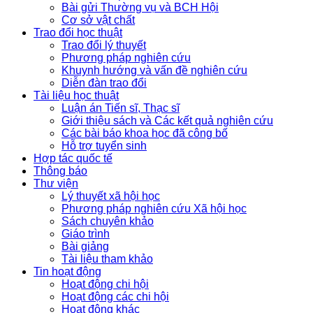
Bài gửi Thường vụ và BCH Hội
Cơ sở vật chất
Trao đổi học thuật
Trao đổi lý thuyết
Phương pháp nghiên cứu
Khuynh hướng và vấn đề nghiên cứu
Diễn đàn trao đổi
Tài liệu học thuật
Luận án Tiến sĩ, Thạc sĩ
Giới thiệu sách và Các kết quả nghiên cứu
Các bài báo khoa học đã công bố
Hỗ trợ tuyển sinh
Hợp tác quốc tế
Thông báo
Thư viện
Lý thuyết xã hội học
Phương pháp nghiên cứu Xã hội học
Sách chuyên khảo
Giáo trình
Bài giảng
Tài liệu tham khảo
Tin hoạt động
Hoạt động chi hội
Hoạt động các chi hội
Hoạt động khác