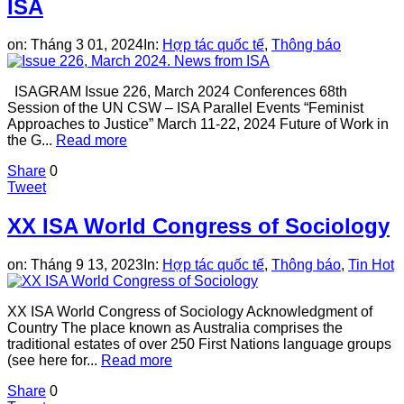
ISA
on:
Tháng 3 01, 2024
In:
Hợp tác quốc tế
,
Thông báo
ISAGRAM Issue 226, March 2024 Conferences 68th
Session of the UN CSW – ISA Parallel Events “Feminist
Approaches to Justice” March 11-22, 2024 Future of Work in
the G...
Read more
Share
0
Tweet
XX ISA World Congress of Sociology
on:
Tháng 9 13, 2023
In:
Hợp tác quốc tế
,
Thông báo
,
Tin Hot
XX ISA World Congress of Sociology Acknowledgment of
Country The place known as Australia comprises the
traditional estates of over 250 First Nations language groups
(see here for...
Read more
Share
0