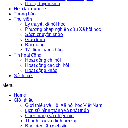
Hỗ trợ tuyển sinh
Hợp tác quốc tế
Thông báo
Thư viện
Lý thuyết xã hội học
Phương pháp nghiên cứu Xã hội học
Sách chuyên khảo
Giáo trình
Bài giảng
Tài liệu tham khảo
Tin hoạt động
Hoạt động chi hội
Hoạt động các chi hội
Hoạt động khác
Sách mới
Menu
Home
Giới thiệu
Giới thiệu về Hội Xã hội học Việt Nam
Lịch sử hình thành và phát triển
Chức năng và nhiệm vụ
Thành tựu và định hướng
Ban biên tập website