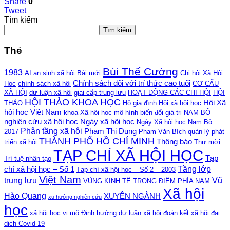
Share
0
Tweet
Tìm kiếm
Tìm kiếm
Thẻ
Bùi Thế Cường
1983
AI
an sinh xã hội
Bài mới
Chi hội Xã Hội
Chính sách đối với trí thức cao tuổi
Học
chính sách xã hội
CƠ CẤU
XÃ HỘI
dư luận xã hội
giai cấp trung lưu
HOẠT ĐỘNG CÁC CHI HỘI
HỘI
HỘI THẢO KHOA HỌC
Hội Xã
THẢO
Hộ gia đình
Hội xã hội học
hội học Việt Nam
khoa Xã hội học
mô hình biến đổi giá trị
NAM BỘ
nghiên cứu xã hội học
Ngày xã hội học
Ngày Xã hội học Nam Bộ
Phân tầng xã hội
Phạm Thị Dung
2017
Phạm Văn Bích
quản lý phát
THÀNH PHỐ HỒ CHÍ MINH
Thông báo
triển xã hội
Thư mời
TẠP CHÍ XÃ HỘI HỌC
Tạp
Trí tuệ nhân tạo
Tầng lớp
chí xã hội học – Số 1
Tạp chí xã hội học – Số 2 – 2003
Việt Nam
trung lưu
Vũ
VÙNG KINH TẾ TRỌNG ĐIỂM PHÍA NAM
Xã hội
Hào Quang
XUYÊN NGÀNH
xu hướng nghiên cứu
học
xã hội học vi mô
Định hướng dư luận xã hội
đoàn kết xã hội
đại
dịch Covid-19