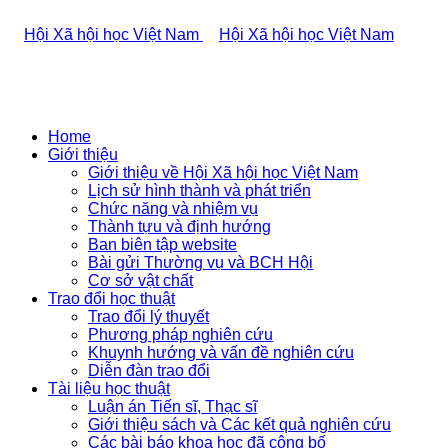
Home
Giới thiệu
Giới thiệu về Hội Xã hội học Việt Nam
Lịch sử hình thành và phát triển
Chức năng và nhiệm vụ
Thành tựu và định hướng
Ban biên tập website
Bài gửi Thường vụ và BCH Hội
Cơ sở vật chất
Trao đổi học thuật
Trao đổi lý thuyết
Phương pháp nghiên cứu
Khuynh hướng và vấn đề nghiên cứu
Diễn đàn trao đổi
Tài liệu học thuật
Luận án Tiến sĩ, Thạc sĩ
Giới thiệu sách và Các kết quả nghiên cứu
Các bài báo khoa học đã công bố