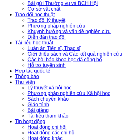
Bài gửi Thường vụ và BCH Hội
Cơ sở vật chất
Trao đổi học thuật
Trao đổi lý thuyết
Phương pháp nghiên cứu
Khuynh hướng và vấn đề nghiên cứu
Diễn đàn trao đổi
Tài liệu học thuật
Luận án Tiến sĩ, Thạc sĩ
Giới thiệu sách và Các kết quả nghiên cứu
Các bài báo khoa học đã công bố
Hỗ trợ tuyển sinh
Hợp tác quốc tế
Thông báo
Thư viện
Lý thuyết xã hội học
Phương pháp nghiên cứu Xã hội học
Sách chuyên khảo
Giáo trình
Bài giảng
Tài liệu tham khảo
Tin hoạt động
Hoạt động chi hội
Hoạt động các chi hội
Hoạt động khác