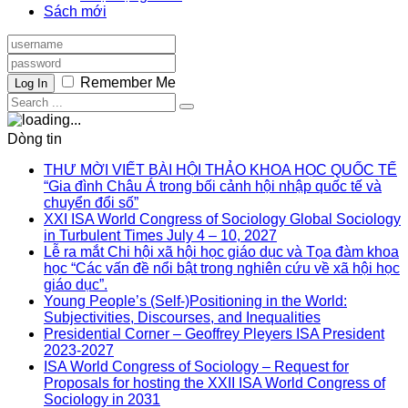
Sách mới
Remember Me
Log In
Dòng tin
THƯ MỜI VIẾT BÀI HỘI THẢO KHOA HỌC QUỐC TẾ
“Gia đình Châu Á trong bối cảnh hội nhập quốc tế và
chuyển đổi số”
XXI ISA World Congress of Sociology Global Sociology
in Turbulent Times July 4 – 10, 2027
Lễ ra mắt Chi hội xã hội học giáo dục và Tọa đàm khoa
học “Các vấn đề nổi bật trong nghiên cứu về xã hội học
giáo dục”.
Young People’s (Self-)Positioning in the World:
Subjectivities, Discourses, and Inequalities
Presidential Corner – Geoffrey Pleyers ISA President
2023-2027
ISA World Congress of Sociology – Request for
Proposals for hosting the XXII ISA World Congress of
Sociology in 2031