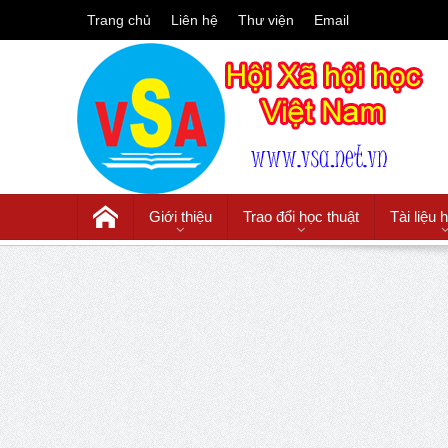
Trang chủ
Liên hệ
Thư viện
Email
Giới thiệu
Trao đổi học thuật
Tài liệu 