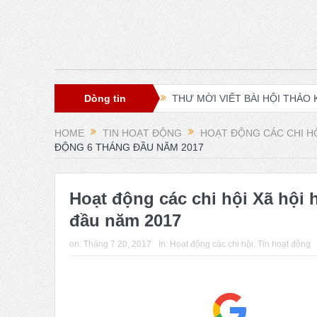
Dòng tin
THƯ MỜI VIẾT BÀI HỘI THẢO KH
XXI ISA World Congress of Socio
HOME
TIN HOẠT ĐỘNG
HOẠT ĐỘNG CÁC CHI H
ĐỘNG 6 THÁNG ĐẦU NĂM 2017
Lễ ra mắt Chi hội xã hội học gi
Young People’s (Self-)Positioning
Hoạt động các chi hội Xã hội 
Presidential Corner – Geoffrey 
đầu năm 2017
ISA World Congress of Sociology
on:
Tháng 7 20, 2017
In:
Hoạt động các chi hội
,
Tin hoạt động
Hội thảo về FRANÇOIS HOUTART
Phát huy vai trò khoa học xã hộ
Thời sự Hà Nội 15h ngày 8/7/202