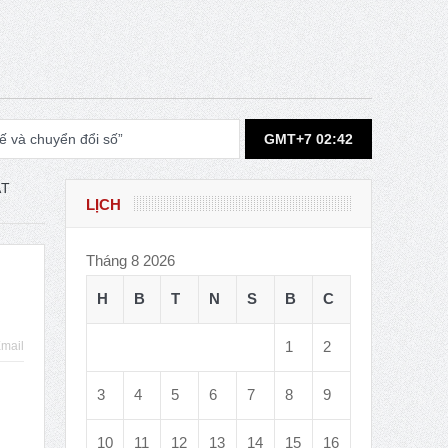
 và chuyển đổi số”
GMT+7 02:42
ẠT
LỊCH
 hội học giáo dục”.
Tháng 8 2026
H
B
T
N
S
B
C
ociology in 2031
mail
1
2
3
4
5
6
7
8
9
 from ISA
10
11
12
13
14
15
16