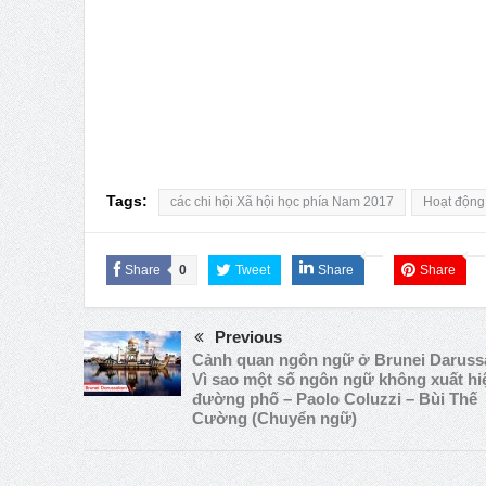
Tags:
các chi hội Xã hội học phía Nam 2017
Hoạt động
Share
0
Tweet
Share
Share
Previous
Cảnh quan ngôn ngữ ở Brunei Daruss
Vì sao một số ngôn ngữ không xuất hi
đường phố – Paolo Coluzzi – Bùi Thế
Cường (Chuyển ngữ)