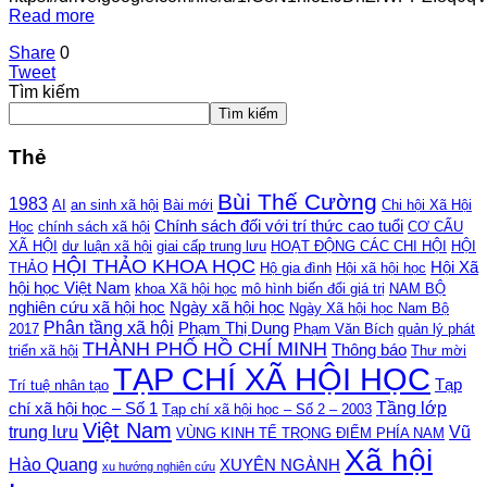
Read more
Share
0
Tweet
Tìm kiếm
Tìm kiếm
Thẻ
Bùi Thế Cường
1983
AI
an sinh xã hội
Bài mới
Chi hội Xã Hội
Chính sách đối với trí thức cao tuổi
Học
chính sách xã hội
CƠ CẤU
XÃ HỘI
dư luận xã hội
giai cấp trung lưu
HOẠT ĐỘNG CÁC CHI HỘI
HỘI
HỘI THẢO KHOA HỌC
Hội Xã
THẢO
Hộ gia đình
Hội xã hội học
hội học Việt Nam
khoa Xã hội học
mô hình biến đổi giá trị
NAM BỘ
nghiên cứu xã hội học
Ngày xã hội học
Ngày Xã hội học Nam Bộ
Phân tầng xã hội
Phạm Thị Dung
2017
Phạm Văn Bích
quản lý phát
THÀNH PHỐ HỒ CHÍ MINH
Thông báo
triển xã hội
Thư mời
TẠP CHÍ XÃ HỘI HỌC
Tạp
Trí tuệ nhân tạo
Tầng lớp
chí xã hội học – Số 1
Tạp chí xã hội học – Số 2 – 2003
Việt Nam
trung lưu
Vũ
VÙNG KINH TẾ TRỌNG ĐIỂM PHÍA NAM
Xã hội
Hào Quang
XUYÊN NGÀNH
xu hướng nghiên cứu