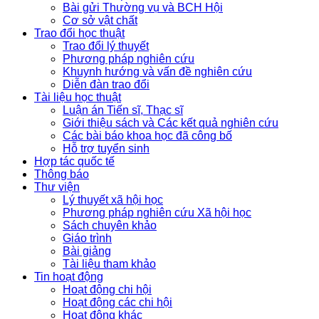
Bài gửi Thường vụ và BCH Hội
Cơ sở vật chất
Trao đổi học thuật
Trao đổi lý thuyết
Phương pháp nghiên cứu
Khuynh hướng và vấn đề nghiên cứu
Diễn đàn trao đổi
Tài liệu học thuật
Luận án Tiến sĩ, Thạc sĩ
Giới thiệu sách và Các kết quả nghiên cứu
Các bài báo khoa học đã công bố
Hỗ trợ tuyển sinh
Hợp tác quốc tế
Thông báo
Thư viện
Lý thuyết xã hội học
Phương pháp nghiên cứu Xã hội học
Sách chuyên khảo
Giáo trình
Bài giảng
Tài liệu tham khảo
Tin hoạt động
Hoạt động chi hội
Hoạt động các chi hội
Hoạt động khác