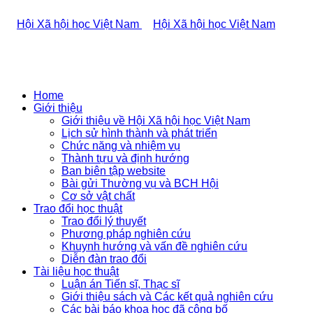
Home
Giới thiệu
Giới thiệu về Hội Xã hội học Việt Nam
Lịch sử hình thành và phát triển
Chức năng và nhiệm vụ
Thành tựu và định hướng
Ban biên tập website
Bài gửi Thường vụ và BCH Hội
Cơ sở vật chất
Trao đổi học thuật
Trao đổi lý thuyết
Phương pháp nghiên cứu
Khuynh hướng và vấn đề nghiên cứu
Diễn đàn trao đổi
Tài liệu học thuật
Luận án Tiến sĩ, Thạc sĩ
Giới thiệu sách và Các kết quả nghiên cứu
Các bài báo khoa học đã công bố