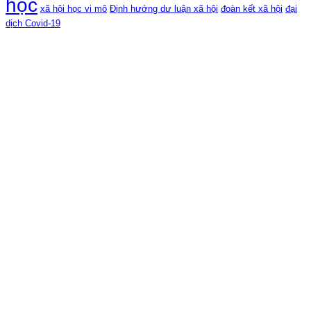
học
xã hội học vi mô
Định hướng dư luận xã hội
đoàn kết xã hội
đại
dịch Covid-19