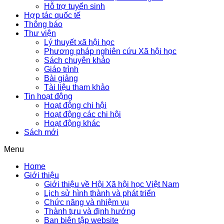
Hỗ trợ tuyển sinh
Hợp tác quốc tế
Thông báo
Thư viện
Lý thuyết xã hội học
Phương pháp nghiên cứu Xã hội học
Sách chuyên khảo
Giáo trình
Bài giảng
Tài liệu tham khảo
Tin hoạt động
Hoạt động chi hội
Hoạt động các chi hội
Hoạt động khác
Sách mới
Menu
Home
Giới thiệu
Giới thiệu về Hội Xã hội học Việt Nam
Lịch sử hình thành và phát triển
Chức năng và nhiệm vụ
Thành tựu và định hướng
Ban biên tập website