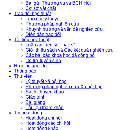
Bài gửi Thường vụ và BCH Hội
Cơ sở vật chất
Trao đổi học thuật
Trao đổi lý thuyết
Phương pháp nghiên cứu
Khuynh hướng và vấn đề nghiên cứu
Diễn đàn trao đổi
Tài liệu học thuật
Luận án Tiến sĩ, Thạc sĩ
Giới thiệu sách và Các kết quả nghiên cứu
Các bài báo khoa học đã công bố
Hỗ trợ tuyển sinh
Hợp tác quốc tế
Thông báo
Thư viện
Lý thuyết xã hội học
Phương pháp nghiên cứu Xã hội học
Sách chuyên khảo
Giáo trình
Bài giảng
Tài liệu tham khảo
Tin hoạt động
Hoạt động chi hội
Hoạt động các chi hội
Hoạt động khác