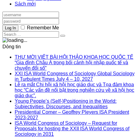
Sách mới
Remember Me
Log In
Dòng tin
THƯ MỜI VIẾT BÀI HỘI THẢO KHOA HỌC QUỐC TẾ
“Gia đình Châu Á trong bối cảnh hội nhập quốc tế và
chuyển đổi số”
XXI ISA World Congress of Sociology Global Sociology
in Turbulent Times July 4 – 10, 2027
Lễ ra mắt Chi hội xã hội học giáo dục và Tọa đàm khoa
học “Các vấn đề nổi bật trong nghiên cứu về xã hội học
giáo dục”.
Young People’s (Self-)Positioning in the World:
Subjectivities, Discourses, and Inequalities
Presidential Corner – Geoffrey Pleyers ISA President
2023-2027
ISA World Congress of Sociology – Request for
Proposals for hosting the XXII ISA World Congress of
Sociology in 2031