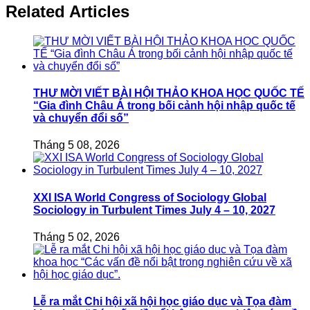
Related Articles
THƯ MỜI VIẾT BÀI HỘI THẢO KHOA HỌC QUỐC TẾ
“Gia đình Châu Á trong bối cảnh hội nhập quốc tế
và chuyển đổi số”
Tháng 5 08, 2026
XXI ISA World Congress of Sociology Global
Sociology in Turbulent Times July 4 – 10, 2027
Tháng 5 02, 2026
Lễ ra mắt Chi hội xã hội học giáo dục và Tọa đàm