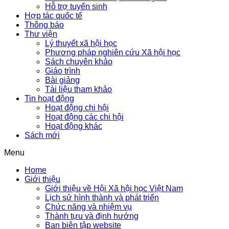
Hỗ trợ tuyển sinh
Hợp tác quốc tế
Thông báo
Thư viện
Lý thuyết xã hội học
Phương pháp nghiên cứu Xã hội học
Sách chuyên khảo
Giáo trình
Bài giảng
Tài liệu tham khảo
Tin hoạt động
Hoạt động chi hội
Hoạt động các chi hội
Hoạt động khác
Sách mới
Menu
Home
Giới thiệu
Giới thiệu về Hội Xã hội học Việt Nam
Lịch sử hình thành và phát triển
Chức năng và nhiệm vụ
Thành tựu và định hướng
Ban biên tập website