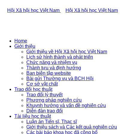
Home
Giới thiệu
Giới thiệu về Hội Xã hội học Việt Nam
Lịch sử hình thành và phát triển
Chức năng và nhiệm vụ
Thành tựu và định hướng
Ban biên tập website
Bài gửi Thường vụ và BCH Hội
Cơ sở vật chất
Trao đổi học thuật
Trao đổi lý thuyết
Phương pháp nghiên cứu
Khuynh hướng và vấn đề nghiên cứu
Diễn đàn trao đổi
Tài liệu học thuật
Luận án Tiến sĩ, Thạc sĩ
Giới thiệu sách và Các kết quả nghiên cứu
Các bài báo khoa học đã công bố