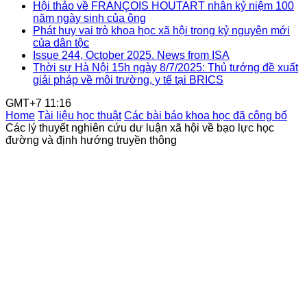
Hội thảo về FRANÇOIS HOUTART nhân kỷ niệm 100
năm ngày sinh của ông
Phát huy vai trò khoa học xã hội trong kỷ nguyên mới
của dân tộc
Issue 244, October 2025. News from ISA
Thời sự Hà Nội 15h ngày 8/7/2025: Thủ tướng đề xuất
giải pháp về môi trường, y tế tại BRICS
GMT+7 11:16
Home
Tài liệu học thuật
Các bài báo khoa học đã công bố
Các lý thuyết nghiên cứu dư luận xã hội về bạo lực học
đường và định hướng truyền thông