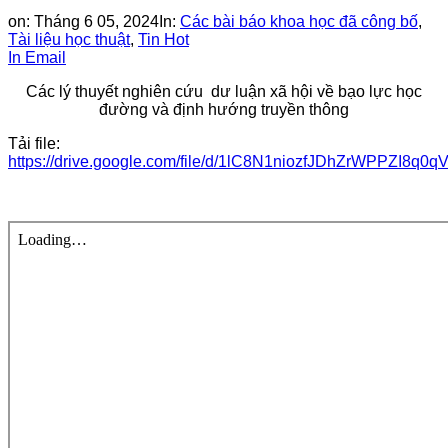
on:
Tháng 6 05, 2024
In:
Các bài báo khoa học đã công bố
,
Tài liệu học thuật
,
Tin Hot
In
Email
Các lý thuyết nghiên cứu dư luận xã hội về bạo lực học
đường
và định hướng truyền thông
Tải file:
https://drive.google.com/file/d/1lC8N1niozfJDhZrWPPZI8q0