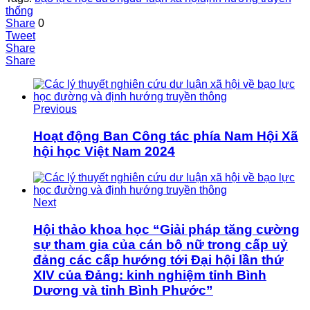
thống
Share
0
Tweet
Share
Share
Previous
Hoạt động Ban Công tác phía Nam Hội Xã
hội học Việt Nam 2024
Next
Hội thảo khoa học “Giải pháp tăng cường
sự tham gia của cán bộ nữ trong cấp uỷ
đảng các cấp hướng tới Đại hội lần thứ
XIV của Đảng: kinh nghiệm tỉnh Bình
Dương và tỉnh Bình Phước”