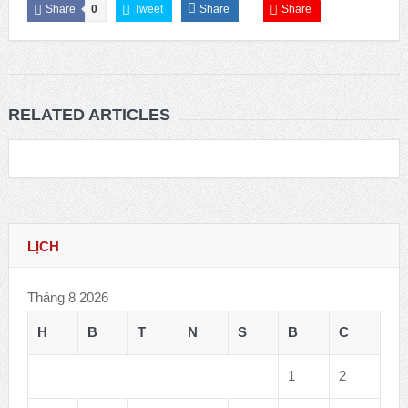
Share
0
Tweet
Share
Share
RELATED ARTICLES
LỊCH
Tháng 8 2026
H
B
T
N
S
B
C
1
2