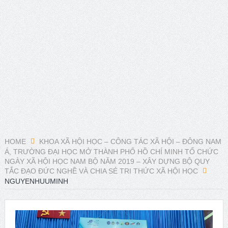
dục”.
Young People’s (Self-)Positioning in the World:
Subjectivities, Discourses, and Inequalities
Presidential Corner – Geoffrey Pleyers ISA President 2023-
2027
ISA World Congress of Sociology – Request for Proposals
for hosting the XXII ISA World Congress of Sociology in 2031
HOME
KHOA XÃ HỘI HỌC – CÔNG TÁC XÃ HỘI – ĐÔNG NAM
Á, TRƯỜNG ĐẠI HỌC MỞ THÀNH PHỐ HỒ CHÍ MINH TỔ CHỨC
Hội thảo về FRANÇOIS HOUTART nhân kỷ niệm 100 năm
NGÀY XÃ HỘI HỌC NAM BỘ NĂM 2019 – XÂY DỰNG BỘ QUY
TẮC ĐẠO ĐỨC NGHỀ VÀ CHIA SẺ TRI THỨC XÃ HỘI HỌC
ngày sinh của ông
NGUYENHUUMINH
Phát huy vai trò khoa học xã hội trong kỷ nguyên mới của
dân tộc