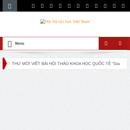
Menu
THƯ MỜI VIẾT BÀI HỘI THẢO KHOA HỌC QUỐC TẾ “Gia
đình Châu Á trong bối cảnh hội nhập quốc tế và chuyển đổi
số”
XXI ISA World Congress of Sociology Global Sociology in
Turbulent Times July 4 – 10, 2027
Lễ ra mắt Chi hội xã hội học giáo dục và Tọa đàm khoa
học “Các vấn đề nổi bật trong nghiên cứu về xã hội học giáo