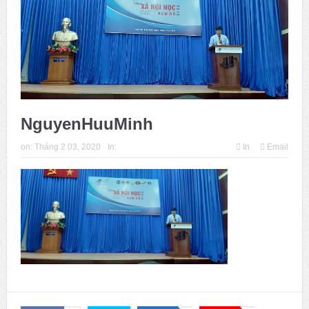
Issue 244, October 2025. News from ISA
Thời sự Hà Nội 15h ngày 8/7/2025: Thủ tướng đề xuất giải
pháp về môi trường, y tế tại BRICS
NguyenHuuMinh
on:
Tháng 2 03, 2020
In:
In
Email