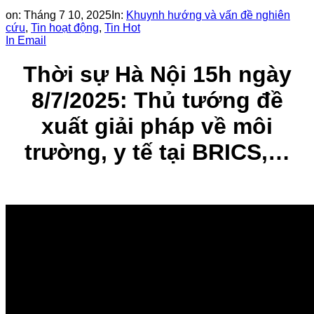
on:
Tháng 7 10, 2025
In:
Khuynh hướng và vấn đề nghiên
cứu
,
Tin hoạt động
,
Tin Hot
In
Email
Thời sự Hà Nội 15h ngày
8/7/2025: Thủ tướng đề
xuất giải pháp về môi
trường, y tế tại BRICS,…