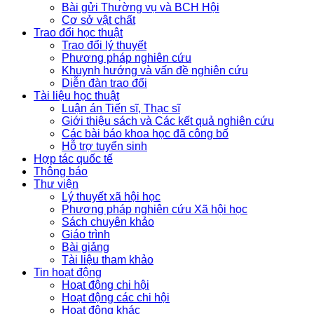
Bài gửi Thường vụ và BCH Hội
Cơ sở vật chất
Trao đổi học thuật
Trao đổi lý thuyết
Phương pháp nghiên cứu
Khuynh hướng và vấn đề nghiên cứu
Diễn đàn trao đổi
Tài liệu học thuật
Luận án Tiến sĩ, Thạc sĩ
Giới thiệu sách và Các kết quả nghiên cứu
Các bài báo khoa học đã công bố
Hỗ trợ tuyển sinh
Hợp tác quốc tế
Thông báo
Thư viện
Lý thuyết xã hội học
Phương pháp nghiên cứu Xã hội học
Sách chuyên khảo
Giáo trình
Bài giảng
Tài liệu tham khảo
Tin hoạt động
Hoạt động chi hội
Hoạt động các chi hội
Hoạt động khác