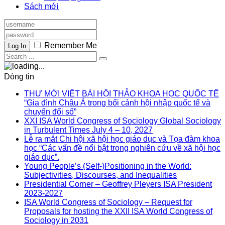
Sách mới
Remember Me
Log In
Dòng tin
THƯ MỜI VIẾT BÀI HỘI THẢO KHOA HỌC QUỐC TẾ
“Gia đình Châu Á trong bối cảnh hội nhập quốc tế và
chuyển đổi số”
XXI ISA World Congress of Sociology Global Sociology
in Turbulent Times July 4 – 10, 2027
Lễ ra mắt Chi hội xã hội học giáo dục và Tọa đàm khoa
học “Các vấn đề nổi bật trong nghiên cứu về xã hội học
giáo dục”.
Young People’s (Self-)Positioning in the World:
Subjectivities, Discourses, and Inequalities
Presidential Corner – Geoffrey Pleyers ISA President
2023-2027
ISA World Congress of Sociology – Request for
Proposals for hosting the XXII ISA World Congress of
Sociology in 2031