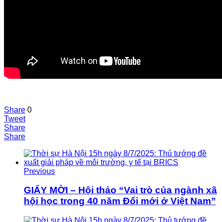
Share
0
Tweet
Share
Share
Previous
GIẤY MỜI – Hội thảo “Vai trò của ngành xã
hội học trong 40 năm Đổi mới ở Việt Nam”