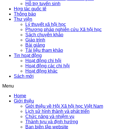
Hỗ trợ tuyển sinh
Hợp tác quốc tế
Thông báo
Thư viện
Lý thuyết xã hội học
Phương pháp nghiên cứu Xã hội học
Sách chuyên khảo
Giáo trình
Bài giảng
Tài liệu tham khảo
Tin hoạt động
Hoạt động chi hội
Hoạt động các chi hội
Hoạt động khác
Sách mới
Menu
Home
Giới thiệu
Giới thiệu về Hội Xã hội học Việt Nam
Lịch sử hình thành và phát triển
Chức năng và nhiệm vụ
Thành tựu và định hướng
Ban biên tập website