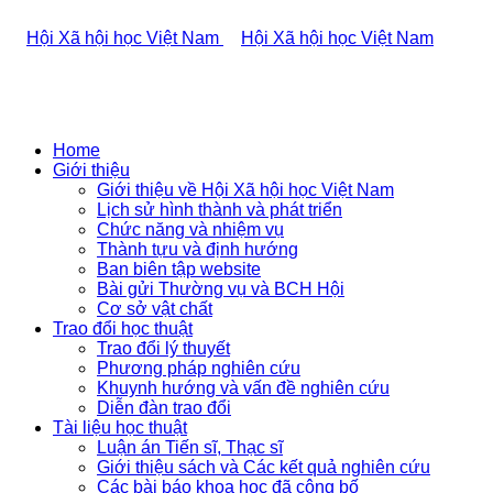
Home
Giới thiệu
Giới thiệu về Hội Xã hội học Việt Nam
Lịch sử hình thành và phát triển
Chức năng và nhiệm vụ
Thành tựu và định hướng
Ban biên tập website
Bài gửi Thường vụ và BCH Hội
Cơ sở vật chất
Trao đổi học thuật
Trao đổi lý thuyết
Phương pháp nghiên cứu
Khuynh hướng và vấn đề nghiên cứu
Diễn đàn trao đổi
Tài liệu học thuật
Luận án Tiến sĩ, Thạc sĩ
Giới thiệu sách và Các kết quả nghiên cứu
Các bài báo khoa học đã công bố