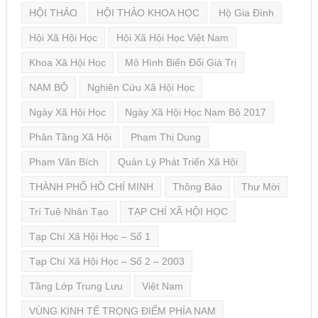
HỘI THẢO
HỘI THẢO KHOA HỌC
Hộ Gia Đình
Hội Xã Hội Học
Hội Xã Hội Học Việt Nam
Khoa Xã Hội Học
Mô Hình Biến Đổi Giá Trị
NAM BỘ
Nghiên Cứu Xã Hội Học
Ngày Xã Hội Học
Ngày Xã Hội Học Nam Bộ 2017
Phân Tầng Xã Hội
Phạm Thị Dung
Phạm Văn Bích
Quản Lý Phát Triển Xã Hội
THÀNH PHỐ HỒ CHÍ MINH
Thông Báo
Thư Mời
Trí Tuệ Nhân Tạo
TẠP CHÍ XÃ HỘI HỌC
Tạp Chí Xã Hội Học – Số 1
Tạp Chí Xã Hội Học – Số 2 – 2003
Tầng Lớp Trung Lưu
Việt Nam
VÙNG KINH TẾ TRỌNG ĐIỂM PHÍA NAM