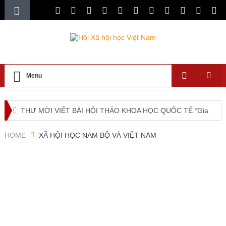
Menu
THƯ MỜI VIẾT BÀI HỘI THẢO KHOA HỌC QUỐC TẾ “Gia
đình Châu Á trong bối cảnh hội nhập quốc tế và chuyển đổi
HOME
XÃ HỘI HỌC NAM BỘ VÀ VIỆT NAM
số”
XXI ISA World Congress of Sociology Global Sociology in
Turbulent Times July 4 – 10, 2027
Lễ ra mắt Chi hội xã hội học giáo dục và Tọa đàm khoa
học “Các vấn đề nổi bật trong nghiên cứu về xã hội học giáo