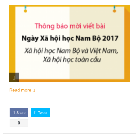
Issue 244, October 2025. News from ISA
Thời sự Hà Nội 15h ngày 8/7/2025: Thủ tướng đề xuất giải
pháp về môi trường, y tế tại BRICS
Read more
Share
Tweet
0