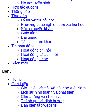
Hỗ trợ tuyển sinh
Hợp tác quốc tế
Thông báo
Thư viện
Lý thuyết xã hội học
Phương pháp nghiên cứu Xã hội học
Sách chuyên khảo
Giáo trình
Bài giảng
Tài liệu tham khảo
Tin hoạt động
Hoạt động chi hội
Hoạt động các chi hội
Hoạt động khác
Sách mới
Menu
Home
Giới thiệu
Giới thiệu về Hội Xã hội học Việt Nam
Lịch sử hình thành và phát triển
Chức năng và nhiệm vụ
Thành tựu và định hướng
Ban biên tập website