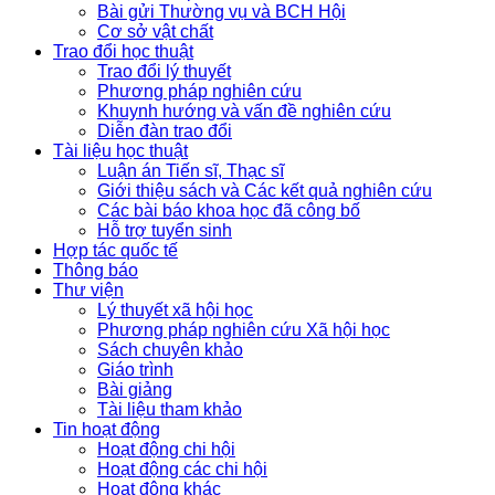
Bài gửi Thường vụ và BCH Hội
Cơ sở vật chất
Trao đổi học thuật
Trao đổi lý thuyết
Phương pháp nghiên cứu
Khuynh hướng và vấn đề nghiên cứu
Diễn đàn trao đổi
Tài liệu học thuật
Luận án Tiến sĩ, Thạc sĩ
Giới thiệu sách và Các kết quả nghiên cứu
Các bài báo khoa học đã công bố
Hỗ trợ tuyển sinh
Hợp tác quốc tế
Thông báo
Thư viện
Lý thuyết xã hội học
Phương pháp nghiên cứu Xã hội học
Sách chuyên khảo
Giáo trình
Bài giảng
Tài liệu tham khảo
Tin hoạt động
Hoạt động chi hội
Hoạt động các chi hội
Hoạt động khác