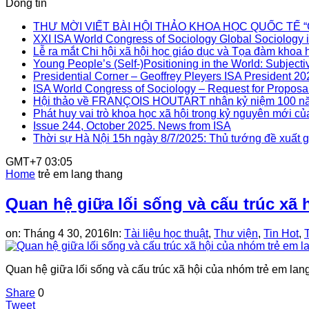
Dòng tin
THƯ MỜI VIẾT BÀI HỘI THẢO KHOA HỌC QUỐC TẾ “Gia đì
XXI ISA World Congress of Sociology Global Sociology i
Lễ ra mắt Chi hội xã hội học giáo dục và Tọa đàm khoa h
Young People’s (Self-)Positioning in the World: Subjectiv
Presidential Corner – Geoffrey Pleyers ISA President 2
ISA World Congress of Sociology – Request for Proposal
Hội thảo về FRANÇOIS HOUTART nhân kỷ niệm 100 nă
Phát huy vai trò khoa học xã hội trong kỷ nguyên mới củ
Issue 244, October 2025. News from ISA
Thời sự Hà Nội 15h ngày 8/7/2025: Thủ tướng đề xuất gi
GMT+7 03:05
Home
trẻ em lang thang
Quan hệ giữa lối sống và cấu trúc xã 
on:
Tháng 4 30, 2016
In:
Tài liệu học thuật
,
Thư viện
,
Tin Hot
,
Quan hệ giữa lối sống và cấu trúc xã hội của nhóm trẻ em lan
Share
0
Tweet