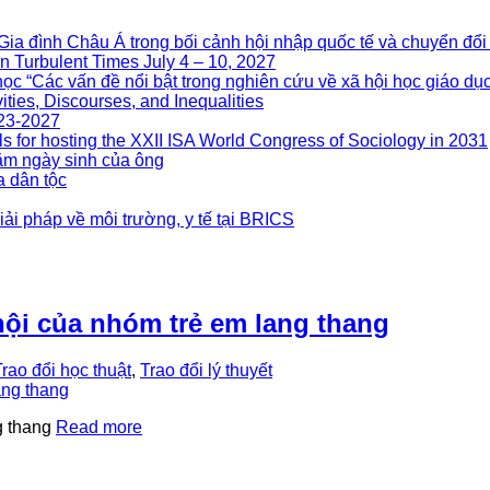
nh Châu Á trong bối cảnh hội nhập quốc tế và chuyển đổi 
n Turbulent Times July 4 – 10, 2027
ọc “Các vấn đề nổi bật trong nghiên cứu về xã hội học giáo dục
ities, Discourses, and Inequalities
023-2027
s for hosting the XXII ISA World Congress of Sociology in 2031
m ngày sinh của ông
a dân tộc
ải pháp về môi trường, y tế tại BRICS
hội của nhóm trẻ em lang thang
Trao đổi học thuật
,
Trao đổi lý thuyết
g thang
Read more