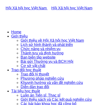
Home
Giới thiệu
Giới thiệu về Hội Xã hội học Việt Nam
Lịch sử hình thành và phát triển
Chức năng và nhiệm vụ
Thành tựu và định hướng
Ban biên tập website
Bài gửi Thường vụ và BCH Hội
Cơ sở vật chất
Trao đổi học thuật
Trao đổi lý thuyết
Phương pháp nghiên cứu
Khuynh hướng và vấn đề nghiên cứu
Diễn đàn trao đổi
Tài liệu học thuật
Luận án Tiến sĩ, Thạc sĩ
Giới thiệu sách và Các kết quả nghiên cứu
Các bài báo khoa học đã công bố