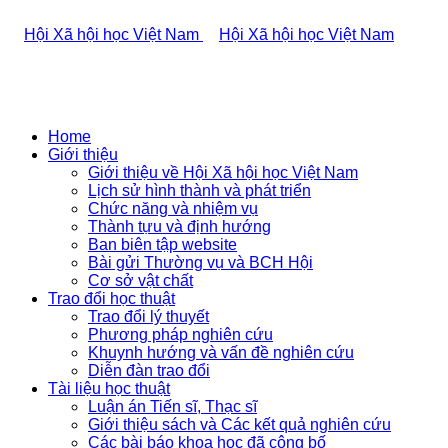
Home
Giới thiệu
Giới thiệu về Hội Xã hội học Việt Nam
Lịch sử hình thành và phát triển
Chức năng và nhiệm vụ
Thành tựu và định hướng
Ban biên tập website
Bài gửi Thường vụ và BCH Hội
Cơ sở vật chất
Trao đổi học thuật
Trao đổi lý thuyết
Phương pháp nghiên cứu
Khuynh hướng và vấn đề nghiên cứu
Diễn đàn trao đổi
Tài liệu học thuật
Luận án Tiến sĩ, Thạc sĩ
Giới thiệu sách và Các kết quả nghiên cứu
Các bài báo khoa học đã công bố