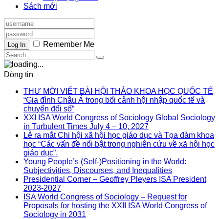
Sách mới
Remember Me
Log In
Dòng tin
THƯ MỜI VIẾT BÀI HỘI THẢO KHOA HỌC QUỐC TẾ
“Gia đình Châu Á trong bối cảnh hội nhập quốc tế và
chuyển đổi số”
XXI ISA World Congress of Sociology Global Sociology
in Turbulent Times July 4 – 10, 2027
Lễ ra mắt Chi hội xã hội học giáo dục và Tọa đàm khoa
học “Các vấn đề nổi bật trong nghiên cứu về xã hội học
giáo dục”.
Young People’s (Self-)Positioning in the World:
Subjectivities, Discourses, and Inequalities
Presidential Corner – Geoffrey Pleyers ISA President
2023-2027
ISA World Congress of Sociology – Request for
Proposals for hosting the XXII ISA World Congress of
Sociology in 2031