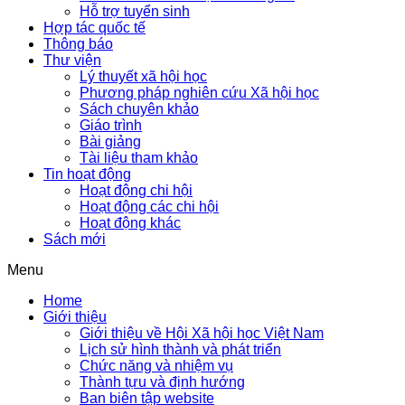
Hỗ trợ tuyển sinh
Hợp tác quốc tế
Thông báo
Thư viện
Lý thuyết xã hội học
Phương pháp nghiên cứu Xã hội học
Sách chuyên khảo
Giáo trình
Bài giảng
Tài liệu tham khảo
Tin hoạt động
Hoạt động chi hội
Hoạt động các chi hội
Hoạt động khác
Sách mới
Menu
Home
Giới thiệu
Giới thiệu về Hội Xã hội học Việt Nam
Lịch sử hình thành và phát triển
Chức năng và nhiệm vụ
Thành tựu và định hướng
Ban biên tập website