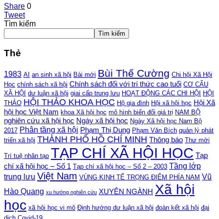
Share
0
Tweet
Tìm kiếm
Tìm kiếm
Thẻ
Bùi Thế Cường
1983
AI
an sinh xã hội
Bài mới
Chi hội Xã Hội
Chính sách đối với trí thức cao tuổi
Học
chính sách xã hội
CƠ CẤU
XÃ HỘI
dư luận xã hội
giai cấp trung lưu
HOẠT ĐỘNG CÁC CHI HỘI
HỘI
HỘI THẢO KHOA HỌC
Hội Xã
THẢO
Hộ gia đình
Hội xã hội học
hội học Việt Nam
khoa Xã hội học
mô hình biến đổi giá trị
NAM BỘ
nghiên cứu xã hội học
Ngày xã hội học
Ngày Xã hội học Nam Bộ
Phân tầng xã hội
Phạm Thị Dung
2017
Phạm Văn Bích
quản lý phát
THÀNH PHỐ HỒ CHÍ MINH
Thông báo
triển xã hội
Thư mời
TẠP CHÍ XÃ HỘI HỌC
Tạp
Trí tuệ nhân tạo
Tầng lớp
chí xã hội học – Số 1
Tạp chí xã hội học – Số 2 – 2003
Việt Nam
trung lưu
Vũ
VÙNG KINH TẾ TRỌNG ĐIỂM PHÍA NAM
Xã hội
Hào Quang
XUYÊN NGÀNH
xu hướng nghiên cứu
học
xã hội học vi mô
Định hướng dư luận xã hội
đoàn kết xã hội
đại
dịch Covid-19