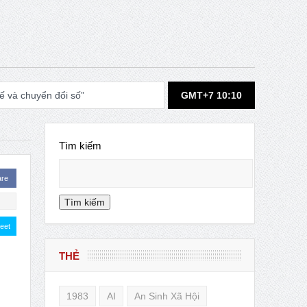
 và chuyển đổi số”
GMT+7 10:10
Tìm kiếm
 hội học giáo dục”.
are
Tìm kiếm
ociology in 2031
eet
THẺ
 from ISA
1983
AI
An Sinh Xã Hội