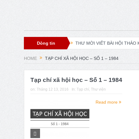
Dòng tin
THƯ MỜI VIẾT BÀI HỘI THẢO KH
XXI ISA World Congress of Socio
HOME
TẠP CHÍ XÃ HỘI HỌC – SỐ 1 – 1984
Lễ ra mắt Chi hội xã hội học gi
Young People’s (Self-)Positioning
Tạp chí xã hội học – Số 1 – 1984
on:
Tháng 12 13, 2016
In:
Tạp chí
,
Thư viện
Presidential Corner – Geoffrey 
Read more
ISA World Congress of Sociology
Hội thảo về FRANÇOIS HOUTART
Phát huy vai trò khoa học xã hộ
Thời sự Hà Nội 15h ngày 8/7/202