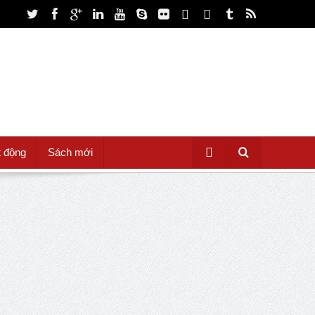
t động
Sách mới