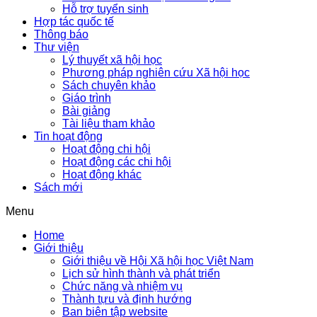
Hỗ trợ tuyển sinh
Hợp tác quốc tế
Thông báo
Thư viện
Lý thuyết xã hội học
Phương pháp nghiên cứu Xã hội học
Sách chuyên khảo
Giáo trình
Bài giảng
Tài liệu tham khảo
Tin hoạt động
Hoạt động chi hội
Hoạt động các chi hội
Hoạt động khác
Sách mới
Menu
Home
Giới thiệu
Giới thiệu về Hội Xã hội học Việt Nam
Lịch sử hình thành và phát triển
Chức năng và nhiệm vụ
Thành tựu và định hướng
Ban biên tập website