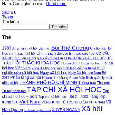
Nam. Các nghiên cứu...
Read more
Share
0
Tweet
Tìm kiếm
Tìm kiếm
Thẻ
Bùi Thế Cường
1983
AI
an sinh xã hội
Bài mới
Chi hội Xã Hội
Chính sách đối với trí thức cao tuổi
Học
chính sách xã hội
CƠ CẤU
XÃ HỘI
dư luận xã hội
giai cấp trung lưu
HOẠT ĐỘNG CÁC CHI HỘI
HỘI
HỘI THẢO KHOA HỌC
Hội Xã
THẢO
Hộ gia đình
Hội xã hội học
hội học Việt Nam
khoa Xã hội học
mô hình biến đổi giá trị
NAM BỘ
nghiên cứu xã hội học
Ngày xã hội học
Ngày Xã hội học Nam Bộ
Phân tầng xã hội
Phạm Thị Dung
2017
Phạm Văn Bích
quản lý phát
THÀNH PHỐ HỒ CHÍ MINH
Thông báo
triển xã hội
Thư mời
TẠP CHÍ XÃ HỘI HỌC
Tạp
Trí tuệ nhân tạo
Tầng lớp
chí xã hội học – Số 1
Tạp chí xã hội học – Số 2 – 2003
Việt Nam
trung lưu
Vũ
VÙNG KINH TẾ TRỌNG ĐIỂM PHÍA NAM
Xã hội
Hào Quang
XUYÊN NGÀNH
xu hướng nghiên cứu