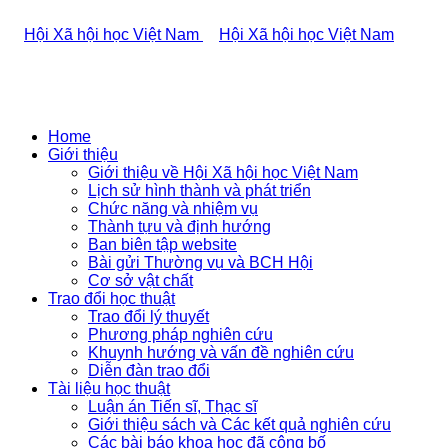
Home
Giới thiệu
Giới thiệu về Hội Xã hội học Việt Nam
Lịch sử hình thành và phát triển
Chức năng và nhiệm vụ
Thành tựu và định hướng
Ban biên tập website
Bài gửi Thường vụ và BCH Hội
Cơ sở vật chất
Trao đổi học thuật
Trao đổi lý thuyết
Phương pháp nghiên cứu
Khuynh hướng và vấn đề nghiên cứu
Diễn đàn trao đổi
Tài liệu học thuật
Luận án Tiến sĩ, Thạc sĩ
Giới thiệu sách và Các kết quả nghiên cứu
Các bài báo khoa học đã công bố