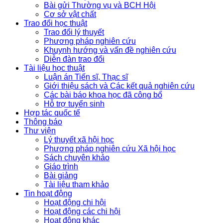
Bài gửi Thường vụ và BCH Hội
Cơ sở vật chất
Trao đổi học thuật
Trao đổi lý thuyết
Phương pháp nghiên cứu
Khuynh hướng và vấn đề nghiên cứu
Diễn đàn trao đổi
Tài liệu học thuật
Luận án Tiến sĩ, Thạc sĩ
Giới thiệu sách và Các kết quả nghiên cứu
Các bài báo khoa học đã công bố
Hỗ trợ tuyển sinh
Hợp tác quốc tế
Thông báo
Thư viện
Lý thuyết xã hội học
Phương pháp nghiên cứu Xã hội học
Sách chuyên khảo
Giáo trình
Bài giảng
Tài liệu tham khảo
Tin hoạt động
Hoạt động chi hội
Hoạt động các chi hội
Hoạt động khác