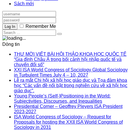
Sách mới
Remember Me
Log In
Dòng tin
THƯ MỜI VIẾT BÀI HỘI THẢO KHOA HỌC QUỐC TẾ
“Gia đình Châu Á trong bối cảnh hội nhập quốc tế và
chuyển đổi số”
XXI ISA World Congress of Sociology Global Sociology
in Turbulent Times July 4 – 10, 2027
Lễ ra mắt Chi hội xã hội học giáo dục và Tọa đàm khoa
học “Các vấn đề nổi bật trong nghiên cứu về xã hội học
giáo dục”.
Young People’s (Self-)Positioning in the World:
Subjectivities, Discourses, and Inequalities
Presidential Corner – Geoffrey Pleyers ISA President
2023-2027
ISA World Congress of Sociology – Request for
Proposals for hosting the XXII ISA World Congress of
Sociology in 2031