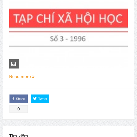
Issue 244, October 2025. News from ISA
Thời sự Hà Nội 15h ngày 8/7/2025: Thủ tướng đề xuất giải
pháp về môi trường, y tế tại BRICS
Read more
Share
Tweet
0
Tìm kiếm