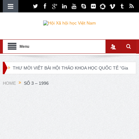
Menu
THƯ MỜI VIẾT BÀI HỘI THẢO KHOA HỌC QUỐC TẾ “Gia
đình Châu Á trong bối cảnh hội nhập quốc tế và chuyển đổi
HOME
SỐ 3 – 1996
số”
XXI ISA World Congress of Sociology Global Sociology in
Turbulent Times July 4 – 10, 2027
Lễ ra mắt Chi hội xã hội học giáo dục và Tọa đàm khoa
học “Các vấn đề nổi bật trong nghiên cứu về xã hội học giáo