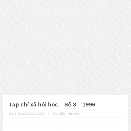
dục”.
Young People’s (Self-)Positioning in the World:
Subjectivities, Discourses, and Inequalities
Presidential Corner – Geoffrey Pleyers ISA President 2023-
2027
ISA World Congress of Sociology – Request for Proposals
for hosting the XXII ISA World Congress of Sociology in 2031
Hội thảo về FRANÇOIS HOUTART nhân kỷ niệm 100 năm
ngày sinh của ông
Tạp chí xã hội học – Số 3 – 1996
Phát huy vai trò khoa học xã hội trong kỷ nguyên mới của
on:
Tháng 12 22, 2016
In:
Tạp chí
,
Thư viện
dân tộc