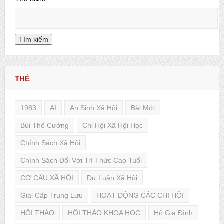
Tìm kiếm
THẺ
1983
AI
An Sinh Xã Hội
Bài Mới
Bùi Thế Cường
Chi Hội Xã Hội Học
Chính Sách Xã Hội
Chính Sách Đối Với Trí Thức Cao Tuổi
CƠ CẤU XÃ HỘI
Dư Luận Xã Hội
Giai Cấp Trung Lưu
HOẠT ĐỘNG CÁC CHI HỘI
HỘI THẢO
HỘI THẢO KHOA HỌC
Hộ Gia Đình