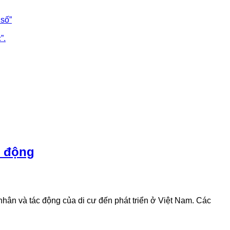
số”
”.
c động
nhân và tác động của di cư đến phát triển ở Việt Nam. Các