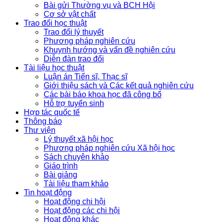
Bài gửi Thường vụ và BCH Hội
Cơ sở vật chất
Trao đổi học thuật
Trao đổi lý thuyết
Phương pháp nghiên cứu
Khuynh hướng và vấn đề nghiên cứu
Diễn đàn trao đổi
Tài liệu học thuật
Luận án Tiến sĩ, Thạc sĩ
Giới thiệu sách và Các kết quả nghiên cứu
Các bài báo khoa học đã công bố
Hỗ trợ tuyển sinh
Hợp tác quốc tế
Thông báo
Thư viện
Lý thuyết xã hội học
Phương pháp nghiên cứu Xã hội học
Sách chuyên khảo
Giáo trình
Bài giảng
Tài liệu tham khảo
Tin hoạt động
Hoạt động chi hội
Hoạt động các chi hội
Hoạt động khác