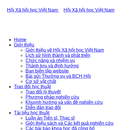
Home
Giới thiệu
Giới thiệu về Hội Xã hội học Việt Nam
Lịch sử hình thành và phát triển
Chức năng và nhiệm vụ
Thành tựu và định hướng
Ban biên tập website
Bài gửi Thường vụ và BCH Hội
Cơ sở vật chất
Trao đổi học thuật
Trao đổi lý thuyết
Phương pháp nghiên cứu
Khuynh hướng và vấn đề nghiên cứu
Diễn đàn trao đổi
Tài liệu học thuật
Luận án Tiến sĩ, Thạc sĩ
Giới thiệu sách và Các kết quả nghiên cứu
Các bài báo khoa học đã công bố