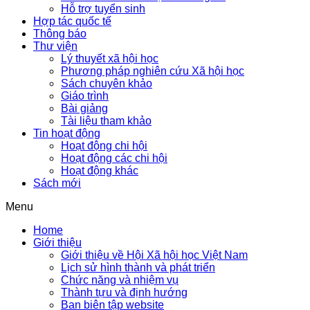
Hỗ trợ tuyển sinh
Hợp tác quốc tế
Thông báo
Thư viện
Lý thuyết xã hội học
Phương pháp nghiên cứu Xã hội học
Sách chuyên khảo
Giáo trình
Bài giảng
Tài liệu tham khảo
Tin hoạt động
Hoạt động chi hội
Hoạt động các chi hội
Hoạt động khác
Sách mới
Menu
Home
Giới thiệu
Giới thiệu về Hội Xã hội học Việt Nam
Lịch sử hình thành và phát triển
Chức năng và nhiệm vụ
Thành tựu và định hướng
Ban biên tập website