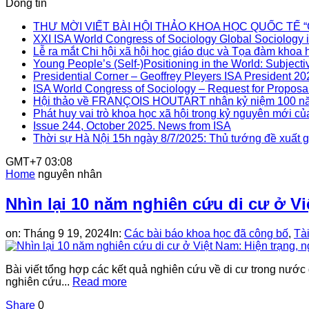
Dòng tin
THƯ MỜI VIẾT BÀI HỘI THẢO KHOA HỌC QUỐC TẾ “Gia đì
XXI ISA World Congress of Sociology Global Sociology i
Lễ ra mắt Chi hội xã hội học giáo dục và Tọa đàm khoa h
Young People’s (Self-)Positioning in the World: Subjectiv
Presidential Corner – Geoffrey Pleyers ISA President 2
ISA World Congress of Sociology – Request for Proposal
Hội thảo về FRANÇOIS HOUTART nhân kỷ niệm 100 nă
Phát huy vai trò khoa học xã hội trong kỷ nguyên mới củ
Issue 244, October 2025. News from ISA
Thời sự Hà Nội 15h ngày 8/7/2025: Thủ tướng đề xuất gi
GMT+7 03:08
Home
nguyên nhân
Nhìn lại 10 năm nghiên cứu di cư ở V
on:
Tháng 9 19, 2024
In:
Các bài báo khoa học đã công bố
,
Tài
Bài viết tổng hợp các kết quả nghiên cứu về di cư trong nước
nghiên cứu...
Read more
Share
0