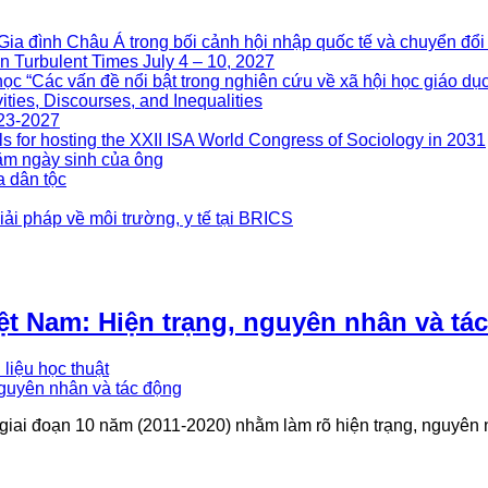
nh Châu Á trong bối cảnh hội nhập quốc tế và chuyển đổi 
n Turbulent Times July 4 – 10, 2027
ọc “Các vấn đề nổi bật trong nghiên cứu về xã hội học giáo dục
ities, Discourses, and Inequalities
023-2027
s for hosting the XXII ISA World Congress of Sociology in 2031
m ngày sinh của ông
a dân tộc
ải pháp về môi trường, y tế tại BRICS
iệt Nam: Hiện trạng, nguyên nhân và tá
 liệu học thuật
 giai đoạn 10 năm (2011-2020) nhằm làm rõ hiện trạng, nguyên 