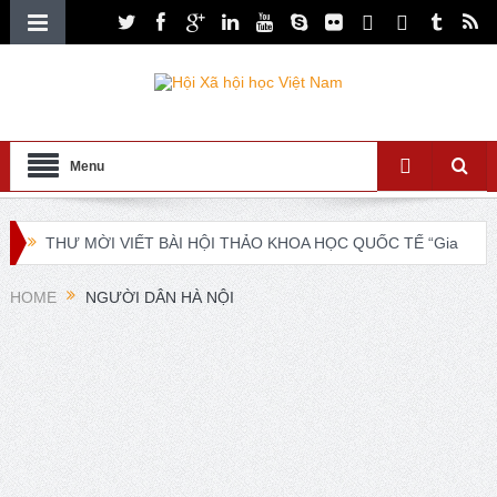
Menu
THƯ MỜI VIẾT BÀI HỘI THẢO KHOA HỌC QUỐC TẾ “Gia
đình Châu Á trong bối cảnh hội nhập quốc tế và chuyển đổi
HOME
NGƯỜI DÂN HÀ NỘI
số”
XXI ISA World Congress of Sociology Global Sociology in
Turbulent Times July 4 – 10, 2027
Lễ ra mắt Chi hội xã hội học giáo dục và Tọa đàm khoa
học “Các vấn đề nổi bật trong nghiên cứu về xã hội học giáo