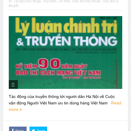
In:
Tài liệu học thuật
,
Thư viện
,
Tin Hot
,
Trao đổi học thuật
,
Trao đổi lý
Issue 244, October 2025. News from ISA
thuyết
Thời sự Hà Nội 15h ngày 8/7/2025: Thủ tướng đề xuất giải
pháp về môi trường, y tế tại BRICS
Tác động của truyền thông tới người dân Hà Nội về Cuộc
vận động Người Việt Nam ưu tin dùng hàng Việt Nam
Read
more
Share
Tweet