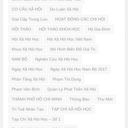
CƠ CẤU XÃ HỘI
Dư Luận Xã Hội
Giai Cấp Trung Lưu
HOẠT ĐỘNG CÁC CHI HỘI
HỘI THẢO
HỘI THẢO KHOA HỌC
Hộ Gia Đình
Hội Xã Hội Học
Hội Xã Hội Học Việt Nam
Khoa Xã Hội Học
Mô Hình Biến Đổi Giá Trị
NAM BỘ
Nghiên Cứu Xã Hội Học
Ngày Xã Hội Học
Ngày Xã Hội Học Nam Bộ 2017
Phân Tầng Xã Hội
Phạm Thị Dung
Phạm Văn Bích
Quản Lý Phát Triển Xã Hội
THÀNH PHỐ HỒ CHÍ MINH
Thông Báo
Thư Mời
Trí Tuệ Nhân Tạo
TẠP CHÍ XÃ HỘI HỌC
Tạp Chí Xã Hội Học – Số 1