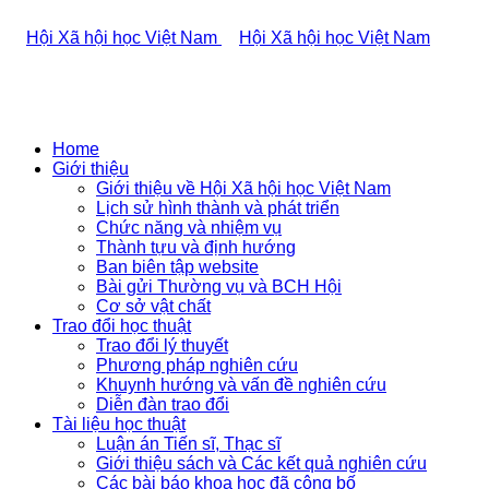
Home
Giới thiệu
Giới thiệu về Hội Xã hội học Việt Nam
Lịch sử hình thành và phát triển
Chức năng và nhiệm vụ
Thành tựu và định hướng
Ban biên tập website
Bài gửi Thường vụ và BCH Hội
Cơ sở vật chất
Trao đổi học thuật
Trao đổi lý thuyết
Phương pháp nghiên cứu
Khuynh hướng và vấn đề nghiên cứu
Diễn đàn trao đổi
Tài liệu học thuật
Luận án Tiến sĩ, Thạc sĩ
Giới thiệu sách và Các kết quả nghiên cứu
Các bài báo khoa học đã công bố