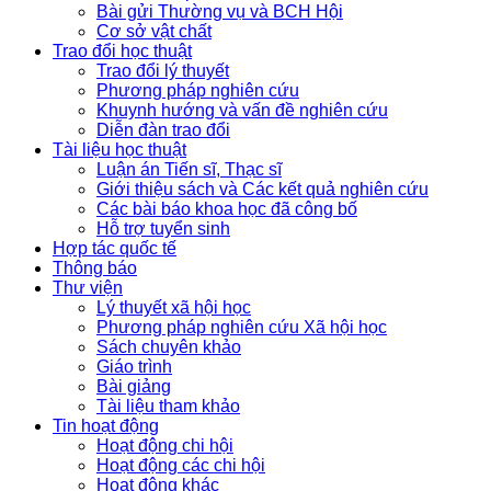
Bài gửi Thường vụ và BCH Hội
Cơ sở vật chất
Trao đổi học thuật
Trao đổi lý thuyết
Phương pháp nghiên cứu
Khuynh hướng và vấn đề nghiên cứu
Diễn đàn trao đổi
Tài liệu học thuật
Luận án Tiến sĩ, Thạc sĩ
Giới thiệu sách và Các kết quả nghiên cứu
Các bài báo khoa học đã công bố
Hỗ trợ tuyển sinh
Hợp tác quốc tế
Thông báo
Thư viện
Lý thuyết xã hội học
Phương pháp nghiên cứu Xã hội học
Sách chuyên khảo
Giáo trình
Bài giảng
Tài liệu tham khảo
Tin hoạt động
Hoạt động chi hội
Hoạt động các chi hội
Hoạt động khác