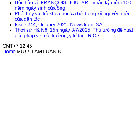
Hội thảo về FRANÇOIS HOUTART nhân kỷ niệm 100
năm ngày sinh của ông
Phát huy vai trò khoa học xã hội trong kỷ nguyên mới
của dân tộc
Issue 244, October 2025. News from ISA
Thời sự Hà Nội 15h ngày 8/7/2025: Thủ tướng đề xuất
giải pháp về môi trường, y tế tại BRICS
GMT+7 12:45
Home
MƯỜI LĂM LUẬN ĐỀ