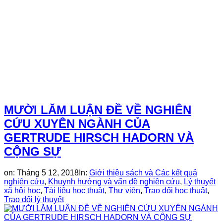
MƯỜI LĂM LUẬN ĐỀ VỀ NGHIÊN
CỨU XUYÊN NGÀNH CỦA
GERTRUDE HIRSCH HADORN VÀ
CỘNG SỰ
on:
Tháng 5 12, 2018
In:
Giới thiệu sách và Các kết quả
nghiên cứu
,
Khuynh hướng và vấn đề nghiên cứu
,
Lý thuyết
xã hội học
,
Tài liệu học thuật
,
Thư viện
,
Trao đổi học thuật
,
Trao đổi lý thuyết