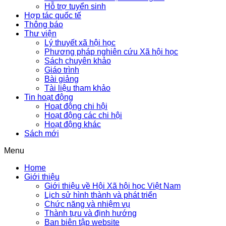
Hỗ trợ tuyển sinh
Hợp tác quốc tế
Thông báo
Thư viện
Lý thuyết xã hội học
Phương pháp nghiên cứu Xã hội học
Sách chuyên khảo
Giáo trình
Bài giảng
Tài liệu tham khảo
Tin hoạt động
Hoạt động chi hội
Hoạt động các chi hội
Hoạt động khác
Sách mới
Menu
Home
Giới thiệu
Giới thiệu về Hội Xã hội học Việt Nam
Lịch sử hình thành và phát triển
Chức năng và nhiệm vụ
Thành tựu và định hướng
Ban biên tập website