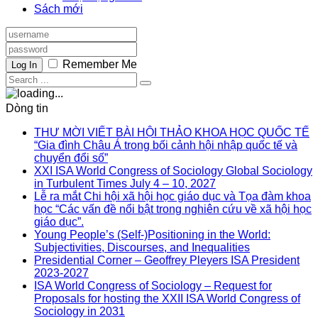
Sách mới
Remember Me
Log In
Dòng tin
THƯ MỜI VIẾT BÀI HỘI THẢO KHOA HỌC QUỐC TẾ
“Gia đình Châu Á trong bối cảnh hội nhập quốc tế và
chuyển đổi số”
XXI ISA World Congress of Sociology Global Sociology
in Turbulent Times July 4 – 10, 2027
Lễ ra mắt Chi hội xã hội học giáo dục và Tọa đàm khoa
học “Các vấn đề nổi bật trong nghiên cứu về xã hội học
giáo dục”.
Young People’s (Self-)Positioning in the World:
Subjectivities, Discourses, and Inequalities
Presidential Corner – Geoffrey Pleyers ISA President
2023-2027
ISA World Congress of Sociology – Request for
Proposals for hosting the XXII ISA World Congress of
Sociology in 2031