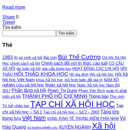
Read more
Share
0
Tweet
Tìm kiếm
Tìm kiếm
Thẻ
Bùi Thế Cường
1983
AI
an sinh xã hội
Bài mới
Chi hội Xã Hội
Chính sách đối với trí thức cao tuổi
Học
chính sách xã hội
CƠ CẤU
XÃ HỘI
dư luận xã hội
giai cấp trung lưu
HOẠT ĐỘNG CÁC CHI HỘI
HỘI
HỘI THẢO KHOA HỌC
Hội Xã
THẢO
Hộ gia đình
Hội xã hội học
hội học Việt Nam
khoa Xã hội học
mô hình biến đổi giá trị
NAM BỘ
nghiên cứu xã hội học
Ngày xã hội học
Ngày Xã hội học Nam Bộ
Phân tầng xã hội
Phạm Thị Dung
2017
Phạm Văn Bích
quản lý phát
THÀNH PHỐ HỒ CHÍ MINH
Thông báo
triển xã hội
Thư mời
TẠP CHÍ XÃ HỘI HỌC
Tạp
Trí tuệ nhân tạo
Tầng lớp
chí xã hội học – Số 1
Tạp chí xã hội học – Số 2 – 2003
Việt Nam
trung lưu
Vũ
VÙNG KINH TẾ TRỌNG ĐIỂM PHÍA NAM
Xã hội
Hào Quang
XUYÊN NGÀNH
xu hướng nghiên cứu