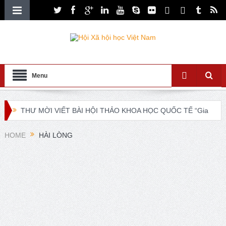
Menu
THƯ MỜI VIẾT BÀI HỘI THẢO KHOA HỌC QUỐC TẾ “Gia
đình Châu Á trong bối cảnh hội nhập quốc tế và chuyển đổi
HOME
HÀI LÒNG
số”
XXI ISA World Congress of Sociology Global Sociology in
Turbulent Times July 4 – 10, 2027
Lễ ra mắt Chi hội xã hội học giáo dục và Tọa đàm khoa
học “Các vấn đề nổi bật trong nghiên cứu về xã hội học giáo