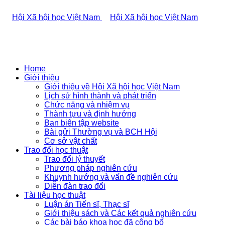
Home
Giới thiệu
Giới thiệu về Hội Xã hội học Việt Nam
Lịch sử hình thành và phát triển
Chức năng và nhiệm vụ
Thành tựu và định hướng
Ban biên tập website
Bài gửi Thường vụ và BCH Hội
Cơ sở vật chất
Trao đổi học thuật
Trao đổi lý thuyết
Phương pháp nghiên cứu
Khuynh hướng và vấn đề nghiên cứu
Diễn đàn trao đổi
Tài liệu học thuật
Luận án Tiến sĩ, Thạc sĩ
Giới thiệu sách và Các kết quả nghiên cứu
Các bài báo khoa học đã công bố