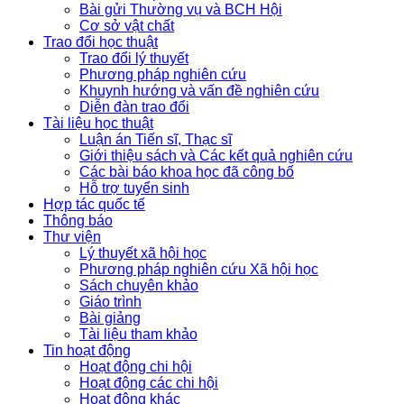
Bài gửi Thường vụ và BCH Hội
Cơ sở vật chất
Trao đổi học thuật
Trao đổi lý thuyết
Phương pháp nghiên cứu
Khuynh hướng và vấn đề nghiên cứu
Diễn đàn trao đổi
Tài liệu học thuật
Luận án Tiến sĩ, Thạc sĩ
Giới thiệu sách và Các kết quả nghiên cứu
Các bài báo khoa học đã công bố
Hỗ trợ tuyển sinh
Hợp tác quốc tế
Thông báo
Thư viện
Lý thuyết xã hội học
Phương pháp nghiên cứu Xã hội học
Sách chuyên khảo
Giáo trình
Bài giảng
Tài liệu tham khảo
Tin hoạt động
Hoạt động chi hội
Hoạt động các chi hội
Hoạt động khác