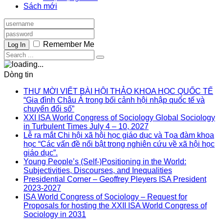
Sách mới
Remember Me
Log In
Dòng tin
THƯ MỜI VIẾT BÀI HỘI THẢO KHOA HỌC QUỐC TẾ
“Gia đình Châu Á trong bối cảnh hội nhập quốc tế và
chuyển đổi số”
XXI ISA World Congress of Sociology Global Sociology
in Turbulent Times July 4 – 10, 2027
Lễ ra mắt Chi hội xã hội học giáo dục và Tọa đàm khoa
học “Các vấn đề nổi bật trong nghiên cứu về xã hội học
giáo dục”.
Young People’s (Self-)Positioning in the World:
Subjectivities, Discourses, and Inequalities
Presidential Corner – Geoffrey Pleyers ISA President
2023-2027
ISA World Congress of Sociology – Request for
Proposals for hosting the XXII ISA World Congress of
Sociology in 2031