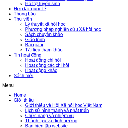
Hỗ trợ tuyển sinh
Hợp tác quốc tế
Thông báo
Thư viện
Lý thuyết xã hội học
Phương pháp nghiên cứu Xã hội học
Sách chuyên khảo
Giáo trình
Bài giảng
Tài liệu tham khảo
Tin hoạt động
Hoạt động chi hội
Hoạt động các chi hội
Hoạt động khác
Sách mới
Menu
Home
Giới thiệu
Giới thiệu về Hội Xã hội học Việt Nam
Lịch sử hình thành và phát triển
Chức năng và nhiệm vụ
Thành tựu và định hướng
Ban biên tập website