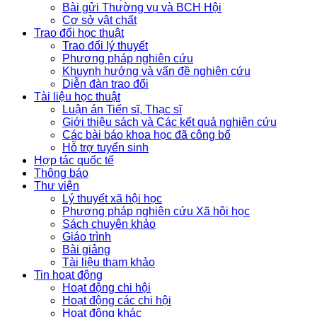
Bài gửi Thường vụ và BCH Hội
Cơ sở vật chất
Trao đổi học thuật
Trao đổi lý thuyết
Phương pháp nghiên cứu
Khuynh hướng và vấn đề nghiên cứu
Diễn đàn trao đổi
Tài liệu học thuật
Luận án Tiến sĩ, Thạc sĩ
Giới thiệu sách và Các kết quả nghiên cứu
Các bài báo khoa học đã công bố
Hỗ trợ tuyển sinh
Hợp tác quốc tế
Thông báo
Thư viện
Lý thuyết xã hội học
Phương pháp nghiên cứu Xã hội học
Sách chuyên khảo
Giáo trình
Bài giảng
Tài liệu tham khảo
Tin hoạt động
Hoạt động chi hội
Hoạt động các chi hội
Hoạt động khác