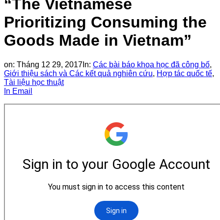
“The Vietnamese
Prioritizing Consuming the
Goods Made in Vietnam”
on:
Tháng 12 29, 2017
In:
Các bài báo khoa học đã công bố
,
Giới thiệu sách và Các kết quả nghiên cứu
,
Hợp tác quốc tế
,
Tài liệu học thuật
In
Email