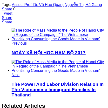
Tags:
Assoc. Prof. Dr. Vũ Hào Quang
Nguyễn Thị Hà Giang
Share
0
Tweet
Share
Share
Previous
NGÀY XÃ HỘI HỌC NAM BỘ 2017
Next
The Power And Labor Division Relation In
The Vietnamese Immigrant Families In
Thailand
Related Articles