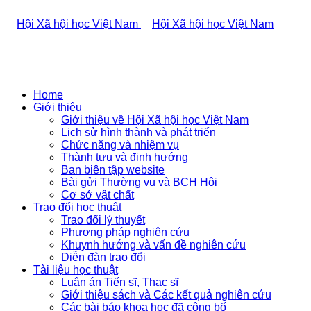
Home
Giới thiệu
Giới thiệu về Hội Xã hội học Việt Nam
Lịch sử hình thành và phát triển
Chức năng và nhiệm vụ
Thành tựu và định hướng
Ban biên tập website
Bài gửi Thường vụ và BCH Hội
Cơ sở vật chất
Trao đổi học thuật
Trao đổi lý thuyết
Phương pháp nghiên cứu
Khuynh hướng và vấn đề nghiên cứu
Diễn đàn trao đổi
Tài liệu học thuật
Luận án Tiến sĩ, Thạc sĩ
Giới thiệu sách và Các kết quả nghiên cứu
Các bài báo khoa học đã công bố