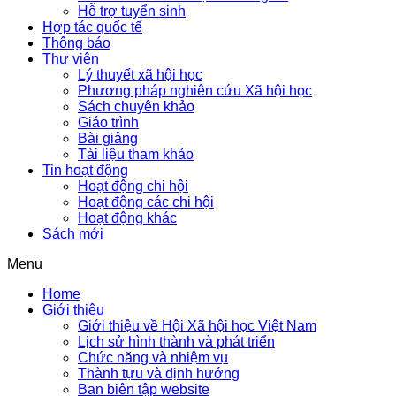
Hỗ trợ tuyển sinh
Hợp tác quốc tế
Thông báo
Thư viện
Lý thuyết xã hội học
Phương pháp nghiên cứu Xã hội học
Sách chuyên khảo
Giáo trình
Bài giảng
Tài liệu tham khảo
Tin hoạt động
Hoạt động chi hội
Hoạt động các chi hội
Hoạt động khác
Sách mới
Menu
Home
Giới thiệu
Giới thiệu về Hội Xã hội học Việt Nam
Lịch sử hình thành và phát triển
Chức năng và nhiệm vụ
Thành tựu và định hướng
Ban biên tập website