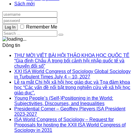
Sách mới
Remember Me
Log In
Dòng tin
THƯ MỜI VIẾT BÀI HỘI THẢO KHOA HỌC QUỐC TẾ
“Gia đình Châu Á trong bối cảnh hội nhập quốc tế và
chuyển đổi số”
XXI ISA World Congress of Sociology Global Sociology
in Turbulent Times July 4 – 10, 2027
Lễ ra mắt Chi hội xã hội học giáo dục và Tọa đàm khoa
học “Các vấn đề nổi bật trong nghiên cứu về xã hội học
giáo dục”.
Young People’s (Self-)Positioning in the World:
Subjectivities, Discourses, and Inequalities
Presidential Corner – Geoffrey Pleyers ISA President
2023-2027
ISA World Congress of Sociology – Request for
Proposals for hosting the XXII ISA World Congress of
Sociology in 2031