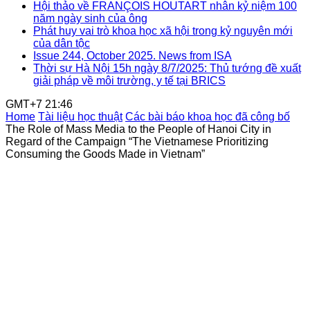
Hội thảo về FRANÇOIS HOUTART nhân kỷ niệm 100
năm ngày sinh của ông
Phát huy vai trò khoa học xã hội trong kỷ nguyên mới
của dân tộc
Issue 244, October 2025. News from ISA
Thời sự Hà Nội 15h ngày 8/7/2025: Thủ tướng đề xuất
giải pháp về môi trường, y tế tại BRICS
GMT+7 21:46
Home
Tài liệu học thuật
Các bài báo khoa học đã công bố
The Role of Mass Media to the People of Hanoi City in
Regard of the Campaign “The Vietnamese Prioritizing
Consuming the Goods Made in Vietnam”