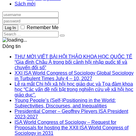
Sách mới
Remember Me
Log In
Dòng tin
THƯ MỜI VIẾT BÀI HỘI THẢO KHOA HỌC QUỐC TẾ
“Gia đình Châu Á trong bối cảnh hội nhập quốc tế và
chuyển đổi số”
XXI ISA World Congress of Sociology Global Sociology
in Turbulent Times July 4 – 10, 2027
Lễ ra mắt Chi hội xã hội học giáo dục và Tọa đàm khoa
học “Các vấn đề nổi bật trong nghiên cứu về xã hội học
giáo dục”.
Young People’s (Self-)Positioning in the World:
Subjectivities, Discourses, and Inequalities
Presidential Corner – Geoffrey Pleyers ISA President
2023-2027
ISA World Congress of Sociology – Request for
Proposals for hosting the XXII ISA World Congress of
Sociology in 2031