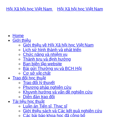
Home
Giới thiệu
Giới thiệu về Hội Xã hội học Việt Nam
Lịch sử hình thành và phát triển
Chức năng và nhiệm vụ
Thành tựu và định hướng
Ban biên tập website
Bài gửi Thường vụ và BCH Hội
Cơ sở vật chất
Trao đổi học thuật
Trao đổi lý thuyết
Phương pháp nghiên cứu
Khuynh hướng và vấn đề nghiên cứu
Diễn đàn trao đổi
Tài liệu học thuật
Luận án Tiến sĩ, Thạc sĩ
Giới thiệu sách và Các kết quả nghiên cứu
Các bài báo khoa học đã công bố