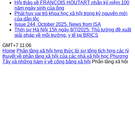
Hội thảo về FRANÇOIS HOUTART nhân kỷ niệm 100
năm ngày sinh của ông
Phát huy vai trò khoa học xã hội trong kỷ nguyên mới
của dân tộc
Issue 244, October 2025. News from ISA
Thời sự Hà Nội 15h ngày 8/7/2025: Thủ tướng đề xuất
giải pháp về môi trường, y tế tại BRICS
GMT+7 11:06
Home
Phân tầng xã hội hợp thức từ sự tổng tích hợp các lý
thuyết về phân tầng xã hội của các nhà xã hội học Phương
Tây và những hàm ý về công bằng xã hội
Phân tầng xã hội