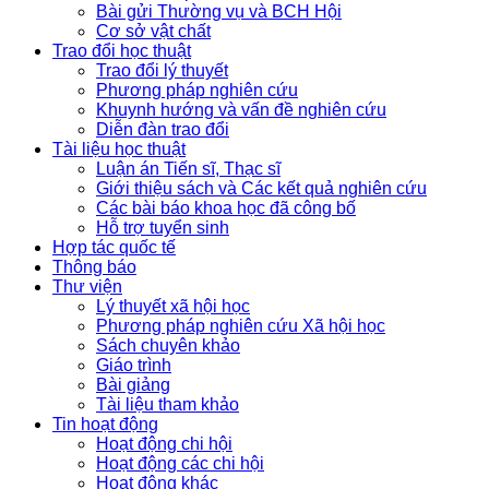
Bài gửi Thường vụ và BCH Hội
Cơ sở vật chất
Trao đổi học thuật
Trao đổi lý thuyết
Phương pháp nghiên cứu
Khuynh hướng và vấn đề nghiên cứu
Diễn đàn trao đổi
Tài liệu học thuật
Luận án Tiến sĩ, Thạc sĩ
Giới thiệu sách và Các kết quả nghiên cứu
Các bài báo khoa học đã công bố
Hỗ trợ tuyển sinh
Hợp tác quốc tế
Thông báo
Thư viện
Lý thuyết xã hội học
Phương pháp nghiên cứu Xã hội học
Sách chuyên khảo
Giáo trình
Bài giảng
Tài liệu tham khảo
Tin hoạt động
Hoạt động chi hội
Hoạt động các chi hội
Hoạt động khác