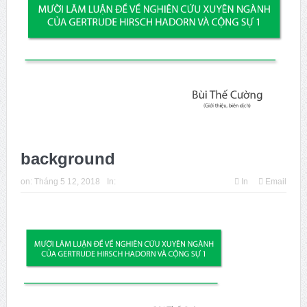
Issue 244, October 2025. News from ISA
Thời sự Hà Nội 15h ngày 8/7/2025: Thủ tướng đề xuất giải
pháp về môi trường, y tế tại BRICS
background
on:
Tháng 5 12, 2018
In:
In
Email