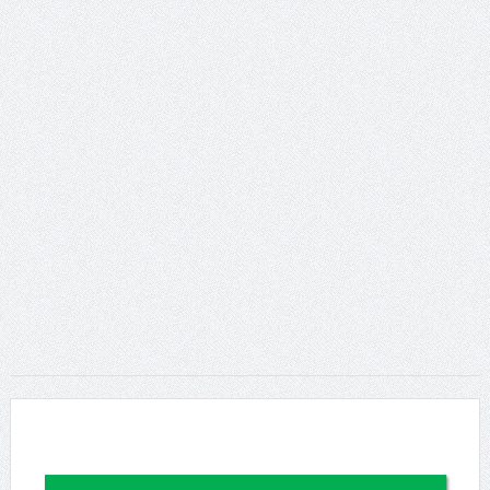
dục”.
Young People’s (Self-)Positioning in the World:
Subjectivities, Discourses, and Inequalities
Presidential Corner – Geoffrey Pleyers ISA President 2023-
2027
ISA World Congress of Sociology – Request for Proposals
for hosting the XXII ISA World Congress of Sociology in 2031
Hội thảo về FRANÇOIS HOUTART nhân kỷ niệm 100 năm
ngày sinh của ông
Phát huy vai trò khoa học xã hội trong kỷ nguyên mới của
dân tộc