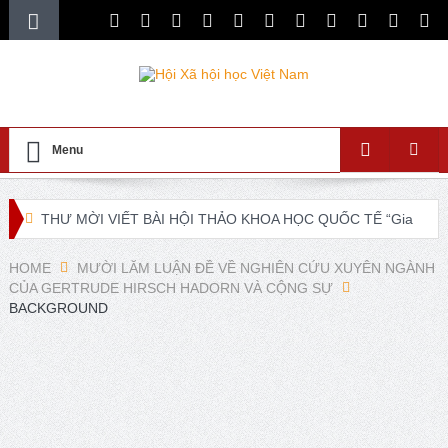
Menu
THƯ MỜI VIẾT BÀI HỘI THẢO KHOA HỌC QUỐC TẾ “Gia
đình Châu Á trong bối cảnh hội nhập quốc tế và chuyển đổi
HOME
MƯỜI LĂM LUẬN ĐỀ VỀ NGHIÊN CỨU XUYÊN NGÀNH
CỦA GERTRUDE HIRSCH HADORN VÀ CỘNG SỰ
số”
BACKGROUND
XXI ISA World Congress of Sociology Global Sociology in
Turbulent Times July 4 – 10, 2027
Lễ ra mắt Chi hội xã hội học giáo dục và Tọa đàm khoa
học “Các vấn đề nổi bật trong nghiên cứu về xã hội học giáo