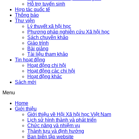
Hỗ trợ tuyển sinh
Hợp tác quốc tế
Thông báo
Thư viện
Lý thuyết xã hội học
Phương pháp nghiên cứu Xã hội học
Sách chuyên khảo
Giáo trình
Bài giảng
Tài liệu tham khảo
Tin hoạt động
Hoạt động chi hội
Hoạt động các chi hội
Hoạt động khác
Sách mới
Menu
Home
Giới thiệu
Giới thiệu về Hội Xã hội học Việt Nam
Lịch sử hình thành và phát triển
Chức năng và nhiệm vụ
Thành tựu và định hướng
Ban biên tập website