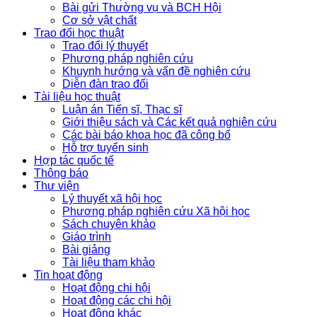
Bài gửi Thường vụ và BCH Hội
Cơ sở vật chất
Trao đổi học thuật
Trao đổi lý thuyết
Phương pháp nghiên cứu
Khuynh hướng và vấn đề nghiên cứu
Diễn đàn trao đổi
Tài liệu học thuật
Luận án Tiến sĩ, Thạc sĩ
Giới thiệu sách và Các kết quả nghiên cứu
Các bài báo khoa học đã công bố
Hỗ trợ tuyển sinh
Hợp tác quốc tế
Thông báo
Thư viện
Lý thuyết xã hội học
Phương pháp nghiên cứu Xã hội học
Sách chuyên khảo
Giáo trình
Bài giảng
Tài liệu tham khảo
Tin hoạt động
Hoạt động chi hội
Hoạt động các chi hội
Hoạt động khác