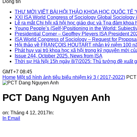
Dòng tin
THƯ MỜI VIẾT BÀI HỘI THẢO KHOA HỌC QUỐC TẾ “Gia đì
XXI ISA World Congress of Sociology Global Sociology i
Lễ ra mắt Chi hội xã hội học giáo dục và Tọa đàm khoa h
Young People’s (Self-)Positioning in the World: Subjectiv
Presidential Corner – Geoffrey Pleyers ISA President 2
ISA World Congress of Sociology – Request for Proposal
Hội thảo về FRANÇOIS HOUTART nhân kỷ niệm 100 nă
Phát huy vai trò khoa học xã hội trong kỷ nguyên mới củ
Issue 244, October 2025. News from ISA
Thời sự Hà Nội 15h ngày 8/7/2025: Thủ tướng đề xuất gi
GMT+7 08:45
Home
Một số hình ảnh tiêu biểu nhiệm kỳ 3 ( 2017-2022)
PCT
PCT Dang Nguyen Anh
on:
Tháng 4 12, 2017
In:
In
Email