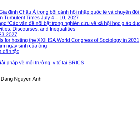
nh Châu Á trong bối cảnh hội nhập quốc tế và chuyển đổi 
n Turbulent Times July 4 – 10, 2027
ọc “Các vấn đề nổi bật trong nghiên cứu về xã hội học giáo dục
ities, Discourses, and Inequalities
023-2027
s for hosting the XXII ISA World Congress of Sociology in 2031
m ngày sinh của ông
a dân tộc
ải pháp về môi trường, y tế tại BRICS
 Dang Nguyen Anh