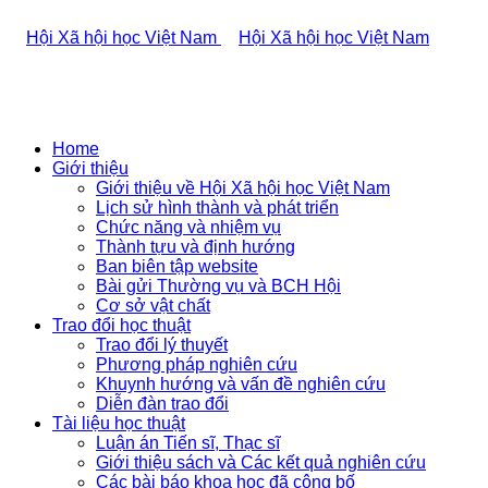
Home
Giới thiệu
Giới thiệu về Hội Xã hội học Việt Nam
Lịch sử hình thành và phát triển
Chức năng và nhiệm vụ
Thành tựu và định hướng
Ban biên tập website
Bài gửi Thường vụ và BCH Hội
Cơ sở vật chất
Trao đổi học thuật
Trao đổi lý thuyết
Phương pháp nghiên cứu
Khuynh hướng và vấn đề nghiên cứu
Diễn đàn trao đổi
Tài liệu học thuật
Luận án Tiến sĩ, Thạc sĩ
Giới thiệu sách và Các kết quả nghiên cứu
Các bài báo khoa học đã công bố