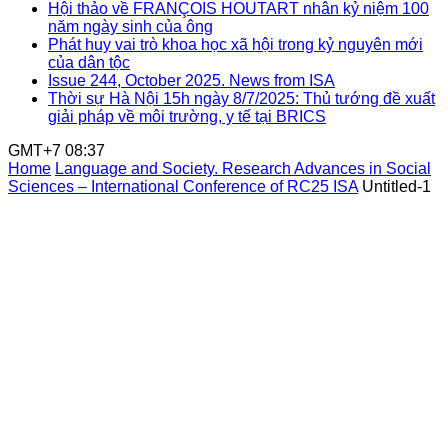
Hội thảo về FRANÇOIS HOUTART nhân kỷ niệm 100
năm ngày sinh của ông
Phát huy vai trò khoa học xã hội trong kỷ nguyên mới
của dân tộc
Issue 244, October 2025. News from ISA
Thời sự Hà Nội 15h ngày 8/7/2025: Thủ tướng đề xuất
giải pháp về môi trường, y tế tại BRICS
GMT+7 08:37
Home
Language and Society. Research Advances in Social
Sciences – International Conference of RC25 ISA
Untitled-1