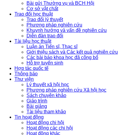
Bài gửi Thường vụ và BCH Hội
Cơ sở vật chất
Trao đổi học thuật
Trao đổi lý thuyết
Phương pháp nghiên cứu
Khuynh hướng và vấn đề nghiên cứu
Diễn đàn trao đổi
Tài liệu học thuật
Luận án Tiến sĩ, Thạc sĩ
Giới thiệu sách và Các kết quả nghiên cứu
Các bài báo khoa học đã công bố
Hỗ trợ tuyển sinh
Hợp tác quốc tế
Thông báo
Thư viện
Lý thuyết xã hội học
Phương pháp nghiên cứu Xã hội học
Sách chuyên khảo
Giáo trình
Bài giảng
Tài liệu tham khảo
Tin hoạt động
Hoạt động chi hội
Hoạt động các chi hội
Hoạt động khác