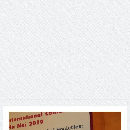
dục”.
Young People’s (Self-)Positioning in the World:
Subjectivities, Discourses, and Inequalities
Presidential Corner – Geoffrey Pleyers ISA President 2023-
2027
ISA World Congress of Sociology – Request for Proposals
for hosting the XXII ISA World Congress of Sociology in 2031
Hội thảo về FRANÇOIS HOUTART nhân kỷ niệm 100 năm
ngày sinh của ông
Phát huy vai trò khoa học xã hội trong kỷ nguyên mới của
dân tộc