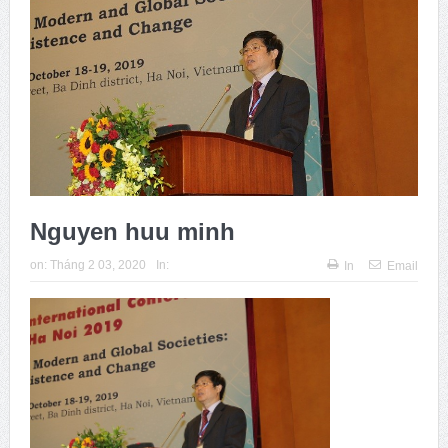
Issue 244, October 2025. News from ISA
Thời sự Hà Nội 15h ngày 8/7/2025: Thủ tướng đề xuất giải
pháp về môi trường, y tế tại BRICS
Nguyen huu minh
on:
Tháng 2 03, 2020
In:
In
Email