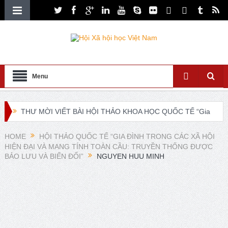
Menu
THƯ MỜI VIẾT BÀI HỘI THẢO KHOA HỌC QUỐC TẾ “Gia
đình Châu Á trong bối cảnh hội nhập quốc tế và chuyển đổi
HOME
HỘI THẢO QUỐC TẾ “GIA ĐÌNH TRONG CÁC XÃ HỘI
HIỆN ĐẠI VÀ MANG TÍNH TOÀN CẦU: TRUYỀN THỐNG ĐƯỢC
số”
BẢO LƯU VÀ BIẾN ĐỔI”
NGUYEN HUU MINH
XXI ISA World Congress of Sociology Global Sociology in
Turbulent Times July 4 – 10, 2027
Lễ ra mắt Chi hội xã hội học giáo dục và Tọa đàm khoa
học “Các vấn đề nổi bật trong nghiên cứu về xã hội học giáo