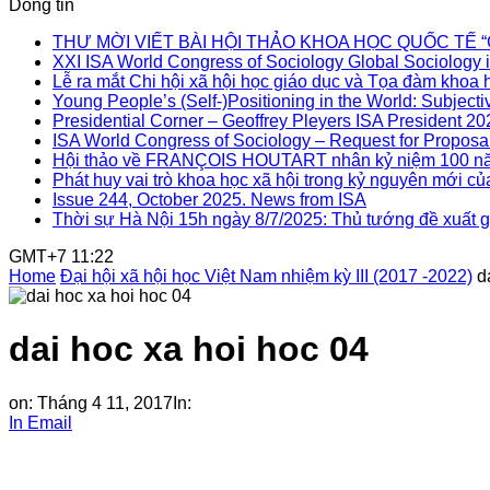
Dòng tin
THƯ MỜI VIẾT BÀI HỘI THẢO KHOA HỌC QUỐC TẾ “Gia đì
XXI ISA World Congress of Sociology Global Sociology i
Lễ ra mắt Chi hội xã hội học giáo dục và Tọa đàm khoa h
Young People’s (Self-)Positioning in the World: Subjectiv
Presidential Corner – Geoffrey Pleyers ISA President 2
ISA World Congress of Sociology – Request for Proposal
Hội thảo về FRANÇOIS HOUTART nhân kỷ niệm 100 nă
Phát huy vai trò khoa học xã hội trong kỷ nguyên mới củ
Issue 244, October 2025. News from ISA
Thời sự Hà Nội 15h ngày 8/7/2025: Thủ tướng đề xuất gi
GMT+7 11:22
Home
Đại hội xã hội học Việt Nam nhiệm kỳ III (2017 -2022)
d
dai hoc xa hoi hoc 04
on:
Tháng 4 11, 2017
In:
In
Email