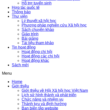
Hỗ trợ tuyển sinh
Hợp tác quốc tế
Thông báo
Thư viện
Lý thuyết xã hội học
Phương pháp nghiên cứu Xã hội học
Sách chuyên khảo
Giáo trình
Bài giảng
Tài liệu tham khảo
Tin hoạt động
Hoạt động chi hội
Hoạt động các chi hội
Hoạt động khác
Sách mới
Menu
Home
Giới thiệu
Giới thiệu về Hội Xã hội học Việt Nam
Lịch sử hình thành và phát triển
Chức năng và nhiệm vụ
Thành tựu và định hướng
Ban biên tập website