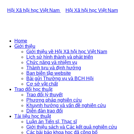
Home
Giới thiệu
Giới thiệu về Hội Xã hội học Việt Nam
Lịch sử hình thành và phát triển
Chức năng và nhiệm vụ
Thành tựu và định hướng
Ban biên tập website
Bài gửi Thường vụ và BCH Hội
Cơ sở vật chất
Trao đổi học thuật
Trao đổi lý thuyết
Phương pháp nghiên cứu
Khuynh hướng và vấn đề nghiên cứu
Diễn đàn trao đổi
Tài liệu học thuật
Luận án Tiến sĩ, Thạc sĩ
Giới thiệu sách và Các kết quả nghiên cứu
Các bài báo khoa học đã công bố