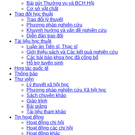
Bài gửi Thường vụ và BCH Hội
Cơ sở vật chất
Trao đổi học thuật
Trao đổi lý thuyết
Phương pháp nghiên cứu
Khuynh hướng và vấn đề nghiên cứu
Diễn đàn trao đổi
Tài liệu học thuật
Luận án Tiến sĩ, Thạc sĩ
Giới thiệu sách và Các kết quả nghiên cứu
Các bài báo khoa học đã công bố
Hỗ trợ tuyển sinh
Hợp tác quốc tế
Thông báo
Thư viện
Lý thuyết xã hội học
Phương pháp nghiên cứu Xã hội học
Sách chuyên khảo
Giáo trình
Bài giảng
Tài liệu tham khảo
Tin hoạt động
Hoạt động chi hội
Hoạt động các chi hội
Hoạt động khác