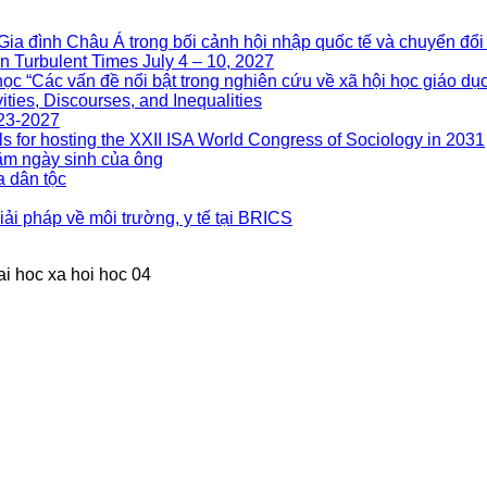
nh Châu Á trong bối cảnh hội nhập quốc tế và chuyển đổi 
n Turbulent Times July 4 – 10, 2027
ọc “Các vấn đề nổi bật trong nghiên cứu về xã hội học giáo dục
ities, Discourses, and Inequalities
023-2027
s for hosting the XXII ISA World Congress of Sociology in 2031
m ngày sinh của ông
a dân tộc
ải pháp về môi trường, y tế tại BRICS
ai hoc xa hoi hoc 04