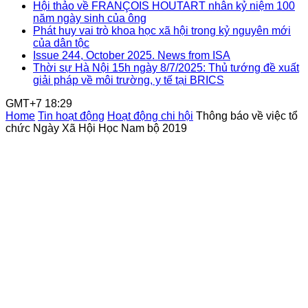
Hội thảo về FRANÇOIS HOUTART nhân kỷ niệm 100
năm ngày sinh của ông
Phát huy vai trò khoa học xã hội trong kỷ nguyên mới
của dân tộc
Issue 244, October 2025. News from ISA
Thời sự Hà Nội 15h ngày 8/7/2025: Thủ tướng đề xuất
giải pháp về môi trường, y tế tại BRICS
GMT+7 18:29
Home
Tin hoạt động
Hoạt động chi hội
Thông báo về việc tổ
chức Ngày Xã Hội Học Nam bộ 2019