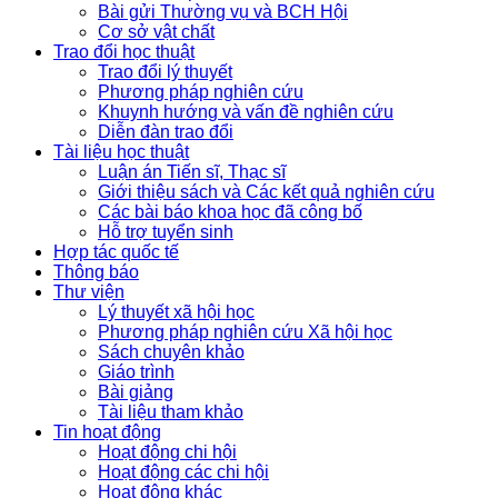
Bài gửi Thường vụ và BCH Hội
Cơ sở vật chất
Trao đổi học thuật
Trao đổi lý thuyết
Phương pháp nghiên cứu
Khuynh hướng và vấn đề nghiên cứu
Diễn đàn trao đổi
Tài liệu học thuật
Luận án Tiến sĩ, Thạc sĩ
Giới thiệu sách và Các kết quả nghiên cứu
Các bài báo khoa học đã công bố
Hỗ trợ tuyển sinh
Hợp tác quốc tế
Thông báo
Thư viện
Lý thuyết xã hội học
Phương pháp nghiên cứu Xã hội học
Sách chuyên khảo
Giáo trình
Bài giảng
Tài liệu tham khảo
Tin hoạt động
Hoạt động chi hội
Hoạt động các chi hội
Hoạt động khác