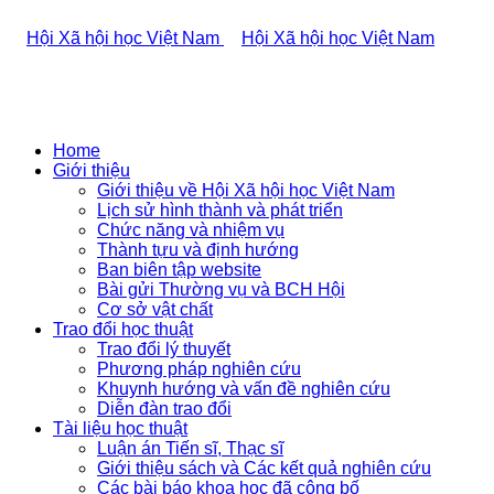
Home
Giới thiệu
Giới thiệu về Hội Xã hội học Việt Nam
Lịch sử hình thành và phát triển
Chức năng và nhiệm vụ
Thành tựu và định hướng
Ban biên tập website
Bài gửi Thường vụ và BCH Hội
Cơ sở vật chất
Trao đổi học thuật
Trao đổi lý thuyết
Phương pháp nghiên cứu
Khuynh hướng và vấn đề nghiên cứu
Diễn đàn trao đổi
Tài liệu học thuật
Luận án Tiến sĩ, Thạc sĩ
Giới thiệu sách và Các kết quả nghiên cứu
Các bài báo khoa học đã công bố