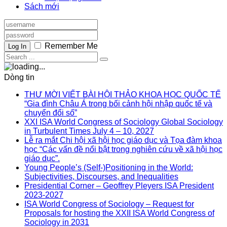
Sách mới
Remember Me
Log In
Dòng tin
THƯ MỜI VIẾT BÀI HỘI THẢO KHOA HỌC QUỐC TẾ
“Gia đình Châu Á trong bối cảnh hội nhập quốc tế và
chuyển đổi số”
XXI ISA World Congress of Sociology Global Sociology
in Turbulent Times July 4 – 10, 2027
Lễ ra mắt Chi hội xã hội học giáo dục và Tọa đàm khoa
học “Các vấn đề nổi bật trong nghiên cứu về xã hội học
giáo dục”.
Young People’s (Self-)Positioning in the World:
Subjectivities, Discourses, and Inequalities
Presidential Corner – Geoffrey Pleyers ISA President
2023-2027
ISA World Congress of Sociology – Request for
Proposals for hosting the XXII ISA World Congress of
Sociology in 2031