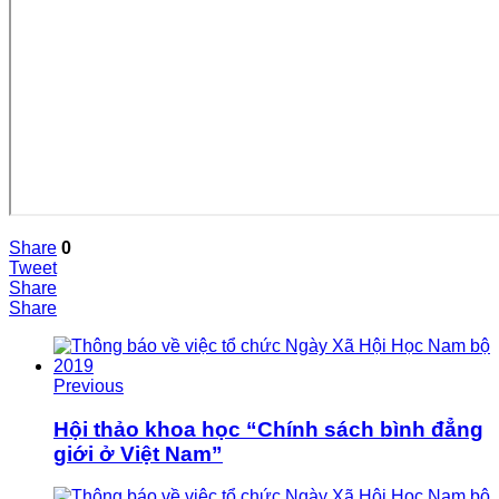
Share
0
Tweet
Share
Share
Previous
Hội thảo khoa học “Chính sách bình đẳng
giới ở Việt Nam”