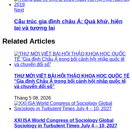
Next
Cấu trúc gia đình châu Á: Quá khứ, hiện
tại và tương lai
Related Articles
THƯ MỜI VIẾT BÀI HỘI THẢO KHOA HỌC QUỐC TẾ
“Gia đình Châu Á trong bối cảnh hội nhập quốc tế
và chuyển đổi số”
Tháng 5 08, 2026
XXI ISA World Congress of Sociology Global
Sociology in Turbulent Times July 4 – 10, 2027