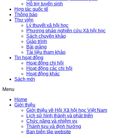
Hỗ trợ tuyển sinh
Hợp tác quốc tế
Thông báo
Thư viện
Lý thuyết xã hội học
Phương pháp nghiên cứu Xã hội học
Sách chuyên khảo
Giáo trình
Bài giảng
Tài liệu tham khảo
Tin hoạt động
Hoạt động chi hội
Hoạt động các chi hội
Hoạt động khác
Sách mới
Menu
Home
Giới thiệu
Giới thiệu về Hội Xã hội học Việt Nam
Lịch sử hình thành và phát triển
Chức năng và nhiệm vụ
Thành tựu và định hướng
Ban biên tập website