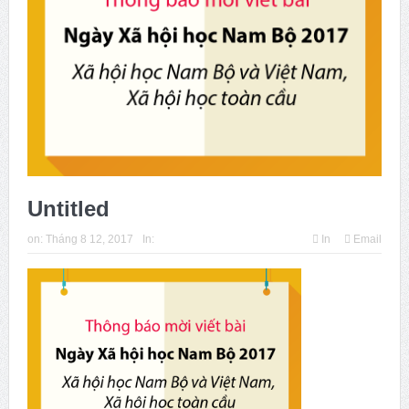
Issue 244, October 2025. News from ISA
Thời sự Hà Nội 15h ngày 8/7/2025: Thủ tướng đề xuất giải
pháp về môi trường, y tế tại BRICS
Untitled
on:
Tháng 8 12, 2017
In:
In
Email