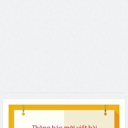
dục”.
Young People’s (Self-)Positioning in the World:
Subjectivities, Discourses, and Inequalities
Presidential Corner – Geoffrey Pleyers ISA President 2023-
2027
ISA World Congress of Sociology – Request for Proposals
for hosting the XXII ISA World Congress of Sociology in 2031
Hội thảo về FRANÇOIS HOUTART nhân kỷ niệm 100 năm
ngày sinh của ông
Phát huy vai trò khoa học xã hội trong kỷ nguyên mới của
dân tộc