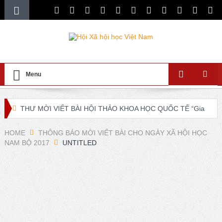
Menu
THƯ MỜI VIẾT BÀI HỘI THẢO KHOA HỌC QUỐC TẾ “Gia
đình Châu Á trong bối cảnh hội nhập quốc tế và chuyển đổi
HOME
THÔNG BÁO MỜI VIẾT BÀI CHO NGÀY XÃ HỘI HỌC
NAM BỘ 2017
UNTITLED
số”
XXI ISA World Congress of Sociology Global Sociology in
Turbulent Times July 4 – 10, 2027
Lễ ra mắt Chi hội xã hội học giáo dục và Tọa đàm khoa
học “Các vấn đề nổi bật trong nghiên cứu về xã hội học giáo