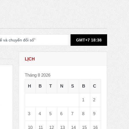
 và chuyển đổi số”
GMT+7 18:38
LỊCH
 hội học giáo dục”.
Tháng 8 2026
H
B
T
N
S
B
C
ociology in 2031
1
2
3
4
5
6
7
8
9
 from ISA
10
11
12
13
14
15
16