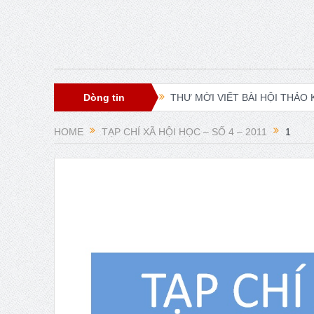
Dòng tin
THƯ MỜI VIẾT BÀI HỘI THẢO KH
XXI ISA World Congress of Socio
HOME
TẠP CHÍ XÃ HỘI HỌC – SỐ 4 – 2011
1
Lễ ra mắt Chi hội xã hội học gi
Young People’s (Self-)Positioning
Presidential Corner – Geoffrey 
ISA World Congress of Sociology
Hội thảo về FRANÇOIS HOUTART
Phát huy vai trò khoa học xã hộ
Thời sự Hà Nội 15h ngày 8/7/202