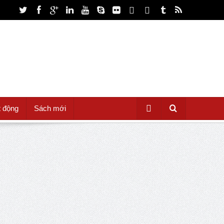
t động
Sách mới