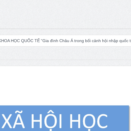
OA HỌC QUỐC TẾ “Gia đình Châu Á trong bối cảnh hội nhập quốc tế
logy Global Sociology in Turbulent Times July 4 – 10, 2027
áo dục và Tọa đàm khoa học “Các vấn đề nổi bật trong nghiên cứu về xã
 in the World: Subjectivities, Discourses, and Inequalities
Pleyers ISA President 2023-2027
 – Request for Proposals for hosting the XXII ISA World Congress of S
 nhân kỷ niệm 100 năm ngày sinh của ông
i trong kỷ nguyên mới của dân tộc
Issue 244, October 2025. News
5: Thủ tướng đề xuất giải pháp về môi trường, y tế tại BRICS