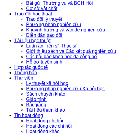
Bài gửi Thường vụ và BCH Hội
Cơ sở vật chất
Trao đổi học thuật
Trao đổi lý thuyết
Phương pháp nghiên cứu
Khuynh hướng và vấn đề nghiên cứu
Diễn đàn trao đổi
Tài liệu học thuật
Luận án Tiến sĩ, Thạc sĩ
Giới thiệu sách và Các kết quả nghiên cứu
Các bài báo khoa học đã công bố
Hỗ trợ tuyển sinh
Hợp tác quốc tế
Thông báo
Thư viện
Lý thuyết xã hội học
Phương pháp nghiên cứu Xã hội học
Sách chuyên khảo
Giáo trình
Bài giảng
Tài liệu tham khảo
Tin hoạt động
Hoạt động chi hội
Hoạt động các chi hội
Hoạt động khác