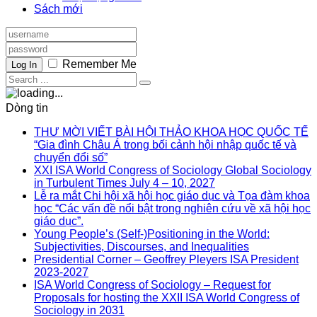
Sách mới
Remember Me
Log In
Dòng tin
THƯ MỜI VIẾT BÀI HỘI THẢO KHOA HỌC QUỐC TẾ
“Gia đình Châu Á trong bối cảnh hội nhập quốc tế và
chuyển đổi số”
XXI ISA World Congress of Sociology Global Sociology
in Turbulent Times July 4 – 10, 2027
Lễ ra mắt Chi hội xã hội học giáo dục và Tọa đàm khoa
học “Các vấn đề nổi bật trong nghiên cứu về xã hội học
giáo dục”.
Young People’s (Self-)Positioning in the World:
Subjectivities, Discourses, and Inequalities
Presidential Corner – Geoffrey Pleyers ISA President
2023-2027
ISA World Congress of Sociology – Request for
Proposals for hosting the XXII ISA World Congress of
Sociology in 2031