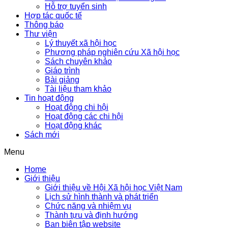
Hỗ trợ tuyển sinh
Hợp tác quốc tế
Thông báo
Thư viện
Lý thuyết xã hội học
Phương pháp nghiên cứu Xã hội học
Sách chuyên khảo
Giáo trình
Bài giảng
Tài liệu tham khảo
Tin hoạt động
Hoạt động chi hội
Hoạt động các chi hội
Hoạt động khác
Sách mới
Menu
Home
Giới thiệu
Giới thiệu về Hội Xã hội học Việt Nam
Lịch sử hình thành và phát triển
Chức năng và nhiệm vụ
Thành tựu và định hướng
Ban biên tập website