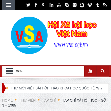
Menu
THƯ MỜI VIẾT BÀI HỘI THẢO KHOA HỌC QUỐC TẾ “Gia
đình Châu Á trong bối cảnh hội nhập quốc tế và chuyển đổi
HOME
THƯ VIỆN
TẠP CHÍ
TẠP CHÍ XÃ HỘI HỌC – SỐ
3 – 1985
số”