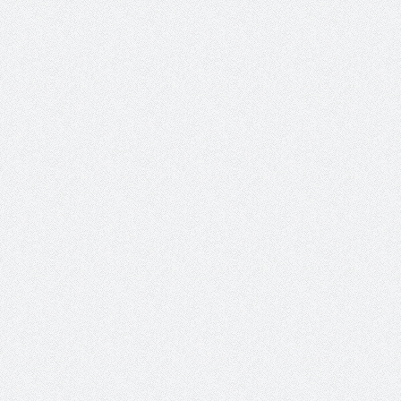
XXI ISA World Congress of Sociology Global Sociology in
Turbulent Times July 4 – 10, 2027
Lễ ra mắt Chi hội xã hội học giáo dục và Tọa đàm khoa
học “Các vấn đề nổi bật trong nghiên cứu về xã hội học giáo
dục”.
Young People’s (Self-)Positioning in the World:
Subjectivities, Discourses, and Inequalities
Presidential Corner – Geoffrey Pleyers ISA President 2023-
2027
ISA World Congress of Sociology – Request for Proposals
for hosting the XXII ISA World Congress of Sociology in 2031
Hội thảo về FRANÇOIS HOUTART nhân kỷ niệm 100 năm