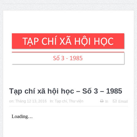
ngày sinh của ông
Phát huy vai trò khoa học xã hội trong kỷ nguyên mới của
dân tộc
Issue 244, October 2025. News from ISA
Thời sự Hà Nội 15h ngày 8/7/2025: Thủ tướng đề xuất giải
pháp về môi trường, y tế tại BRICS
Tạp chí xã hội học – Số 3 – 1985
on:
Tháng 12 13, 2016
In:
Tạp chí
,
Thư viện
In
Email