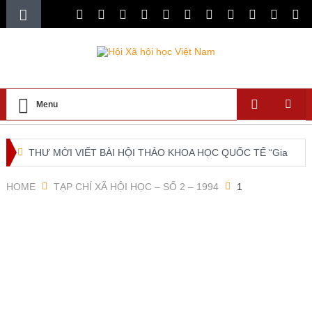
Menu
THƯ MỜI VIẾT BÀI HỘI THẢO KHOA HỌC QUỐC TẾ “Gia
đình Châu Á trong bối cảnh hội nhập quốc tế và chuyển đổi
HOME
TẠP CHÍ XÃ HỘI HỌC – SỐ 2 – 1994
1
số”
XXI ISA World Congress of Sociology Global Sociology in
Turbulent Times July 4 – 10, 2027
Lễ ra mắt Chi hội xã hội học giáo dục và Tọa đàm khoa
học “Các vấn đề nổi bật trong nghiên cứu về xã hội học giáo