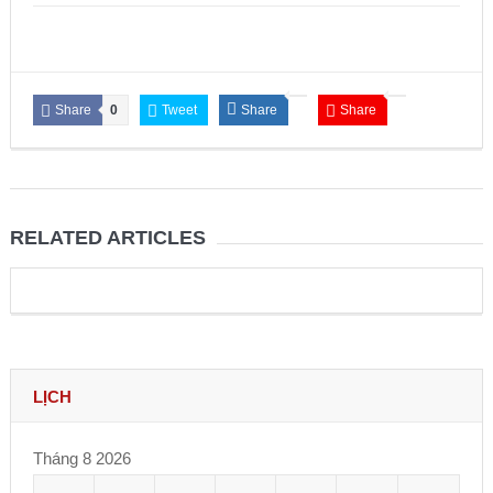
Issue 244, October 2025. News from ISA
Thời sự Hà Nội 15h ngày 8/7/2025: Thủ tướng đề xuất giải
pháp về môi trường, y tế tại BRICS
Share
0
Tweet
Share
Share
RELATED ARTICLES
LỊCH
Tháng 8 2026