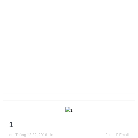
dục”.
Young People’s (Self-)Positioning in the World:
Subjectivities, Discourses, and Inequalities
Presidential Corner – Geoffrey Pleyers ISA President 2023-
2027
ISA World Congress of Sociology – Request for Proposals
for hosting the XXII ISA World Congress of Sociology in 2031
Hội thảo về FRANÇOIS HOUTART nhân kỷ niệm 100 năm
ngày sinh của ông
Phát huy vai trò khoa học xã hội trong kỷ nguyên mới của
1
dân tộc
on:
Tháng 12 22, 2016
In:
In
Email