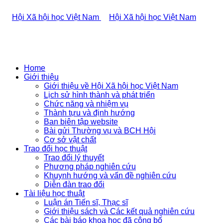
Home
Giới thiệu
Giới thiệu về Hội Xã hội học Việt Nam
Lịch sử hình thành và phát triển
Chức năng và nhiệm vụ
Thành tựu và định hướng
Ban biên tập website
Bài gửi Thường vụ và BCH Hội
Cơ sở vật chất
Trao đổi học thuật
Trao đổi lý thuyết
Phương pháp nghiên cứu
Khuynh hướng và vấn đề nghiên cứu
Diễn đàn trao đổi
Tài liệu học thuật
Luận án Tiến sĩ, Thạc sĩ
Giới thiệu sách và Các kết quả nghiên cứu
Các bài báo khoa học đã công bố