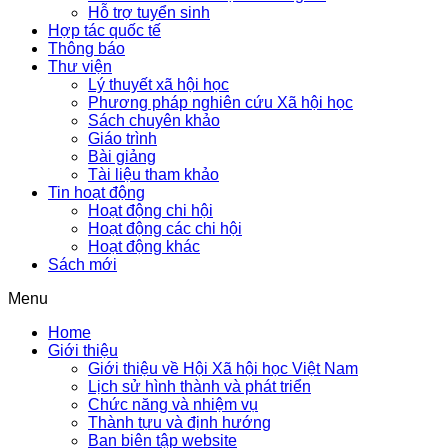
Hỗ trợ tuyển sinh
Hợp tác quốc tế
Thông báo
Thư viện
Lý thuyết xã hội học
Phương pháp nghiên cứu Xã hội học
Sách chuyên khảo
Giáo trình
Bài giảng
Tài liệu tham khảo
Tin hoạt động
Hoạt động chi hội
Hoạt động các chi hội
Hoạt động khác
Sách mới
Menu
Home
Giới thiệu
Giới thiệu về Hội Xã hội học Việt Nam
Lịch sử hình thành và phát triển
Chức năng và nhiệm vụ
Thành tựu và định hướng
Ban biên tập website