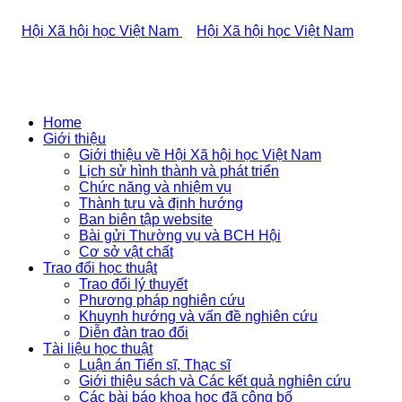
Home
Giới thiệu
Giới thiệu về Hội Xã hội học Việt Nam
Lịch sử hình thành và phát triển
Chức năng và nhiệm vụ
Thành tựu và định hướng
Ban biên tập website
Bài gửi Thường vụ và BCH Hội
Cơ sở vật chất
Trao đổi học thuật
Trao đổi lý thuyết
Phương pháp nghiên cứu
Khuynh hướng và vấn đề nghiên cứu
Diễn đàn trao đổi
Tài liệu học thuật
Luận án Tiến sĩ, Thạc sĩ
Giới thiệu sách và Các kết quả nghiên cứu
Các bài báo khoa học đã công bố