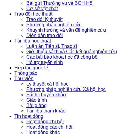
Bài gửi Thường vụ và BCH Hội
Cơ sở vật chất
Trao đổi học thuật
Trao đổi lý thuyết
Phương pháp nghiên cứu
Khuynh hướng và vấn đề nghiên cứu
Diễn đàn trao đổi
Tài liệu học thuật
Luận án Tiến sĩ, Thạc sĩ
Giới thiệu sách và Các kết quả nghiên cứu
Các bài báo khoa học đã công bố
Hỗ trợ tuyển sinh
Hợp tác quốc tế
Thông báo
Thư viện
Lý thuyết xã hội học
Phương pháp nghiên cứu Xã hội học
Sách chuyên khảo
Giáo trình
Bài giảng
Tài liệu tham khảo
Tin hoạt động
Hoạt động chi hội
Hoạt động các chi hội
Hoạt động khác