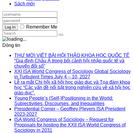
Sách mới
Remember Me
Log In
Dòng tin
THƯ MỜI VIẾT BÀI HỘI THẢO KHOA HỌC QUỐC TẾ
“Gia đình Châu Á trong bối cảnh hội nhập quốc tế và
chuyển đổi số”
XXI ISA World Congress of Sociology Global Sociology
in Turbulent Times July 4 – 10, 2027
Lễ ra mắt Chi hội xã hội học giáo dục và Tọa đàm khoa
học “Các vấn đề nổi bật trong nghiên cứu về xã hội học
giáo dục”.
Young People’s (Self-)Positioning in the World:
Subjectivities, Discourses, and Inequalities
Presidential Corner – Geoffrey Pleyers ISA President
2023-2027
ISA World Congress of Sociology – Request for
Proposals for hosting the XXII ISA World Congress of
Sociology in 2031