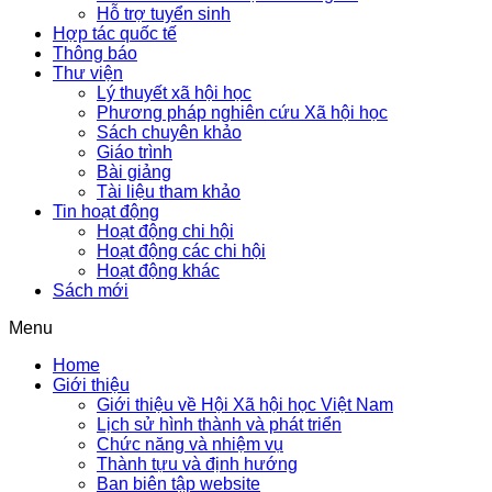
Hỗ trợ tuyển sinh
Hợp tác quốc tế
Thông báo
Thư viện
Lý thuyết xã hội học
Phương pháp nghiên cứu Xã hội học
Sách chuyên khảo
Giáo trình
Bài giảng
Tài liệu tham khảo
Tin hoạt động
Hoạt động chi hội
Hoạt động các chi hội
Hoạt động khác
Sách mới
Menu
Home
Giới thiệu
Giới thiệu về Hội Xã hội học Việt Nam
Lịch sử hình thành và phát triển
Chức năng và nhiệm vụ
Thành tựu và định hướng
Ban biên tập website