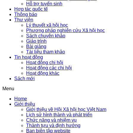
Hỗ trợ tuyển sinh
Hợp tác quốc tế
Thông báo
Thư viện
Lý thuyết xã hội học
Phương pháp nghiên cứu Xã hội học
Sách chuyên khảo
Giáo trình
Bài giảng
Tài liệu tham khảo
Tin hoạt động
Hoạt động chi hội
Hoạt động các chi hội
Hoạt động khác
Sách mới
Menu
Home
Giới thiệu
Giới thiệu về Hội Xã hội học Việt Nam
Lịch sử hình thành và phát triển
Chức năng và nhiệm vụ
Thành tựu và định hướng
Ban biên tập website