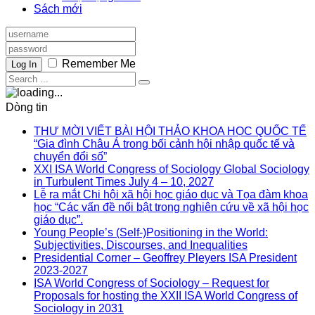
Sách mới
Remember Me
Log In
Dòng tin
THƯ MỜI VIẾT BÀI HỘI THẢO KHOA HỌC QUỐC TẾ
“Gia đình Châu Á trong bối cảnh hội nhập quốc tế và
chuyển đổi số”
XXI ISA World Congress of Sociology Global Sociology
in Turbulent Times July 4 – 10, 2027
Lễ ra mắt Chi hội xã hội học giáo dục và Tọa đàm khoa
học “Các vấn đề nổi bật trong nghiên cứu về xã hội học
giáo dục”.
Young People’s (Self-)Positioning in the World:
Subjectivities, Discourses, and Inequalities
Presidential Corner – Geoffrey Pleyers ISA President
2023-2027
ISA World Congress of Sociology – Request for
Proposals for hosting the XXII ISA World Congress of
Sociology in 2031