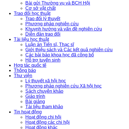
Bài gửi Thường vụ và BCH Hội
Cơ sở vật chất
Trao đổi học thuật
Trao đổi lý thuyết
Phương pháp nghiên cứu
Khuynh hướng và vấn đề nghiên cứu
Diễn đàn trao đổi
Tài liệu học thuật
Luận án Tiến sĩ, Thạc sĩ
Giới thiệu sách và Các kết quả nghiên cứu
Các bài báo khoa học đã công bố
Hỗ trợ tuyển sinh
Hợp tác quốc tế
Thông báo
Thư viện
Lý thuyết xã hội học
Phương pháp nghiên cứu Xã hội học
Sách chuyên khảo
Giáo trình
Bài giảng
Tài liệu tham khảo
Tin hoạt động
Hoạt động chi hội
Hoạt động các chi hội
Hoạt động khác