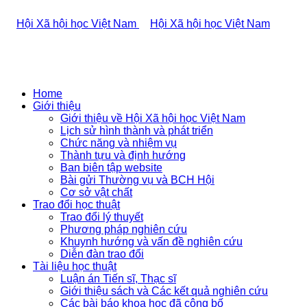
Home
Giới thiệu
Giới thiệu về Hội Xã hội học Việt Nam
Lịch sử hình thành và phát triển
Chức năng và nhiệm vụ
Thành tựu và định hướng
Ban biên tập website
Bài gửi Thường vụ và BCH Hội
Cơ sở vật chất
Trao đổi học thuật
Trao đổi lý thuyết
Phương pháp nghiên cứu
Khuynh hướng và vấn đề nghiên cứu
Diễn đàn trao đổi
Tài liệu học thuật
Luận án Tiến sĩ, Thạc sĩ
Giới thiệu sách và Các kết quả nghiên cứu
Các bài báo khoa học đã công bố