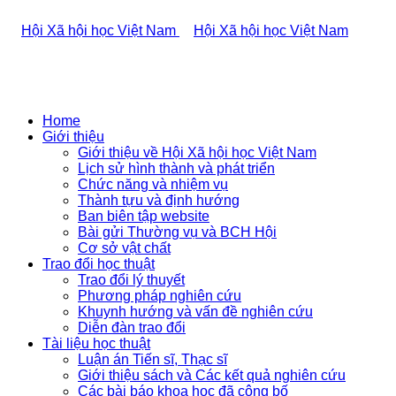
Home
Giới thiệu
Giới thiệu về Hội Xã hội học Việt Nam
Lịch sử hình thành và phát triển
Chức năng và nhiệm vụ
Thành tựu và định hướng
Ban biên tập website
Bài gửi Thường vụ và BCH Hội
Cơ sở vật chất
Trao đổi học thuật
Trao đổi lý thuyết
Phương pháp nghiên cứu
Khuynh hướng và vấn đề nghiên cứu
Diễn đàn trao đổi
Tài liệu học thuật
Luận án Tiến sĩ, Thạc sĩ
Giới thiệu sách và Các kết quả nghiên cứu
Các bài báo khoa học đã công bố