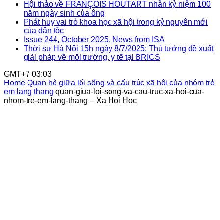
Hội thảo về FRANÇOIS HOUTART nhân kỷ niệm 100
năm ngày sinh của ông
Phát huy vai trò khoa học xã hội trong kỷ nguyên mới
của dân tộc
Issue 244, October 2025. News from ISA
Thời sự Hà Nội 15h ngày 8/7/2025: Thủ tướng đề xuất
giải pháp về môi trường, y tế tại BRICS
GMT+7 03:03
Home
Quan hệ giữa lối sống và cấu trúc xã hội của nhóm trẻ
em lang thang
quan-giua-loi-song-va-cau-truc-xa-hoi-cua-
nhom-tre-em-lang-thang – Xa Hoi Hoc