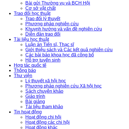
Bài gửi Thường vụ và BCH Hội
Cơ sở vật chất
Trao đổi học thuật
Trao đổi lý thuyết
Phương pháp nghiên cứu
Khuynh hướng và vấn đề nghiên cứu
Diễn đàn trao đổi
Tài liệu học thuật
Luận án Tiến sĩ, Thạc sĩ
Giới thiệu sách và Các kết quả nghiên cứu
Các bài báo khoa học đã công bố
Hỗ trợ tuyển sinh
Hợp tác quốc tế
Thông báo
Thư viện
Lý thuyết xã hội học
Phương pháp nghiên cứu Xã hội học
Sách chuyên khảo
Giáo trình
Bài giảng
Tài liệu tham khảo
Tin hoạt động
Hoạt động chi hội
Hoạt động các chi hội
Hoạt động khác