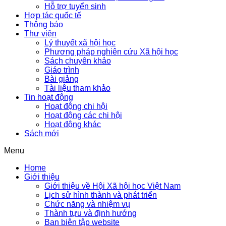
Hỗ trợ tuyển sinh
Hợp tác quốc tế
Thông báo
Thư viện
Lý thuyết xã hội học
Phương pháp nghiên cứu Xã hội học
Sách chuyên khảo
Giáo trình
Bài giảng
Tài liệu tham khảo
Tin hoạt động
Hoạt động chi hội
Hoạt động các chi hội
Hoạt động khác
Sách mới
Menu
Home
Giới thiệu
Giới thiệu về Hội Xã hội học Việt Nam
Lịch sử hình thành và phát triển
Chức năng và nhiệm vụ
Thành tựu và định hướng
Ban biên tập website