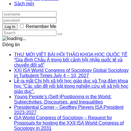
Sách mới
Remember Me
Log In
Dòng tin
THƯ MỜI VIẾT BÀI HỘI THẢO KHOA HỌC QUỐC TẾ
“Gia đình Châu Á trong bối cảnh hội nhập quốc tế và
chuyển đổi số”
XXI ISA World Congress of Sociology Global Sociology
in Turbulent Times July 4 – 10, 2027
Lễ ra mắt Chi hội xã hội học giáo dục và Tọa đàm khoa
học “Các vấn đề nổi bật trong nghiên cứu về xã hội học
giáo dục”.
Young People’s (Self-)Positioning in the World:
Subjectivities, Discourses, and Inequalities
Presidential Corner – Geoffrey Pleyers ISA President
2023-2027
ISA World Congress of Sociology – Request for
Proposals for hosting the XXII ISA World Congress of
Sociology in 2031