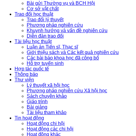
Bài gửi Thường vụ và BCH Hội
Cơ sở vật chất
Trao đổi học thuật
Trao đổi lý thuyết
Phương pháp nghiên cứu
Khuynh hướng và vấn đề nghiên cứu
Diễn đàn trao đổi
Tài liệu học thuật
Luận án Tiến sĩ, Thạc sĩ
Giới thiệu sách và Các kết quả nghiên cứu
Các bài báo khoa học đã công bố
Hỗ trợ tuyển sinh
Hợp tác quốc tế
Thông báo
Thư viện
Lý thuyết xã hội học
Phương pháp nghiên cứu Xã hội học
Sách chuyên khảo
Giáo trình
Bài giảng
Tài liệu tham khảo
Tin hoạt động
Hoạt động chi hội
Hoạt động các chi hội
Hoạt động khác