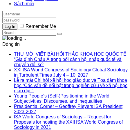
Sách mới
Remember Me
Log In
Dòng tin
THƯ MỜI VIẾT BÀI HỘI THẢO KHOA HỌC QUỐC TẾ
“Gia đình Châu Á trong bối cảnh hội nhập quốc tế và
chuyển đổi số”
XXI ISA World Congress of Sociology Global Sociology
in Turbulent Times July 4 – 10, 2027
Lễ ra mắt Chi hội xã hội học giáo dục và Tọa đàm khoa
học “Các vấn đề nổi bật trong nghiên cứu về xã hội học
giáo dục”.
Young People’s (Self-)Positioning in the World:
Subjectivities, Discourses, and Inequalities
Presidential Corner – Geoffrey Pleyers ISA President
2023-2027
ISA World Congress of Sociology – Request for
Proposals for hosting the XXII ISA World Congress of
Sociology in 2031