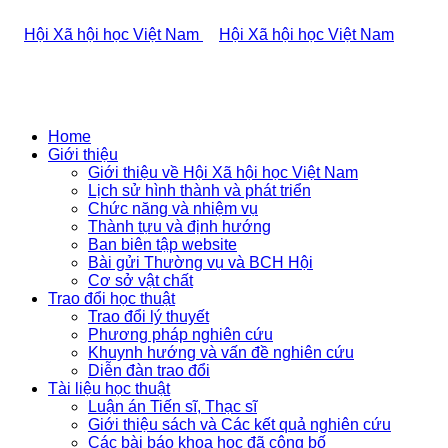
Home
Giới thiệu
Giới thiệu về Hội Xã hội học Việt Nam
Lịch sử hình thành và phát triển
Chức năng và nhiệm vụ
Thành tựu và định hướng
Ban biên tập website
Bài gửi Thường vụ và BCH Hội
Cơ sở vật chất
Trao đổi học thuật
Trao đổi lý thuyết
Phương pháp nghiên cứu
Khuynh hướng và vấn đề nghiên cứu
Diễn đàn trao đổi
Tài liệu học thuật
Luận án Tiến sĩ, Thạc sĩ
Giới thiệu sách và Các kết quả nghiên cứu
Các bài báo khoa học đã công bố