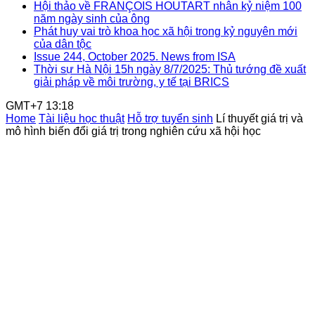
Hội thảo về FRANÇOIS HOUTART nhân kỷ niệm 100
năm ngày sinh của ông
Phát huy vai trò khoa học xã hội trong kỷ nguyên mới
của dân tộc
Issue 244, October 2025. News from ISA
Thời sự Hà Nội 15h ngày 8/7/2025: Thủ tướng đề xuất
giải pháp về môi trường, y tế tại BRICS
GMT+7 13:18
Home
Tài liệu học thuật
Hỗ trợ tuyển sinh
Lí thuyết giá trị và
mô hình biến đổi giá trị trong nghiên cứu xã hội học