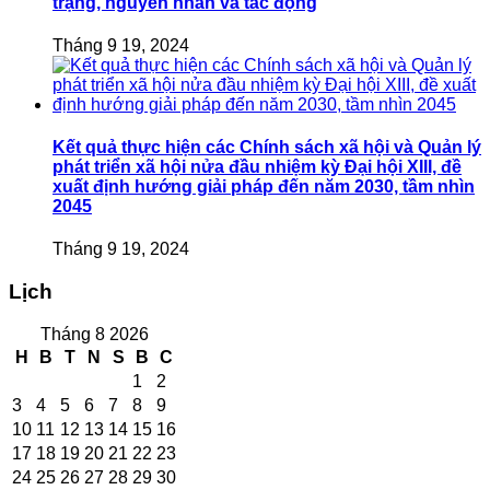
trạng, nguyên nhân và tác động
Tháng 9 19, 2024
Kết quả thực hiện các Chính sách xã hội và Quản lý
phát triển xã hội nửa đầu nhiệm kỳ Đại hội XIII, đề
xuất định hướng giải pháp đến năm 2030, tầm nhìn
2045
Tháng 9 19, 2024
Lịch
Tháng 8 2026
H
B
T
N
S
B
C
1
2
3
4
5
6
7
8
9
10
11
12
13
14
15
16
17
18
19
20
21
22
23
24
25
26
27
28
29
30