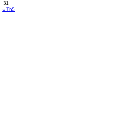
31
« Th5