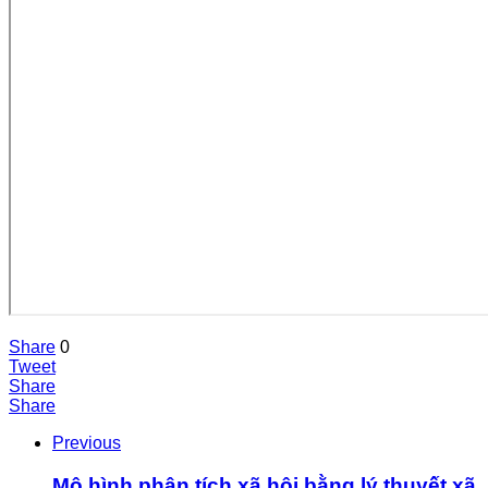
Share
0
Tweet
Share
Share
Previous
Mô hình phân tích xã hội bằng lý thuyết xã