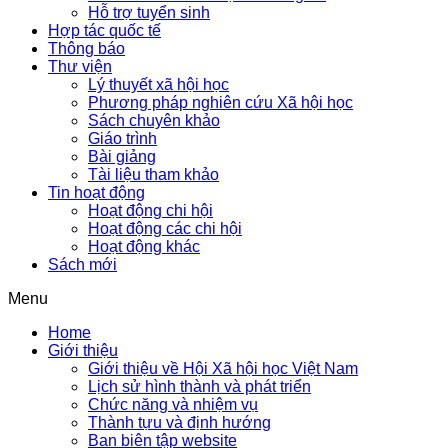
Hỗ trợ tuyển sinh
Hợp tác quốc tế
Thông báo
Thư viện
Lý thuyết xã hội học
Phương pháp nghiên cứu Xã hội học
Sách chuyên khảo
Giáo trình
Bài giảng
Tài liệu tham khảo
Tin hoạt động
Hoạt động chi hội
Hoạt động các chi hội
Hoạt động khác
Sách mới
Menu
Home
Giới thiệu
Giới thiệu về Hội Xã hội học Việt Nam
Lịch sử hình thành và phát triển
Chức năng và nhiệm vụ
Thành tựu và định hướng
Ban biên tập website