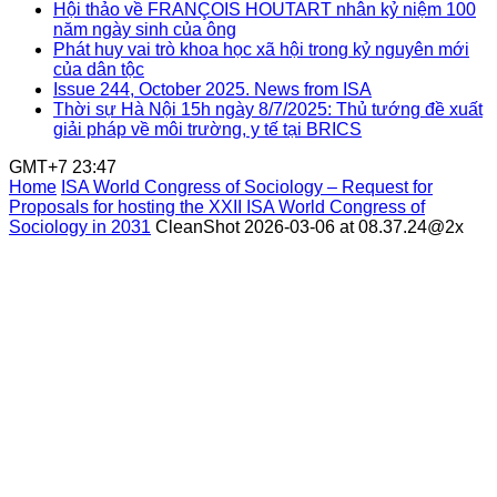
Hội thảo về FRANÇOIS HOUTART nhân kỷ niệm 100
năm ngày sinh của ông
Phát huy vai trò khoa học xã hội trong kỷ nguyên mới
của dân tộc
Issue 244, October 2025. News from ISA
Thời sự Hà Nội 15h ngày 8/7/2025: Thủ tướng đề xuất
giải pháp về môi trường, y tế tại BRICS
GMT+7 23:47
Home
ISA World Congress of Sociology – Request for
Proposals for hosting the XXII ISA World Congress of
Sociology in 2031
CleanShot 2026-03-06 at 08.37.24@2x