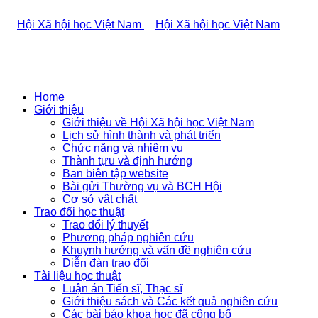
Home
Giới thiệu
Giới thiệu về Hội Xã hội học Việt Nam
Lịch sử hình thành và phát triển
Chức năng và nhiệm vụ
Thành tựu và định hướng
Ban biên tập website
Bài gửi Thường vụ và BCH Hội
Cơ sở vật chất
Trao đổi học thuật
Trao đổi lý thuyết
Phương pháp nghiên cứu
Khuynh hướng và vấn đề nghiên cứu
Diễn đàn trao đổi
Tài liệu học thuật
Luận án Tiến sĩ, Thạc sĩ
Giới thiệu sách và Các kết quả nghiên cứu
Các bài báo khoa học đã công bố