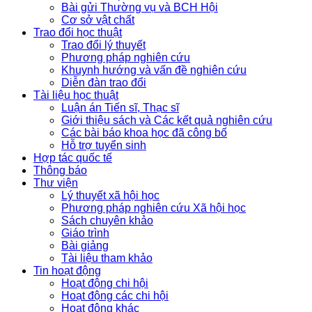
Bài gửi Thường vụ và BCH Hội
Cơ sở vật chất
Trao đổi học thuật
Trao đổi lý thuyết
Phương pháp nghiên cứu
Khuynh hướng và vấn đề nghiên cứu
Diễn đàn trao đổi
Tài liệu học thuật
Luận án Tiến sĩ, Thạc sĩ
Giới thiệu sách và Các kết quả nghiên cứu
Các bài báo khoa học đã công bố
Hỗ trợ tuyển sinh
Hợp tác quốc tế
Thông báo
Thư viện
Lý thuyết xã hội học
Phương pháp nghiên cứu Xã hội học
Sách chuyên khảo
Giáo trình
Bài giảng
Tài liệu tham khảo
Tin hoạt động
Hoạt động chi hội
Hoạt động các chi hội
Hoạt động khác