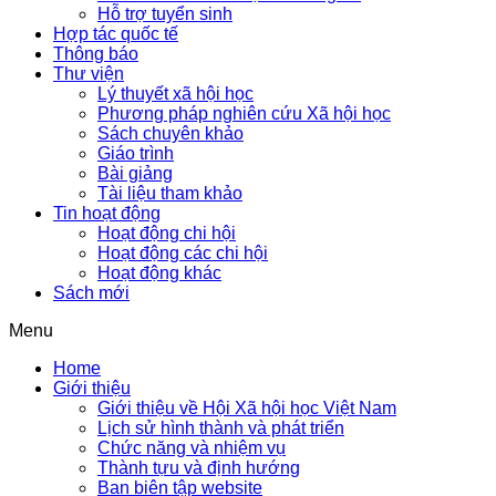
Hỗ trợ tuyển sinh
Hợp tác quốc tế
Thông báo
Thư viện
Lý thuyết xã hội học
Phương pháp nghiên cứu Xã hội học
Sách chuyên khảo
Giáo trình
Bài giảng
Tài liệu tham khảo
Tin hoạt động
Hoạt động chi hội
Hoạt động các chi hội
Hoạt động khác
Sách mới
Menu
Home
Giới thiệu
Giới thiệu về Hội Xã hội học Việt Nam
Lịch sử hình thành và phát triển
Chức năng và nhiệm vụ
Thành tựu và định hướng
Ban biên tập website