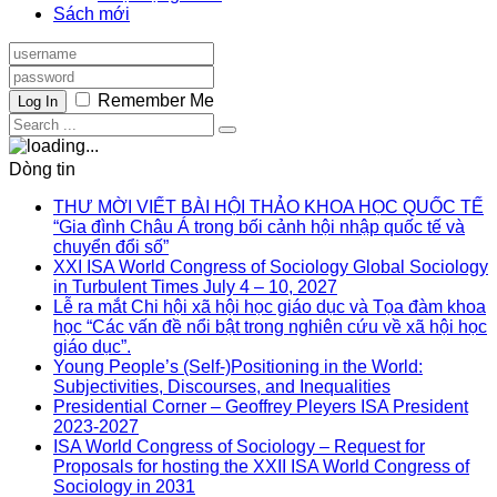
Sách mới
Remember Me
Log In
Dòng tin
THƯ MỜI VIẾT BÀI HỘI THẢO KHOA HỌC QUỐC TẾ
“Gia đình Châu Á trong bối cảnh hội nhập quốc tế và
chuyển đổi số”
XXI ISA World Congress of Sociology Global Sociology
in Turbulent Times July 4 – 10, 2027
Lễ ra mắt Chi hội xã hội học giáo dục và Tọa đàm khoa
học “Các vấn đề nổi bật trong nghiên cứu về xã hội học
giáo dục”.
Young People’s (Self-)Positioning in the World:
Subjectivities, Discourses, and Inequalities
Presidential Corner – Geoffrey Pleyers ISA President
2023-2027
ISA World Congress of Sociology – Request for
Proposals for hosting the XXII ISA World Congress of
Sociology in 2031