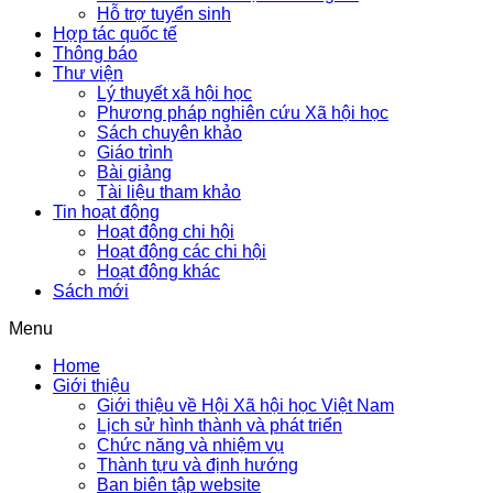
Hỗ trợ tuyển sinh
Hợp tác quốc tế
Thông báo
Thư viện
Lý thuyết xã hội học
Phương pháp nghiên cứu Xã hội học
Sách chuyên khảo
Giáo trình
Bài giảng
Tài liệu tham khảo
Tin hoạt động
Hoạt động chi hội
Hoạt động các chi hội
Hoạt động khác
Sách mới
Menu
Home
Giới thiệu
Giới thiệu về Hội Xã hội học Việt Nam
Lịch sử hình thành và phát triển
Chức năng và nhiệm vụ
Thành tựu và định hướng
Ban biên tập website