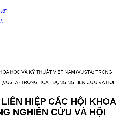
số”
”.
KHOA HỌC VÀ KỸ THUẬT VIỆT NAM (VUSTA) TRONG
LIÊN HIỆP CÁC HỘI KHOA
NG NGHIÊN CỨU VÀ HỘI