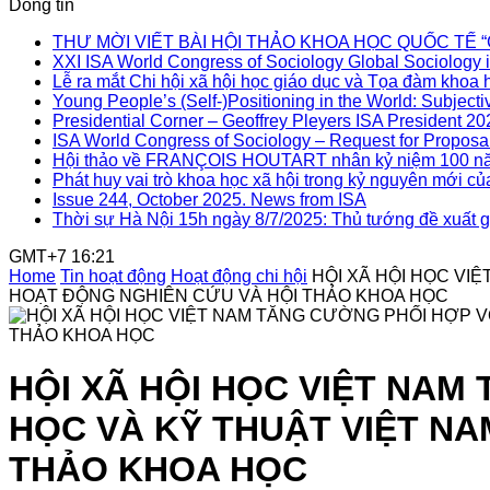
Dòng tin
THƯ MỜI VIẾT BÀI HỘI THẢO KHOA HỌC QUỐC TẾ “Gia đì
XXI ISA World Congress of Sociology Global Sociology i
Lễ ra mắt Chi hội xã hội học giáo dục và Tọa đàm khoa h
Young People’s (Self-)Positioning in the World: Subjectiv
Presidential Corner – Geoffrey Pleyers ISA President 2
ISA World Congress of Sociology – Request for Proposal
Hội thảo về FRANÇOIS HOUTART nhân kỷ niệm 100 nă
Phát huy vai trò khoa học xã hội trong kỷ nguyên mới củ
Issue 244, October 2025. News from ISA
Thời sự Hà Nội 15h ngày 8/7/2025: Thủ tướng đề xuất gi
GMT+7 16:21
Home
Tin hoạt động
Hoạt động chi hội
HỘI XÃ HỘI HỌC VI
HOẠT ĐỘNG NGHIÊN CỨU VÀ HỘI THẢO KHOA HỌC
HỘI XÃ HỘI HỌC VIỆT NAM
HỌC VÀ KỸ THUẬT VIỆT NA
THẢO KHOA HỌC