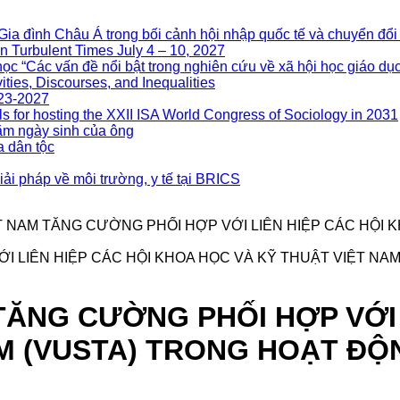
nh Châu Á trong bối cảnh hội nhập quốc tế và chuyển đổi 
n Turbulent Times July 4 – 10, 2027
ọc “Các vấn đề nổi bật trong nghiên cứu về xã hội học giáo dục
ities, Discourses, and Inequalities
023-2027
s for hosting the XXII ISA World Congress of Sociology in 2031
m ngày sinh của ông
a dân tộc
ải pháp về môi trường, y tế tại BRICS
ỆT NAM TĂNG CƯỜNG PHỐI HỢP VỚI LIÊN HIỆP CÁC HỘI 
 TĂNG CƯỜNG PHỐI HỢP VỚI 
M (VUSTA) TRONG HOẠT ĐỘ