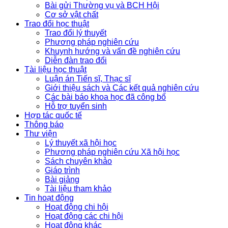
Bài gửi Thường vụ và BCH Hội
Cơ sở vật chất
Trao đổi học thuật
Trao đổi lý thuyết
Phương pháp nghiên cứu
Khuynh hướng và vấn đề nghiên cứu
Diễn đàn trao đổi
Tài liệu học thuật
Luận án Tiến sĩ, Thạc sĩ
Giới thiệu sách và Các kết quả nghiên cứu
Các bài báo khoa học đã công bố
Hỗ trợ tuyển sinh
Hợp tác quốc tế
Thông báo
Thư viện
Lý thuyết xã hội học
Phương pháp nghiên cứu Xã hội học
Sách chuyên khảo
Giáo trình
Bài giảng
Tài liệu tham khảo
Tin hoạt động
Hoạt động chi hội
Hoạt động các chi hội
Hoạt động khác