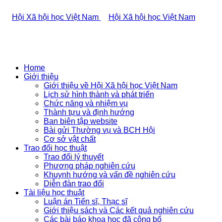
Home
Giới thiệu
Giới thiệu về Hội Xã hội học Việt Nam
Lịch sử hình thành và phát triển
Chức năng và nhiệm vụ
Thành tựu và định hướng
Ban biên tập website
Bài gửi Thường vụ và BCH Hội
Cơ sở vật chất
Trao đổi học thuật
Trao đổi lý thuyết
Phương pháp nghiên cứu
Khuynh hướng và vấn đề nghiên cứu
Diễn đàn trao đổi
Tài liệu học thuật
Luận án Tiến sĩ, Thạc sĩ
Giới thiệu sách và Các kết quả nghiên cứu
Các bài báo khoa học đã công bố