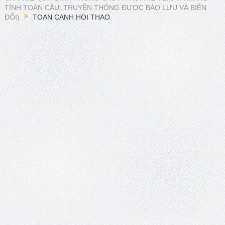
TÍNH TOÀN CẦU: TRUYỀN THỐNG ĐƯỢC BẢO LƯU VÀ BIẾN
XXI ISA World Congress of Sociology Global Sociology in
ĐỔI)
TOAN CANH HOI THAO
Turbulent Times July 4 – 10, 2027
Lễ ra mắt Chi hội xã hội học giáo dục và Tọa đàm khoa
học “Các vấn đề nổi bật trong nghiên cứu về xã hội học giáo
dục”.
Young People’s (Self-)Positioning in the World:
Subjectivities, Discourses, and Inequalities
Presidential Corner – Geoffrey Pleyers ISA President 2023-
2027
ISA World Congress of Sociology – Request for Proposals
for hosting the XXII ISA World Congress of Sociology in 2031
Hội thảo về FRANÇOIS HOUTART nhân kỷ niệm 100 năm