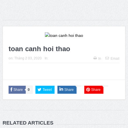
ngày sinh của ông
Phát huy vai trò khoa học xã hội trong kỷ nguyên mới của
dân tộc
Issue 244, October 2025. News from ISA
toan canh hoi thao
Thời sự Hà Nội 15h ngày 8/7/2025: Thủ tướng đề xuất giải
on:
Tháng 2 03, 2020
In:
In
Email
pháp về môi trường, y tế tại BRICS
Share
0
Tweet
Share
Share
RELATED ARTICLES