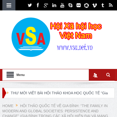
Menu
THƯ MỜI VIẾT BÀI HỘI THẢO KHOA HỌC QUỐC TẾ “Gia
đình Châu Á trong bối cảnh hội nhập quốc tế và chuyển đổi
HOME
HỘI THẢO QUỐC TẾ VỀ GIA ĐÌNH: “THE FAMILY IN
MODERN AND GLOBAL SOCIETIES: PERSISTENCE AND
số”
CHANGE” (GIA ĐÌNH TRONG CÁC XÃ HỘI HIỆN ĐẠI VÀ MANG