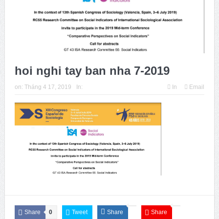
Issue 244, October 2025. News from ISA
Thời sự Hà Nội 15h ngày 8/7/2025: Thủ tướng đề xuất giải
pháp về môi trường, y tế tại BRICS
hoi nghi tay ban nha 7-2019
on:
Tháng 4 17, 2019
In:
In
Email
Share
0
Tweet
Share
Share