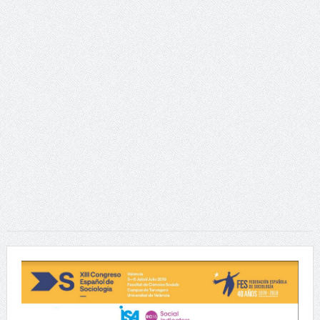
dục”.
Young People’s (Self-)Positioning in the World:
Subjectivities, Discourses, and Inequalities
Presidential Corner – Geoffrey Pleyers ISA President 2023-
2027
ISA World Congress of Sociology – Request for Proposals
for hosting the XXII ISA World Congress of Sociology in 2031
Hội thảo về FRANÇOIS HOUTART nhân kỷ niệm 100 năm
ngày sinh của ông
Phát huy vai trò khoa học xã hội trong kỷ nguyên mới của
dân tộc