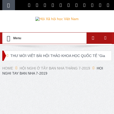
Menu
THƯ MỜI VIẾT BÀI HỘI THẢO KHOA HỌC QUỐC TẾ “Gia
đình Châu Á trong bối cảnh hội nhập quốc tế và chuyển đổi
HOME
HỘI NGHỊ Ở TÂY BAN NHA THÁNG 7-2019
HOI
NGHI TAY BAN NHA 7-2019
số”
XXI ISA World Congress of Sociology Global Sociology in
Turbulent Times July 4 – 10, 2027
Lễ ra mắt Chi hội xã hội học giáo dục và Tọa đàm khoa
học “Các vấn đề nổi bật trong nghiên cứu về xã hội học giáo