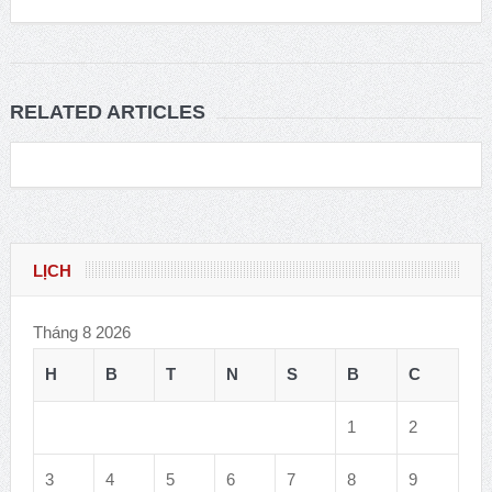
RELATED ARTICLES
LỊCH
Tháng 8 2026
H
B
T
N
S
B
C
1
2
3
4
5
6
7
8
9