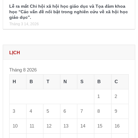
Lễ ra mắt Chi hội xã hội học giáo dục và Tọa đàm khoa
học “Các vấn đề nổi bật trong nghiên cứu về xã hội học
giáo dục”.
Tháng 3 14, 2026
LỊCH
Tháng 8 2026
H
B
T
N
S
B
C
1
2
3
4
5
6
7
8
9
10
11
12
13
14
15
16