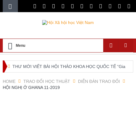
Menu
THƯ MỜI VIẾT BÀI HỘI THẢO KHOA HỌC QUỐC TẾ “Gia
đình Châu Á trong bối cảnh hội nhập quốc tế và chuyển đổi
HOME
TRAO ĐỔI HỌC THUẬT
DIỄN ĐÀN TRAO ĐỔI
HỘI NGHỊ Ở GHANA 11-2019
số”
XXI ISA World Congress of Sociology Global Sociology in
Turbulent Times July 4 – 10, 2027
Lễ ra mắt Chi hội xã hội học giáo dục và Tọa đàm khoa
học “Các vấn đề nổi bật trong nghiên cứu về xã hội học giáo