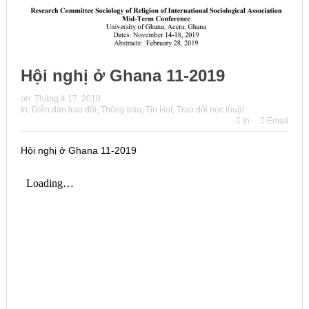
Issue 244, October 2025. News from ISA
Thời sự Hà Nội 15h ngày 8/7/2025: Thủ tướng đề xuất giải
pháp về môi trường, y tế tại BRICS
Hội nghị ở Ghana 11-2019
on:
Tháng 4 17, 2019
In:
Diễn đàn trao đổi
,
Thông báo
,
Tin Hot
,
Trao đổi học thuật
In
Email
Hội nghị ở Ghana 11-2019