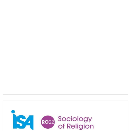
dục”.
Young People’s (Self-)Positioning in the World:
Subjectivities, Discourses, and Inequalities
Presidential Corner – Geoffrey Pleyers ISA President 2023-
2027
ISA World Congress of Sociology – Request for Proposals
for hosting the XXII ISA World Congress of Sociology in 2031
Hội thảo về FRANÇOIS HOUTART nhân kỷ niệm 100 năm
ngày sinh của ông
Phát huy vai trò khoa học xã hội trong kỷ nguyên mới của
dân tộc