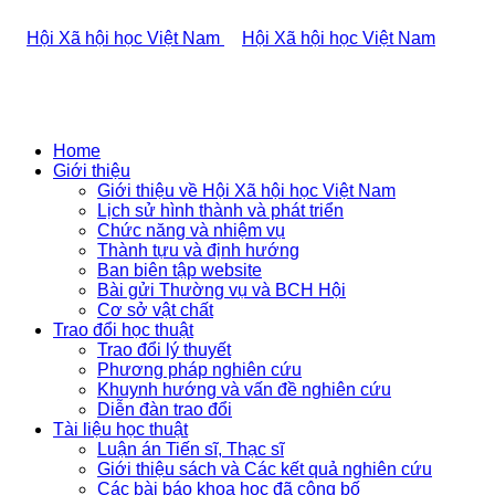
Home
Giới thiệu
Giới thiệu về Hội Xã hội học Việt Nam
Lịch sử hình thành và phát triển
Chức năng và nhiệm vụ
Thành tựu và định hướng
Ban biên tập website
Bài gửi Thường vụ và BCH Hội
Cơ sở vật chất
Trao đổi học thuật
Trao đổi lý thuyết
Phương pháp nghiên cứu
Khuynh hướng và vấn đề nghiên cứu
Diễn đàn trao đổi
Tài liệu học thuật
Luận án Tiến sĩ, Thạc sĩ
Giới thiệu sách và Các kết quả nghiên cứu
Các bài báo khoa học đã công bố