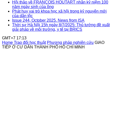
Hội thảo về FRANÇOIS HOUTART nhân kỷ niệm 100
năm ngày sinh của ông
Phát huy vai trò khoa học xã hội trong kỷ nguyên mới
của dân tộc
Issue 244, October 2025. News from ISA
Thời sự Hà Nội 15h ngày 8/7/2025: Thủ tướng đề xuất
giải pháp về môi trường, y tế tại BRICS
GMT+7 17:13
Home
Trao đổi học thuật
Phương pháp nghiên cứu
GIAO
TIẾP Ở CƯ DÂN THÀNH PHỐ HỒ CHÍ MINH