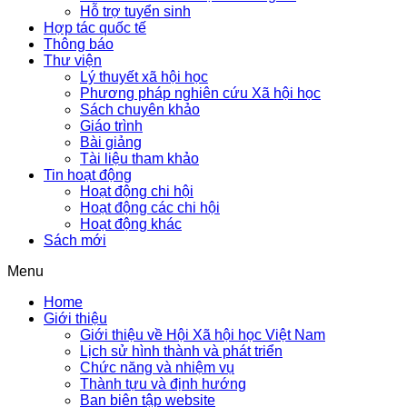
Hỗ trợ tuyển sinh
Hợp tác quốc tế
Thông báo
Thư viện
Lý thuyết xã hội học
Phương pháp nghiên cứu Xã hội học
Sách chuyên khảo
Giáo trình
Bài giảng
Tài liệu tham khảo
Tin hoạt động
Hoạt động chi hội
Hoạt động các chi hội
Hoạt động khác
Sách mới
Menu
Home
Giới thiệu
Giới thiệu về Hội Xã hội học Việt Nam
Lịch sử hình thành và phát triển
Chức năng và nhiệm vụ
Thành tựu và định hướng
Ban biên tập website