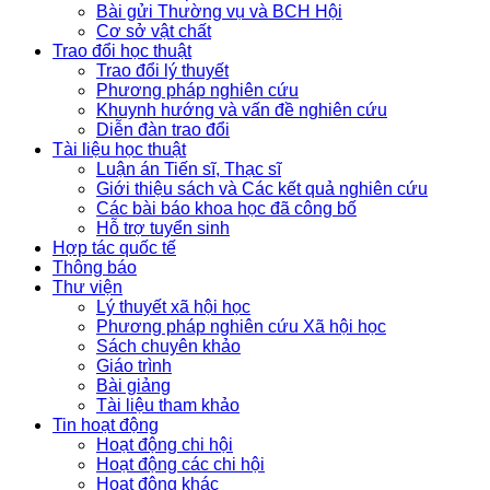
Bài gửi Thường vụ và BCH Hội
Cơ sở vật chất
Trao đổi học thuật
Trao đổi lý thuyết
Phương pháp nghiên cứu
Khuynh hướng và vấn đề nghiên cứu
Diễn đàn trao đổi
Tài liệu học thuật
Luận án Tiến sĩ, Thạc sĩ
Giới thiệu sách và Các kết quả nghiên cứu
Các bài báo khoa học đã công bố
Hỗ trợ tuyển sinh
Hợp tác quốc tế
Thông báo
Thư viện
Lý thuyết xã hội học
Phương pháp nghiên cứu Xã hội học
Sách chuyên khảo
Giáo trình
Bài giảng
Tài liệu tham khảo
Tin hoạt động
Hoạt động chi hội
Hoạt động các chi hội
Hoạt động khác