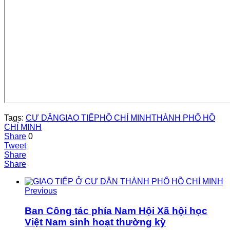
Tags:
CƯ DÂN
GIAO TIẾP
HỒ CHÍ MINH
THÀNH PHỐ HỒ
CHÍ MINH
Share
0
Tweet
Share
Share
Previous
Ban Công tác phía Nam Hội Xã hội học
Việt Nam sinh hoạt thường kỳ