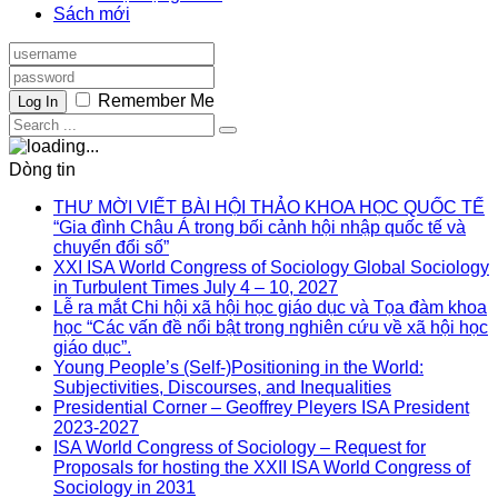
Sách mới
Remember Me
Log In
Dòng tin
THƯ MỜI VIẾT BÀI HỘI THẢO KHOA HỌC QUỐC TẾ
“Gia đình Châu Á trong bối cảnh hội nhập quốc tế và
chuyển đổi số”
XXI ISA World Congress of Sociology Global Sociology
in Turbulent Times July 4 – 10, 2027
Lễ ra mắt Chi hội xã hội học giáo dục và Tọa đàm khoa
học “Các vấn đề nổi bật trong nghiên cứu về xã hội học
giáo dục”.
Young People’s (Self-)Positioning in the World:
Subjectivities, Discourses, and Inequalities
Presidential Corner – Geoffrey Pleyers ISA President
2023-2027
ISA World Congress of Sociology – Request for
Proposals for hosting the XXII ISA World Congress of
Sociology in 2031