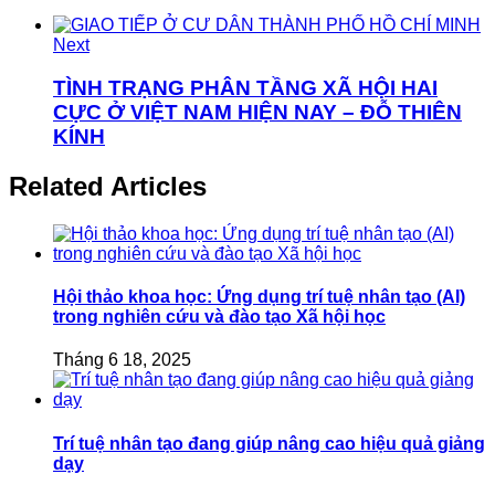
Next
TÌNH TRẠNG PHÂN TẦNG XÃ HỘI HAI
CỰC Ở VIỆT NAM HIỆN NAY – ĐỖ THIÊN
KÍNH
Related Articles
Hội thảo khoa học: Ứng dụng trí tuệ nhân tạo (AI)
trong nghiên cứu và đào tạo Xã hội học
Tháng 6 18, 2025
Trí tuệ nhân tạo đang giúp nâng cao hiệu quả giảng
dạy