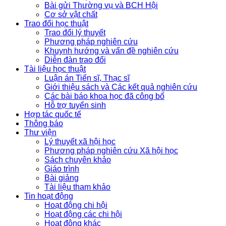
Bài gửi Thường vụ và BCH Hội
Cơ sở vật chất
Trao đổi học thuật
Trao đổi lý thuyết
Phương pháp nghiên cứu
Khuynh hướng và vấn đề nghiên cứu
Diễn đàn trao đổi
Tài liệu học thuật
Luận án Tiến sĩ, Thạc sĩ
Giới thiệu sách và Các kết quả nghiên cứu
Các bài báo khoa học đã công bố
Hỗ trợ tuyển sinh
Hợp tác quốc tế
Thông báo
Thư viện
Lý thuyết xã hội học
Phương pháp nghiên cứu Xã hội học
Sách chuyên khảo
Giáo trình
Bài giảng
Tài liệu tham khảo
Tin hoạt động
Hoạt động chi hội
Hoạt động các chi hội
Hoạt động khác