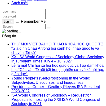
Sách mới
Remember Me
Log In
Dòng tin
THƯ MỜI VIẾT BÀI HỘI THẢO KHOA HỌC QUỐC TẾ
“Gia đình Châu Á trong bối cảnh hội nhập quốc tế và
chuyển đổi số”
XXI ISA World Congress of Sociology Global Sociology
in Turbulent Times July 4 – 10, 2027
Lễ ra mắt Chi hội xã hội học giáo dục và Tọa đàm khoa
học “Các vấn đề nổi bật trong nghiên cứu về xã hội học
giáo dục”.
Young People’s (Self-)Positioning in the World:
Subjectivities, Discourses, and Inequalities
Presidential Corner – Geoffrey Pleyers ISA President
2023-2027
ISA World Congress of Sociology – Request for
Proposals for hosting the XXII ISA World Congress of
Sociology in 2031