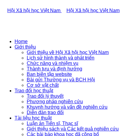
Home
Giới thiệu
Giới thiệu về Hội Xã hội học Việt Nam
Lịch sử hình thành và phát triển
Chức năng và nhiệm vụ
Thành tựu và định hướng
Ban biên tập website
Bài gửi Thường vụ và BCH Hội
Cơ sở vật chất
Trao đổi học thuật
Trao đổi lý thuyết
Phương pháp nghiên cứu
Khuynh hướng và vấn đề nghiên cứu
Diễn đàn trao đổi
Tài liệu học thuật
Luận án Tiến sĩ, Thạc sĩ
Giới thiệu sách và Các kết quả nghiên cứu
Các bài báo khoa học đã công bố