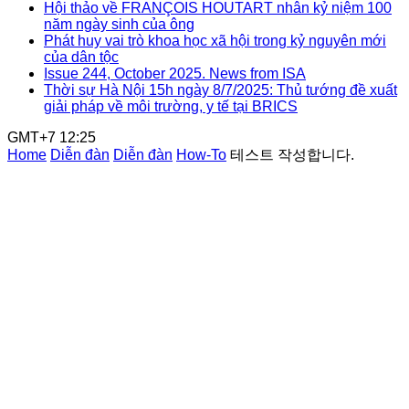
Hội thảo về FRANÇOIS HOUTART nhân kỷ niệm 100
năm ngày sinh của ông
Phát huy vai trò khoa học xã hội trong kỷ nguyên mới
của dân tộc
Issue 244, October 2025. News from ISA
Thời sự Hà Nội 15h ngày 8/7/2025: Thủ tướng đề xuất
giải pháp về môi trường, y tế tại BRICS
GMT+7 12:25
Home
Diễn đàn
Diễn đàn
How-To
테스트 작성합니다.