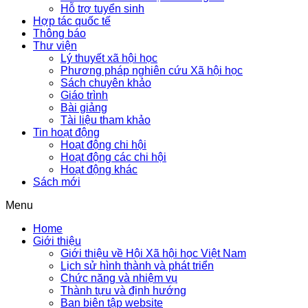
Hỗ trợ tuyển sinh
Hợp tác quốc tế
Thông báo
Thư viện
Lý thuyết xã hội học
Phương pháp nghiên cứu Xã hội học
Sách chuyên khảo
Giáo trình
Bài giảng
Tài liệu tham khảo
Tin hoạt động
Hoạt động chi hội
Hoạt động các chi hội
Hoạt động khác
Sách mới
Menu
Home
Giới thiệu
Giới thiệu về Hội Xã hội học Việt Nam
Lịch sử hình thành và phát triển
Chức năng và nhiệm vụ
Thành tựu và định hướng
Ban biên tập website