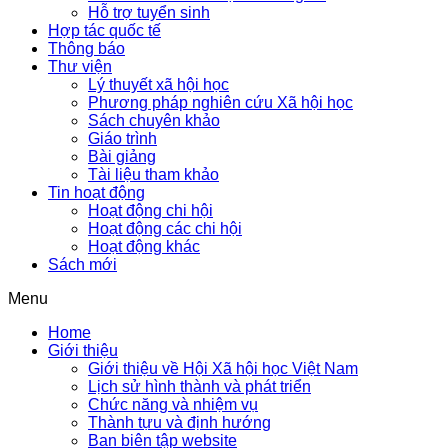
Hỗ trợ tuyển sinh
Hợp tác quốc tế
Thông báo
Thư viện
Lý thuyết xã hội học
Phương pháp nghiên cứu Xã hội học
Sách chuyên khảo
Giáo trình
Bài giảng
Tài liệu tham khảo
Tin hoạt động
Hoạt động chi hội
Hoạt động các chi hội
Hoạt động khác
Sách mới
Menu
Home
Giới thiệu
Giới thiệu về Hội Xã hội học Việt Nam
Lịch sử hình thành và phát triển
Chức năng và nhiệm vụ
Thành tựu và định hướng
Ban biên tập website