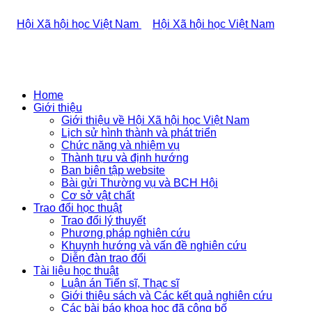
Home
Giới thiệu
Giới thiệu về Hội Xã hội học Việt Nam
Lịch sử hình thành và phát triển
Chức năng và nhiệm vụ
Thành tựu và định hướng
Ban biên tập website
Bài gửi Thường vụ và BCH Hội
Cơ sở vật chất
Trao đổi học thuật
Trao đổi lý thuyết
Phương pháp nghiên cứu
Khuynh hướng và vấn đề nghiên cứu
Diễn đàn trao đổi
Tài liệu học thuật
Luận án Tiến sĩ, Thạc sĩ
Giới thiệu sách và Các kết quả nghiên cứu
Các bài báo khoa học đã công bố