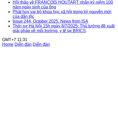
Hội thảo về FRANÇOIS HOUTART nhân kỷ niệm 100
năm ngày sinh của ông
Phát huy vai trò khoa học xã hội trong kỷ nguyên mới
của dân tộc
Issue 244, October 2025. News from ISA
Thời sự Hà Nội 15h ngày 8/7/2025: Thủ tướng đề xuất
giải pháp về môi trường, y tế tại BRICS
GMT+7 11:31
Home
Diễn đàn
Diễn đàn