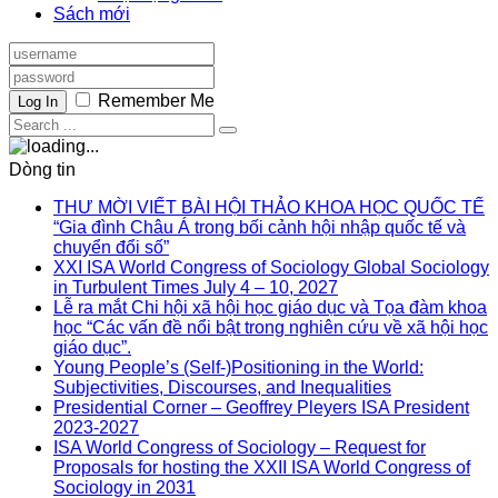
Sách mới
Remember Me
Log In
Dòng tin
THƯ MỜI VIẾT BÀI HỘI THẢO KHOA HỌC QUỐC TẾ
“Gia đình Châu Á trong bối cảnh hội nhập quốc tế và
chuyển đổi số”
XXI ISA World Congress of Sociology Global Sociology
in Turbulent Times July 4 – 10, 2027
Lễ ra mắt Chi hội xã hội học giáo dục và Tọa đàm khoa
học “Các vấn đề nổi bật trong nghiên cứu về xã hội học
giáo dục”.
Young People’s (Self-)Positioning in the World:
Subjectivities, Discourses, and Inequalities
Presidential Corner – Geoffrey Pleyers ISA President
2023-2027
ISA World Congress of Sociology – Request for
Proposals for hosting the XXII ISA World Congress of
Sociology in 2031