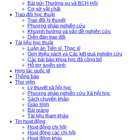
Bài gửi Thường vụ và BCH Hội
Cơ sở vật chất
Trao đổi học thuật
Trao đổi lý thuyết
Phương pháp nghiên cứu
Khuynh hướng và vấn đề nghiên cứu
Diễn đàn trao đổi
Tài liệu học thuật
Luận án Tiến sĩ, Thạc sĩ
Giới thiệu sách và Các kết quả nghiên cứu
Các bài báo khoa học đã công bố
Hỗ trợ tuyển sinh
Hợp tác quốc tế
Thông báo
Thư viện
Lý thuyết xã hội học
Phương pháp nghiên cứu Xã hội học
Sách chuyên khảo
Giáo trình
Bài giảng
Tài liệu tham khảo
Tin hoạt động
Hoạt động chi hội
Hoạt động các chi hội
Hoạt động khác